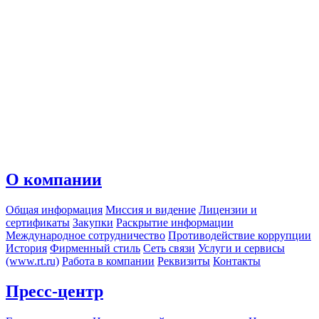
О компании
Общая информация
Миссия и видение
Лицензии и
сертификаты
Закупки
Раскрытие информации
Международное сотрудничество
Противодействие коррупции
История
Фирменный стиль
Сеть связи
Услуги и сервисы
(www.rt.ru)
Работа в компании
Реквизиты
Контакты
Пресс-центр