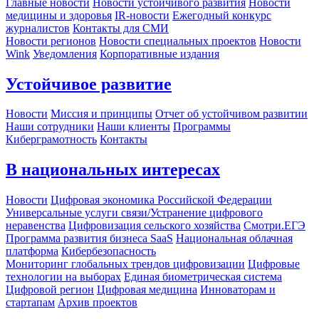
Главные новости
Новости устойчивого развития
Новости
медицины и здоровья
IR-новости
Ежегодный конкурс
журналистов
Контакты для СМИ
Новости регионов
Новости специальных проектов
Новости
Wink
Уведомления
Корпоративные издания
Устойчивое развитие
Новости
Миссия и принципы
Отчет об устойчивом развитии
Наши сотрудники
Наши клиенты
Программы
Киберграмотность
Контакты
В национальных интересах
Новости
Цифровая экономика Российской Федерации
Универсальные услуги связи/Устранение цифрового
неравенства
Цифровизация сельского хозяйства
Смотри.ЕГЭ
Программа развития бизнеса SaaS
Национальная облачная
платформа
Кибербезопасность
Мониторинг глобальных трендов цифровизации
Цифровые
технологии на выборах
Единая биометрическая система
Цифровой регион
Цифровая медицина
Инноваторам и
стартапам
Архив проектов