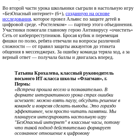
Во второй части урока школьники сыграли в настольную игру
«БезОпасный интернет» (6+),
созданную на основе
исследования,
которое провел Альянс по защите детей в
цифровой среде. «Ростелеком» — партнер этого объединения.
Участники помогали главному герою Антивирусу «очистить»
Сеть от киберпреступников. Бросая кубик и перемещая
фишки по полю, ребята отвечали на вопросы различной
сложности — от правил защиты аккаунтов до этикета
общения в мессенджерах. За ошибку команда теряла ход, а за
верный ответ — получала баллы и двигалась вперед.
Татьяна Крохалева, классный руководитель
восьмого ИТ-класса школы «Флагман», г.
Пермь:
«Встреча прошла весело и познавательно. В
формате интерактивного урока страх ошибки
исчезает: можно взять паузу, обсудить решение в
команде и вовремя сделать выводы. Это гораздо
эффективнее, чем просто читать памятки. Мы
планируем интегрировать настольную игру
"БезОпасный интернет" в классные часы, потому
что такой подход действительно формирует
осознанное отношение к цифровому