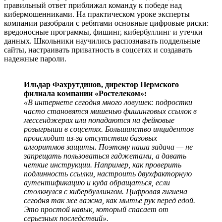
правильный ответ приближал команду к победе над
кибермошенниками. На практическом уроке эксперты
компании разобрали с ребятами основные цифровые риски:
вредоносные программы, фишинг, кибербуллинг и утечки
данных. Школьники научились распознавать поддельные
сайты, настраивать приватность в соцсетях и создавать
надежные пароли.
Ильдар Фахрутдинов, директор Пермского
филиала компании «Ростелеком»:
«В интернете сегодня много ловушек: подростки
часто становятся мишенью фишинговых ссылок в
мессенджерах или попадаются на фейковые
розыгрыши в соцсетях. Большинство инцидентов
происходит из-за отсутствия базовых
алгоритмов защиты. Поэтому наша задача — не
запрещать пользоваться гаджетами, а давать
четкие инструкции. Например, как проверить
подлинность ссылки, настроить двухфакторную
аутентификацию и куда обращаться, если
столкнулся с кибербуллингом. Цифровая гигиена
сегодня так же важна, как мытье рук перед едой.
Это простой навык, который спасает от
серьезных последствий».