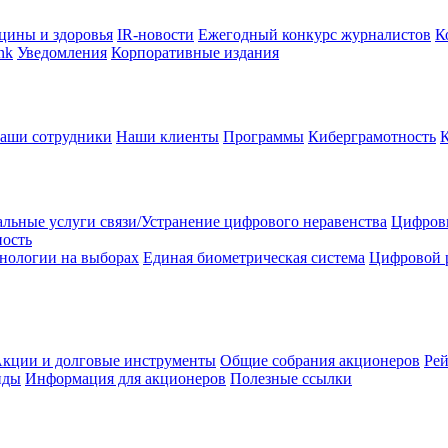
цины и здоровья
IR-новости
Ежегодный конкурс журналистов
К
nk
Уведомления
Корпоративные издания
аши сотрудники
Наши клиенты
Программы
Киберграмотность
льные услуги связи/Устранение цифрового неравенства
Цифрови
ность
нологии на выборах
Единая биометрическая система
Цифровой 
кции и долговые инструменты
Общие собрания акционеров
Рей
нды
Информация для акционеров
Полезные ссылки