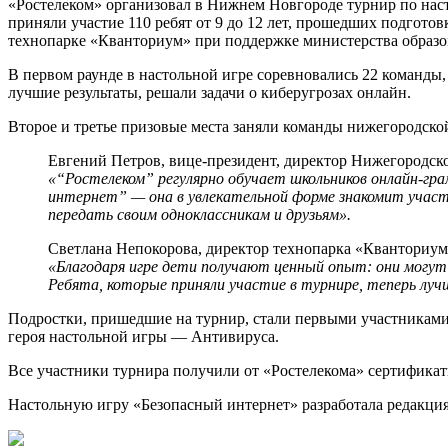
«Ростелеком» организовал в Нижнем Новгороде турнир по нас
приняли участие 110 ребят от 9 до 12 лет, прошедших подгото
технопарке «Кванториум» при поддержке министерства образо
В первом раунде в настольной игре соревновались 22 команды,
лучшие результаты, решали задачи о киберугрозах онлайн.
Второе и третье призовые места заняли команды нижегородск
Евгений Петров, вице-президент, директор Нижегородск
«“Ростелеком” регулярно обучает школьников онлайн‑гра
интернет” — она в увлекательной форме знакомит участ
передать своим одноклассникам и друзьям».
Светлана Непокорова, директор технопарка «Кванториум
«Благодаря игре дети получают ценный опыт: они могут
Ребята, которые приняли участие в турнире, теперь луч
Подростки, пришедшие на турнир, стали первыми участниками
героя настольной игры — Антивируса.
Все участники турнира получили от «Ростелекома» сертификат
Настольную игру «Безопасный интернет» разработала редакция