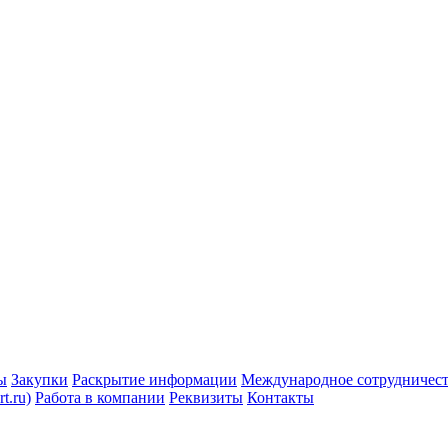
ы
Закупки
Раскрытие информации
Международное сотрудничес
t.ru)
Работа в компании
Реквизиты
Контакты