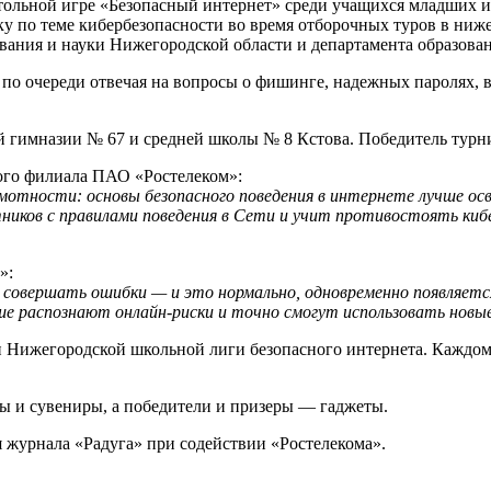
тольной игре «Безопасный интернет» среди учащихся младших и
вку по теме кибербезопасности во время отборочных туров в ни
вания и науки Нижегородской области и департамента образова
 по очереди отвечая на вопросы о фишинге, надежных паролях, 
ой гимназии № 67 и средней школы № 8 Кстова. Победитель тур
ого филиала ПАО «Ростелеком»:
мотности: основы безопасного поведения в интернете лучше ос
ников с правилами поведения в Cети и учит противостоять киб
»:
 совершать ошибки — и это нормально, одновременно появляется
ше распознают онлайн‑риски и точно смогут использовать новые
 Нижегородской школьной лиги безопасного интернета. Каждом
ы и сувениры, а победители и призеры — гаджеты.
 журнала «Радуга» при содействии «Ростелекома».