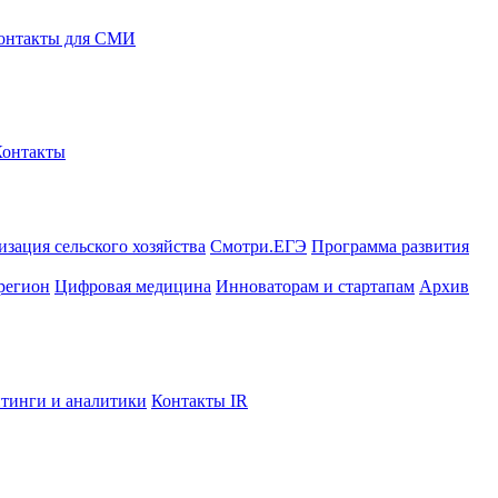
онтакты для СМИ
Контакты
зация сельского хозяйства
Смотри.ЕГЭ
Программа развития
регион
Цифровая медицина
Инноваторам и стартапам
Архив
тинги и аналитики
Контакты IR