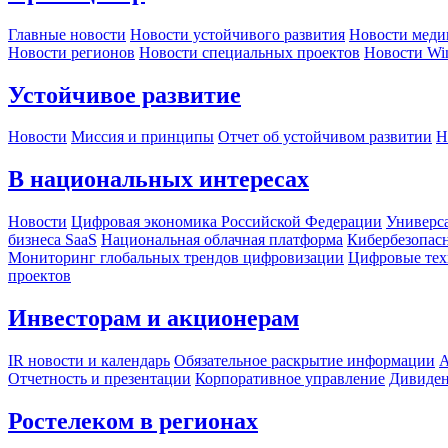
Главные новости
Новости устойчивого развития
Новости меди
Новости регионов
Новости специальных проектов
Новости Wi
Устойчивое развитие
Новости
Миссия и принципы
Отчет об устойчивом развитии
Н
В национальных интересах
Новости
Цифровая экономика Российской Федерации
Универса
бизнеса SaaS
Национальная облачная платформа
Кибербезопас
Мониторинг глобальных трендов цифровизации
Цифровые тех
проектов
Инвесторам и акционерам
IR новости и календарь
Обязательное раскрытие информации
А
Отчетность и презентации
Корпоративное управление
Дивиде
Ростелеком в регионах