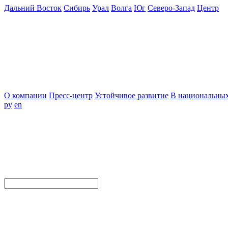
Дальний Восток
Сибирь
Урал
Волга
Юг
Северо-Запад
Центр
О компании
Пресс-центр
Устойчивое развитие
В национальных
ру
en