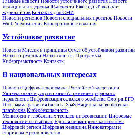
Главные новости
Новости устойчивого развития
Новости
медицины и здоровья
IR-новости
Ежегодный конкурс
журналистов
Контакты для СМИ
Новости регионов
Новости специальных проектов
Новости
Wink
Уведомления
Корпоративные издания
Устойчивое развитие
Новости
Миссия и принципы
Отчет об устойчивом развитии
Наши сотрудники
Наши клиенты
Программы
Киберграмотность
Контакты
В национальных интересах
Новости
Цифровая экономика Российской Федерации
Универсальные услуги связи/Устранение цифрового
неравенства
Цифровизация сельского хозяйства
Смотри.ЕГЭ
Программа развития бизнеса SaaS
Национальная облачная
платформа
Кибербезопасность
Мониторинг глобальных трендов цифровизации
Цифровые
технологии на выборах
Единая биометрическая система
Цифровой регион
Цифровая медицина
Инноваторам и
стартапам
Архив проектов