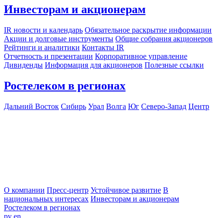
Инвесторам и акционерам
IR новости и календарь
Обязательное раскрытие информации
Акции и долговые инструменты
Общие собрания акционеров
Рейтинги и аналитики
Контакты IR
Отчетность и презентации
Корпоративное управление
Дивиденды
Информация для акционеров
Полезные ссылки
Ростелеком в регионах
Дальний Восток
Сибирь
Урал
Волга
Юг
Северо-Запад
Центр
О компании
Пресс-центр
Устойчивое развитие
В
национальных интересах
Инвесторам и акционерам
Ростелеком в регионах
ру
en