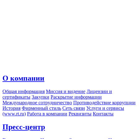
О компании
Общая информация
Миссия и видение
Лицензии и
сертификаты
Закупки
Раскрытие информации
Международное сотрудничество
Противодействие коррупции
История
Фирменный стиль
Сеть связи
Услуги и сервисы
(www.rt.ru)
Работа в компании
Реквизиты
Контакты
Пресс-центр