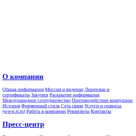
О компании
Общая информация
Миссия и видение
Лицензии и
сертификаты
Закупки
Раскрытие информации
Международное сотрудничество
Противодействие коррупции
История
Фирменный стиль
Сеть связи
Услуги и сервисы
(www.rt.ru)
Работа в компании
Реквизиты
Контакты
Пресс-центр