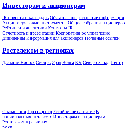
Инвесторам и акционерам
IR новости и календарь
Обязательное раскрытие информации
Акции и долговые инструменты
Общие собрания акционеров
Рейтинги и аналитики
Контакты IR
Отчетность и презентации
Корпоративное управление
Дивиденды
Информация для акционеров
Полезные ссылки
Ростелеком в регионах
Дальний Восток
Сибирь
Урал
Волга
Юг
Северо-Запад
Центр
О компании
Пресс-центр
Устойчивое развитие
В
национальных интересах
Инвесторам и акционерам
Ростелеком в регионах
ру
en