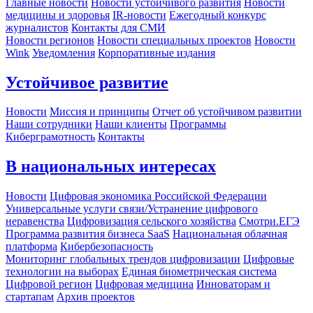
Главные новости
Новости устойчивого развития
Новости
медицины и здоровья
IR-новости
Ежегодный конкурс
журналистов
Контакты для СМИ
Новости регионов
Новости специальных проектов
Новости
Wink
Уведомления
Корпоративные издания
Устойчивое развитие
Новости
Миссия и принципы
Отчет об устойчивом развитии
Наши сотрудники
Наши клиенты
Программы
Киберграмотность
Контакты
В национальных интересах
Новости
Цифровая экономика Российской Федерации
Универсальные услуги связи/Устранение цифрового
неравенства
Цифровизация сельского хозяйства
Смотри.ЕГЭ
Программа развития бизнеса SaaS
Национальная облачная
платформа
Кибербезопасность
Мониторинг глобальных трендов цифровизации
Цифровые
технологии на выборах
Единая биометрическая система
Цифровой регион
Цифровая медицина
Инноваторам и
стартапам
Архив проектов