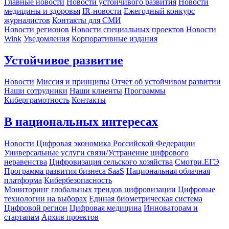
Главные новости
Новости устойчивого развития
Новости
медицины и здоровья
IR-новости
Ежегодный конкурс
журналистов
Контакты для СМИ
Новости регионов
Новости специальных проектов
Новости
Wink
Уведомления
Корпоративные издания
Устойчивое развитие
Новости
Миссия и принципы
Отчет об устойчивом развитии
Наши сотрудники
Наши клиенты
Программы
Киберграмотность
Контакты
В национальных интересах
Новости
Цифровая экономика Российской Федерации
Универсальные услуги связи/Устранение цифрового
неравенства
Цифровизация сельского хозяйства
Смотри.ЕГЭ
Программа развития бизнеса SaaS
Национальная облачная
платформа
Кибербезопасность
Мониторинг глобальных трендов цифровизации
Цифровые
технологии на выборах
Единая биометрическая система
Цифровой регион
Цифровая медицина
Инноваторам и
стартапам
Архив проектов