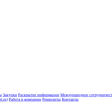
ы
Закупки
Раскрытие информации
Международное сотрудничес
t.ru)
Работа в компании
Реквизиты
Контакты