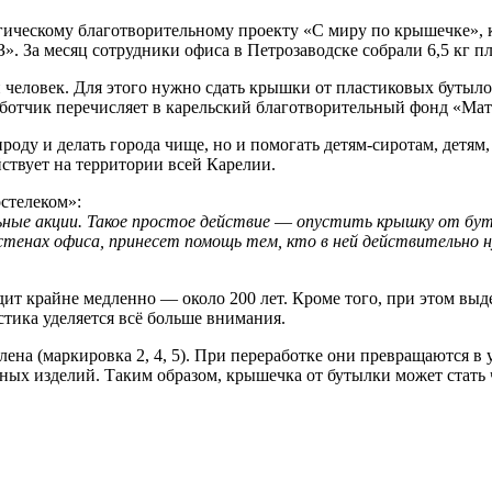
ическому благотворительному проекту «С миру по крышечке», к
 За месяц сотрудники офиса в Петрозаводске собрали 6,5 кг п
 человек. Для этого нужно сдать крышки от пластиковых бутыл
работчик перечисляет в карельский благотворительный фонд «Мат
роду и делать города чище, но и помогать детям-сиротам, детям,
ствует на территории всей Карелии.
стелеком»:
ьные акции. Такое простое действие
—
опустить крышку от бутыл
стенах офиса, принесет помощь тем, кто в ней действительно 
дит крайне медленно — около 200 лет. Кроме того, при этом вы
тика уделяется всё больше внимания.
на (маркировка 2, 4, 5). При переработке они превращаются в 
ых изделий. Таким образом, крышечка от бутылки может стать 