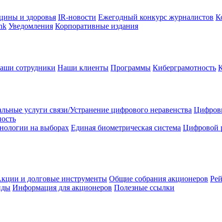
цины и здоровья
IR-новости
Ежегодный конкурс журналистов
К
nk
Уведомления
Корпоративные издания
аши сотрудники
Наши клиенты
Программы
Киберграмотность
льные услуги связи/Устранение цифрового неравенства
Цифрови
ность
нологии на выборах
Единая биометрическая система
Цифровой 
кции и долговые инструменты
Общие собрания акционеров
Рей
нды
Информация для акционеров
Полезные ссылки