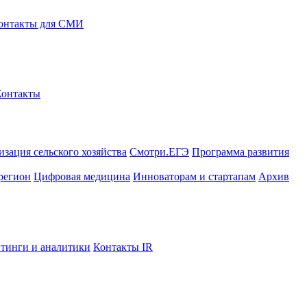
онтакты для СМИ
Контакты
зация сельского хозяйства
Смотри.ЕГЭ
Программа развития
регион
Цифровая медицина
Инноваторам и стартапам
Архив
тинги и аналитики
Контакты IR