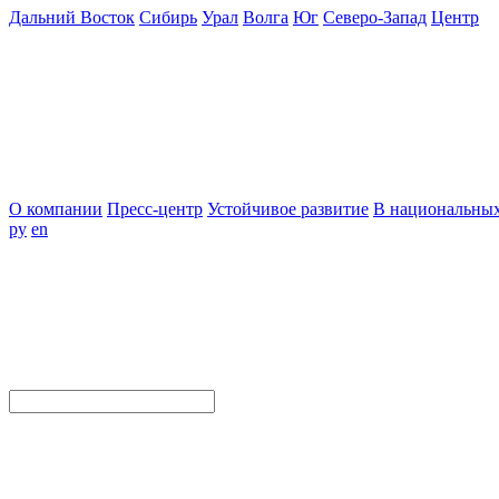
Дальний Восток
Сибирь
Урал
Волга
Юг
Северо-Запад
Центр
О компании
Пресс-центр
Устойчивое развитие
В национальных
ру
en