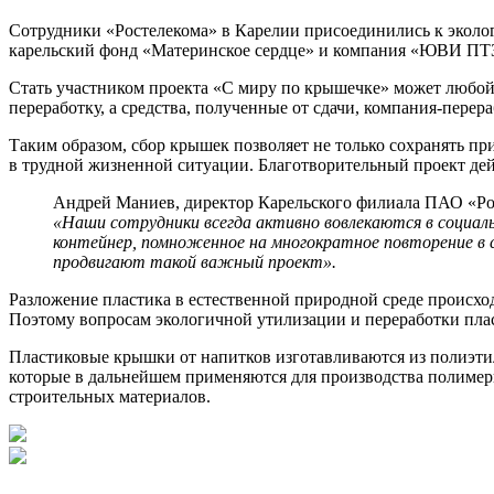
Сотрудники «Ростелекома» в Карелии присоединились к эколог
карельский фонд «Материнское сердце» и компания «ЮВИ ПТЗ».
Стать участником проекта «С миру по крышечке» может любой
переработку, а средства, полученные от сдачи, компания-пере
Таким образом, сбор крышек позволяет не только сохранять при
в трудной жизненной ситуации. Благотворительный проект дей
Андрей Маниев, директор Карельского филиала ПАО «Ро
«Наши сотрудники всегда активно вовлекаются в социал
контейнер, помноженное на многократное повторение в 
продвигают такой важный проект».
Разложение пластика в естественной природной среде происхо
Поэтому вопросам экологичной утилизации и переработки плас
Пластиковые крышки от напитков изготавливаются из полиэтиле
которые в дальнейшем применяются для производства полимерн
строительных материалов.