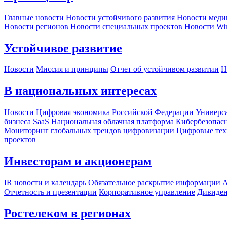
Главные новости
Новости устойчивого развития
Новости меди
Новости регионов
Новости специальных проектов
Новости Wi
Устойчивое развитие
Новости
Миссия и принципы
Отчет об устойчивом развитии
Н
В национальных интересах
Новости
Цифровая экономика Российской Федерации
Универса
бизнеса SaaS
Национальная облачная платформа
Кибербезопас
Мониторинг глобальных трендов цифровизации
Цифровые тех
проектов
Инвесторам и акционерам
IR новости и календарь
Обязательное раскрытие информации
А
Отчетность и презентации
Корпоративное управление
Дивиде
Ростелеком в регионах