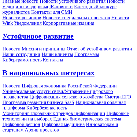
Главные новости
Новости устойчивого развития
Новости
медицины и здоровья
IR-новости
Ежегодный конкурс
журналистов
Контакты для СМИ
Новости регионов
Новости специальных проектов
Новости
Wink
Уведомления
Корпоративные издания
Устойчивое развитие
Новости
Миссия и принципы
Отчет об устойчивом развитии
Наши сотрудники
Наши клиенты
Программы
Киберграмотность
Контакты
В национальных интересах
Новости
Цифровая экономика Российской Федерации
Универсальные услуги связи/Устранение цифрового
неравенства
Цифровизация сельского хозяйства
Смотри.ЕГЭ
Программа развития бизнеса SaaS
Национальная облачная
платформа
Кибербезопасность
Мониторинг глобальных трендов цифровизации
Цифровые
технологии на выборах
Единая биометрическая система
Цифровой регион
Цифровая медицина
Инноваторам и
стартапам
Архив проектов