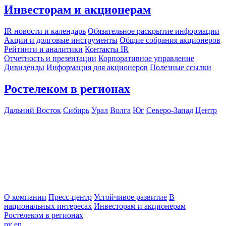
Инвесторам и акционерам
IR новости и календарь
Обязательное раскрытие информации
Акции и долговые инструменты
Общие собрания акционеров
Рейтинги и аналитики
Контакты IR
Отчетность и презентации
Корпоративное управление
Дивиденды
Информация для акционеров
Полезные ссылки
Ростелеком в регионах
Дальний Восток
Сибирь
Урал
Волга
Юг
Северо-Запад
Центр
О компании
Пресс-центр
Устойчивое развитие
В
национальных интересах
Инвесторам и акционерам
Ростелеком в регионах
ру
en