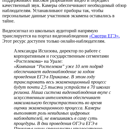
поддерживают высокое разрешение видео и передают
качественный звук. Камеры обеспечивают необходимый обзор
наблюдателям. Устанавливают приборы так, чтобы
персональные данные участников экзамена оставались в
тайне.
Видеосигнал из школьных аудиторий напрямую
транслируется на портал видеонаблюдения
«Смотри ЕГЭ».
Этот ресурс доступен только онлайн-наблюдателям.
Александра Исхизова, директор по работе с
корпоративным и государственным сегментами
«Ростелекома» на Урале:
«Компания “Ростелеком” уже 10 лет подряд
обеспечивает видеонаблюдение за ходом
проведения ЕГЭ в Прикамье. В этом году
транслировать весь экзаменационный процесс
будут почти 2,5 тысячи устройств в 70 школах
региона. Наша система видеонаблюдения вкупе с
искусственным интеллектом обеспечивает
максимальную беспристрастность во время
оценки экзаменационного процесса. Камеры
выполняют роль невидимых цифровых
наблюдателей, не вмешиваясь в саму суть
процедуры. В дни проведения ОГЭ и ЕГЭ в
Прикамье наши специалисты круглосуточно