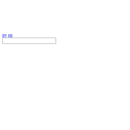
ру
en