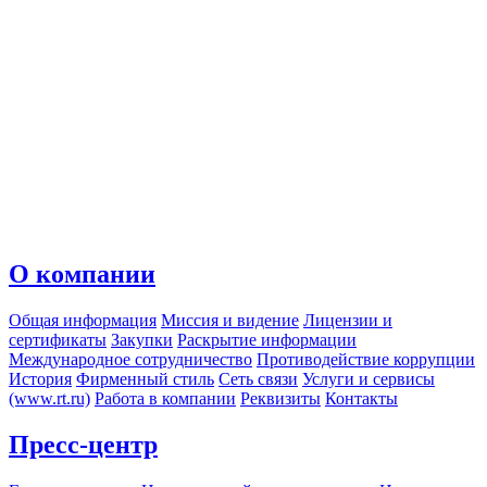
О компании
Общая информация
Миссия и видение
Лицензии и
сертификаты
Закупки
Раскрытие информации
Международное сотрудничество
Противодействие коррупции
История
Фирменный стиль
Сеть связи
Услуги и сервисы
(www.rt.ru)
Работа в компании
Реквизиты
Контакты
Пресс-центр