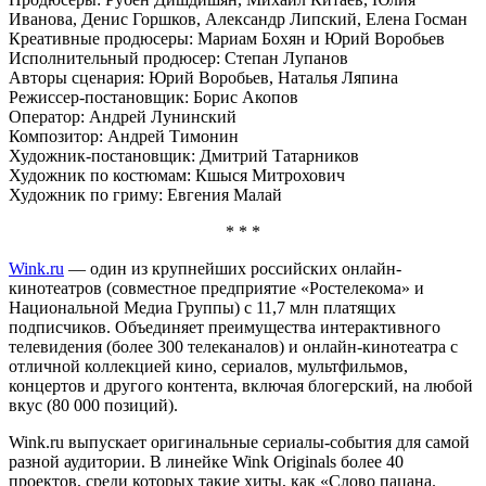
Иванова, Денис Горшков, Александр Липский, Елена Госман
Креативные продюсеры: Мариам Бохян и Юрий Воробьев
Исполнительный продюсер: Степан Лупанов
Авторы сценария: Юрий Воробьев, Наталья Ляпина
Режиссер-постановщик: Борис Акопов
Оператор: Андрей Лунинский
Композитор: Андрей Тимонин
Художник-постановщик: Дмитрий Татарников
Художник по костюмам: Кшыся Митрохович
Художник по гриму: Евгения Малай
* * *
Wink.ru
— один из крупнейших российских онлайн-
кинотеатров (совместное предприятие «Ростелекома» и
Национальной Медиа Группы) с 11,7 млн платящих
подписчиков. Объединяет преимущества интерактивного
телевидения (более 300 телеканалов) и онлайн-кинотеатра с
отличной коллекцией кино, сериалов, мультфильмов,
концертов и другого контента, включая блогерский, на любой
вкус (80 000 позиций).
Wink.ru выпускает оригинальные сериалы-события для самой
разной аудитории. В линейке Wink Originals более 40
проектов, среди которых такие хиты, как «Слово пацана.