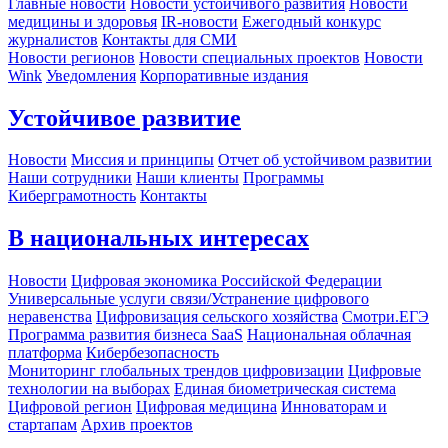
Главные новости
Новости устойчивого развития
Новости
медицины и здоровья
IR-новости
Ежегодный конкурс
журналистов
Контакты для СМИ
Новости регионов
Новости специальных проектов
Новости
Wink
Уведомления
Корпоративные издания
Устойчивое развитие
Новости
Миссия и принципы
Отчет об устойчивом развитии
Наши сотрудники
Наши клиенты
Программы
Киберграмотность
Контакты
В национальных интересах
Новости
Цифровая экономика Российской Федерации
Универсальные услуги связи/Устранение цифрового
неравенства
Цифровизация сельского хозяйства
Смотри.ЕГЭ
Программа развития бизнеса SaaS
Национальная облачная
платформа
Кибербезопасность
Мониторинг глобальных трендов цифровизации
Цифровые
технологии на выборах
Единая биометрическая система
Цифровой регион
Цифровая медицина
Инноваторам и
стартапам
Архив проектов