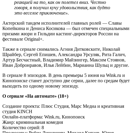
реакцией на то, как он полетел вниз. Честно
говоря, я получил кучу удовольствия, как будто
это веселое приключение».
Актерский тандем исполнителей главных ролей — Славы
Копейкина и Дениса Косикова — был отмечен специальными
призами жюри и Гильдии кастинг-директоров России на
фестивале Original+.
Также в сериале снимались Агния Дитковските, Николай
Шрайбер, Сергей Епишев, Александра Урсуляк, Рита Галич,
Артур Бесчастный, Владимир Майзингер, Максим Стоянов,
Иван Добронравов, Илья Лейбин, Марианна Шульц и другие.
В сериале 8 эпизодов. В день премьеры 5 июня на Wink.ru и
Кинопоиске станет доступно две серии, далее по средам будет
выходить по одному новому эпизоду.
О сериале «На автомате» (18+)
Создание проекта: Плюс Студия, Марс Медиа и креативная
студия KINCH
Онлайн-платформа: Wink.ru, Кинопоиск
Жанр: криминальная комедия
Количество серий: 8
Продюсеры: Рубен Дишдишян, Михаил Китаев, Юлия