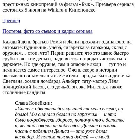
престижных кинопремий за фильм «Бык». Премьера сериала
состоится 5 июня на Wink.ru и Кинопоиске.
Трейлер
Постеры, фото со съемок и кадры сериала
Каждый день братьев Ромы и Жени проходит одинаково, на
автомате: будильник, учеба, сигаретка за гаражом, склад с
оружием… стоп, что? Парни решают, что это шанс быстро
срубить легкие деньги, надо всего-то продать автоматы в
даркнете. Но где оружие, там и опасные люди — тут-то и
начинается самое интересное. Очень скоро в истории
оказываются замешаны все жители городка: мать-одиночка
Светлана, хозяин ломбарда Альберт, тату-мастер Лёля,
полицейский Басов, его дочь-блогерка Милена, а также
столичные бандиты.
Слава Копейкин:
«Сцену с обвалившейся крышей снимали весело, но
долго! Мы сначала бегали по гаражам — и это
было по-ребячески здорово, потому что в детстве
я, честно говоря, не набегался. Дальше снимали
часть с падением Дениса — это уже делал
каскадер. И потом тысяча дублей — с моей