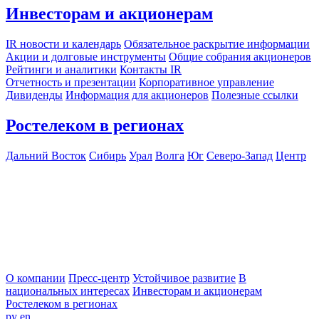
Инвесторам и акционерам
IR новости и календарь
Обязательное раскрытие информации
Акции и долговые инструменты
Общие собрания акционеров
Рейтинги и аналитики
Контакты IR
Отчетность и презентации
Корпоративное управление
Дивиденды
Информация для акционеров
Полезные ссылки
Ростелеком в регионах
Дальний Восток
Сибирь
Урал
Волга
Юг
Северо-Запад
Центр
О компании
Пресс-центр
Устойчивое развитие
В
национальных интересах
Инвесторам и акционерам
Ростелеком в регионах
ру
en