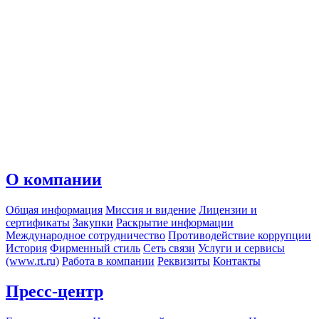
О компании
Общая информация
Миссия и видение
Лицензии и
сертификаты
Закупки
Раскрытие информации
Международное сотрудничество
Противодействие коррупции
История
Фирменный стиль
Сеть связи
Услуги и сервисы
(www.rt.ru)
Работа в компании
Реквизиты
Контакты
Пресс-центр