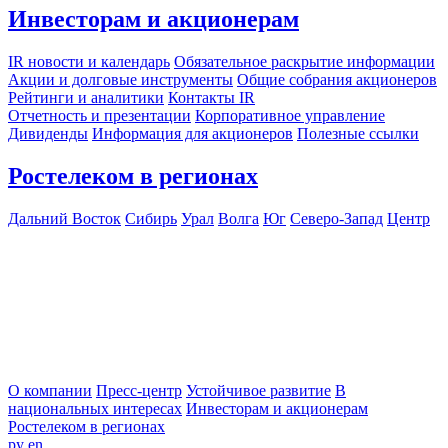
Инвесторам и акционерам
IR новости и календарь
Обязательное раскрытие информации
Акции и долговые инструменты
Общие собрания акционеров
Рейтинги и аналитики
Контакты IR
Отчетность и презентации
Корпоративное управление
Дивиденды
Информация для акционеров
Полезные ссылки
Ростелеком в регионах
Дальний Восток
Сибирь
Урал
Волга
Юг
Северо-Запад
Центр
О компании
Пресс-центр
Устойчивое развитие
В
национальных интересах
Инвесторам и акционерам
Ростелеком в регионах
ру
en