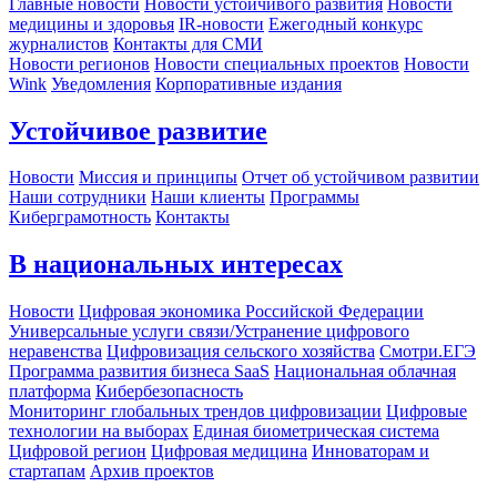
Главные новости
Новости устойчивого развития
Новости
медицины и здоровья
IR-новости
Ежегодный конкурс
журналистов
Контакты для СМИ
Новости регионов
Новости специальных проектов
Новости
Wink
Уведомления
Корпоративные издания
Устойчивое развитие
Новости
Миссия и принципы
Отчет об устойчивом развитии
Наши сотрудники
Наши клиенты
Программы
Киберграмотность
Контакты
В национальных интересах
Новости
Цифровая экономика Российской Федерации
Универсальные услуги связи/Устранение цифрового
неравенства
Цифровизация сельского хозяйства
Смотри.ЕГЭ
Программа развития бизнеса SaaS
Национальная облачная
платформа
Кибербезопасность
Мониторинг глобальных трендов цифровизации
Цифровые
технологии на выборах
Единая биометрическая система
Цифровой регион
Цифровая медицина
Инноваторам и
стартапам
Архив проектов