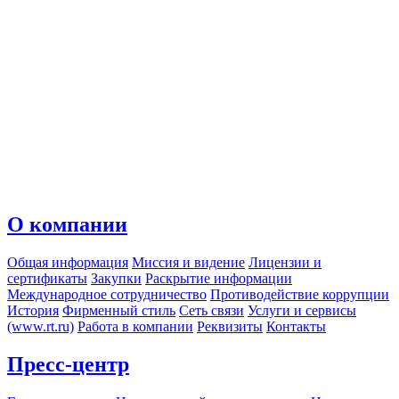
О компании
Общая информация
Миссия и видение
Лицензии и
сертификаты
Закупки
Раскрытие информации
Международное сотрудничество
Противодействие коррупции
История
Фирменный стиль
Сеть связи
Услуги и сервисы
(www.rt.ru)
Работа в компании
Реквизиты
Контакты
Пресс-центр