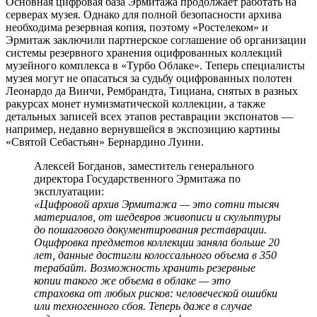
Основная цифровая база Эрмитажа продолжает работать на
серверах музея. Однако для полной безопасности архива
необходима резервная копия, поэтому «Ростелеком» и
Эрмитаж заключили партнерское соглашение об организации
системы резервного хранения оцифрованных коллекций
музейного комплекса в «Турбо Облаке». Теперь специалисты
музея могут не опасаться за судьбу оцифрованных полотен
Леонардо да Винчи, Рембрандта, Тициана, снятых в разных
ракурсах монет нумизматической коллекции, а также
детальных записей всех этапов реставрации экспонатов —
например, недавно вернувшейся в экспозицию картины
«Святой Себастьян» Бернардино Луини.
Алексей Богданов, заместитель генерального
директора Государственного Эрмитажа по
эксплуатации:
«Цифровой архив Эрмитажа — это сотни тысяч
материалов, от шедевров живописи и скульптуры
до пошагового документирования реставрации.
Оцифровка предметов коллекции заняла больше 20
лет, данные достигли колоссального объема в 350
терабайт. Возможность хранить резервные
копии такого же объема в облаке — это
страховка от любых рисков: человеческой ошибки
или техногенного сбоя. Теперь даже в случае