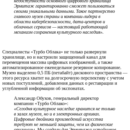
недоступности основного цифрового хранилища
Эрмитаж гарантированно сможет пользоваться
своими уникальными данными. Такое партнерство
главного музея страны и компании-лидера в
области кибербезопасности, дата-центров и
облачных сервисов — настоящий работающий
механизм сохранения культурного наследия».
Специалисты «Турбо Облака» не только развернули
хранилище, но и настроили защищенный канал для
перемещения массива цифровых изображений, а также
автоматизированное еженедельное резервное копирование.
Музею выделено 0,5 ПБ (петабайт) дискового пространства —
этого ресурса хватит на долгосрочную перспективу с учетом
новых поступлений, добавления данных о реставрации и
углубленной информации об экспонатах.
Александр Обухов, генеральный директор
компании «Турбо Облако»:
«Сегодня культурное наследие хранится не только
в залах музеев, но и в электронных архивах.
Цифровые двойники произведений искусства
требуют не меньшей защиты, чем их физические
оригиналы. Мы создали для Эрмитажа устойчивое