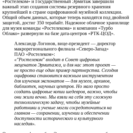
«Ростелеком» и Государственный Эрмитаж завершили
важный этап создания системы резервного хранения
крупнейшей в стране оцифрованной музейной коллекции.
Общий объем данных, которые теперь находятся под двойной
защитой, достиг 350 терабайт. Надежное облачное хранилище
для музея команды «Ростелекома» и компании «Турбо
Облако» развернули на базе дата-центров «РТК-ЦОД».
Александр Логинов, вице-президент — директор
макрорегионального филиала «Северо-Запад»
ПАО «Ростелеком»:
«"Ростелеком" входит в Совет цифровых
меценатов Эрмитажа, и для нас этот проект —
не просто еще один пример партнерства. Сегодня
оцифровка становится важным инструментом
для изучения экспонатов — для музеев, архивов,
библиотек, научных центров. Но мало просто
создать цифровые копии шедевров, важно, чтобы
они жили вечно. Мы взяли на себя эту сложную
технологическую задачу, чтобы музейные
работники и ученые могли сосредоточиться на
главном — сохранении, изучении и обеспечении
доступности исторического и культурного
наследия».