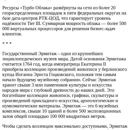
Ресурсы «Турбо Облака» развёрнуты на сети из более 20
геораспределенных площадок в пяти федеральных округах на
базе дата-центров РТК-ЦОД, что гарантирует уровень
надёжности Tier III. Суммарная мощность облака — более 500
000 виртуальных процессоров для решения бизнес-задач
клиентов.
* * *
Государственный Эрмитаж – один из крупнейших
энциклопедических музеев мира. Датой основания Эрмитажа
считается 1764 год, когда императрица Екатерина II
приобрела коллекцию произведений живописи у берлинского
купца Иоганна Эрнста Гоцковского, положив тем самым
начало будущему музейному собранию. Сейчас Эрмитаж
хранит свыше 3 млн памятников культуры и искусства
народов мира с глубокой древности до наших дней. Это
богатейшие коллекции живописи, графики, скульптуры и
произведений прикладного искусства, археологические и
нумизматические материалы. Эрмитаж — это 6 музейных
комплексов, свыше 10 зданий и более 500 экспозиционных
залов общей площадью 100 000 квадратных метров.
Чтобы сделать коллекции максимально доступными, Эрмитаж