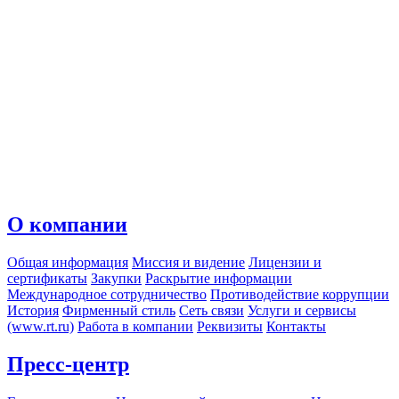
О компании
Общая информация
Миссия и видение
Лицензии и
сертификаты
Закупки
Раскрытие информации
Международное сотрудничество
Противодействие коррупции
История
Фирменный стиль
Сеть связи
Услуги и сервисы
(www.rt.ru)
Работа в компании
Реквизиты
Контакты
Пресс-центр