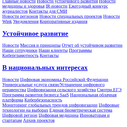
Главные новости
Новости устойчивого развития
Новости
медицины и здоровья
IR-новости
Ежегодный конкурс
журналистов
Контакты для СМИ
Новости регионов
Новости специальных проектов
Новости
Wink
Уведомления
Корпоративные издания
Устойчивое развитие
Новости
Миссия и принципы
Отчет об устойчивом развитии
Наши сотрудники
Наши клиенты
Программы
Киберграмотность
Контакты
В национальных интересах
Новости
Цифровая экономика Российской Федерации
Универсальные услуги связи/Устранение цифрового
неравенства
Цифровизация сельского хозяйства
Смотри.ЕГЭ
Программа развития бизнеса SaaS
Национальная облачная
платформа
Кибербезопасность
Мониторинг глобальных трендов цифровизации
Цифровые
технологии на выборах
Единая биометрическая система
Цифровой регион
Цифровая медицина
Инноваторам и
стартапам
Архив проектов