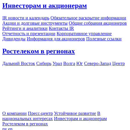
Инвесторам и акционерам
IR новости и календарь
Обязательное раскрытие информации
Акции и долговые инструменты
Общие собрания акционеров
Рейтинги и аналитики
Контакты IR
Отчетность и презентации
Корпоративное управление
Дивиденды
Информация для акционеров
Полезные ссылки
Ростелеком в регионах
Дальний Восток
Сибирь
Урал
Волга
Юг
Северо-Запад
Центр
О компании
Пресс-центр
Устойчивое развитие
В
национальных интересах
Инвесторам и акционерам
Ростелеком в регионах
ру
en