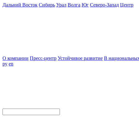
Дальний Восток
Сибирь
Урал
Волга
Юг
Северо-Запад
Центр
О компании
Пресс-центр
Устойчивое развитие
В национальных
ру
en