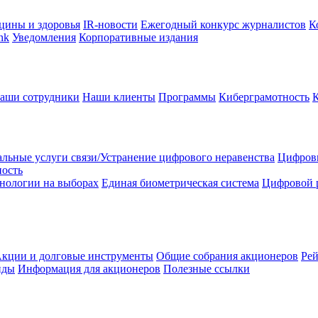
цины и здоровья
IR-новости
Ежегодный конкурс журналистов
К
nk
Уведомления
Корпоративные издания
аши сотрудники
Наши клиенты
Программы
Киберграмотность
льные услуги связи/Устранение цифрового неравенства
Цифрови
ность
нологии на выборах
Единая биометрическая система
Цифровой 
кции и долговые инструменты
Общие собрания акционеров
Рей
нды
Информация для акционеров
Полезные ссылки