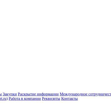
ы
Закупки
Раскрытие информации
Международное сотрудничес
t.ru)
Работа в компании
Реквизиты
Контакты