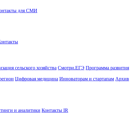
онтакты для СМИ
Контакты
зация сельского хозяйства
Смотри.ЕГЭ
Программа развития
регион
Цифровая медицина
Инноваторам и стартапам
Архив
тинги и аналитики
Контакты IR