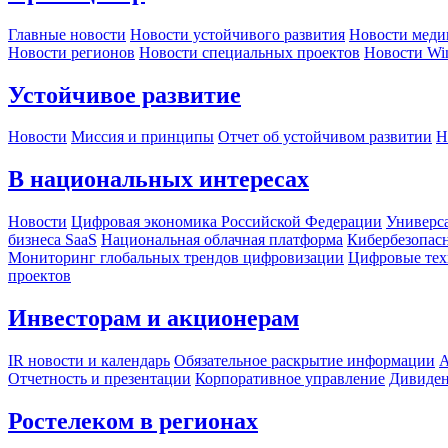
Главные новости
Новости устойчивого развития
Новости меди
Новости регионов
Новости специальных проектов
Новости Wi
Устойчивое развитие
Новости
Миссия и принципы
Отчет об устойчивом развитии
Н
В национальных интересах
Новости
Цифровая экономика Российской Федерации
Универса
бизнеса SaaS
Национальная облачная платформа
Кибербезопас
Мониторинг глобальных трендов цифровизации
Цифровые тех
проектов
Инвесторам и акционерам
IR новости и календарь
Обязательное раскрытие информации
А
Отчетность и презентации
Корпоративное управление
Дивиде
Ростелеком в регионах