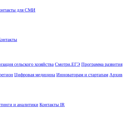
онтакты для СМИ
Контакты
зация сельского хозяйства
Смотри.ЕГЭ
Программа развития
регион
Цифровая медицина
Инноваторам и стартапам
Архив
тинги и аналитики
Контакты IR