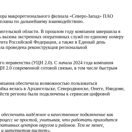
ектора макрорегионального филиала «Северо-Запад» ПАО
и планы по дальнейшему взаимодействию.
нгельской области. В прошлом году компания завершила в
сть вызова экстренных оперативных служб по единому номеру
ента Российской Федерации, а также в Единый день
ыла проведена реконструкция региональной
о неравенства (УЦН 2.0). С начала 2024 года компания
ЦН 2.0 современной сотовой связью, в том числе быстрым
омпания обеспечила возможностью пользоваться
ка велась в Архангельске, Северодвинске, Онеге, Няндоме,
зяйств региона были подключены к сервисам цифровой
 обеспечить надёжное и качественное подключение как
роцесс не простой, учитывая, что работать приходится
ативных центров округов и районов. Тем не менее,
ю и интернетом растет».