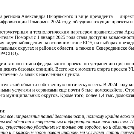
тора региона Александра Цыбульского и вице-президента — дир
ифровизации Поморья в 2024 году, обсудили текущие проекты 
аструктурным и технологическим партнером правительства Арха
жителям Поморья с 1 января 2025 года стала доступна возможно
ему видеонаблюдения на основном этапе ЕГЭ, на выборах презид
ипальных округах и районах области, а также в Северодвинске б
 (РАСЦО).
ции второго этапа федерального проекта по устранению цифровог
и девять базовых станций. Всего же с момента старта проекта У
еспечено 72 малых населенных пункта.
нгельской области собственную оптическую сеть. В 2024 году к
и услугами и сервисами еще почти 6 тыс. домохозяйств. Строй
ого муниципальных округов. Кроме того, более 1,4 тыс. домохо
ти:
ки все направления нашей деятельности, поэтому крайне важно
льской области к современным информационным технологиям. П
х, существенно удалённых не только от городов, но и администр
нно и с каждым годом охват цифровыми услугами, сотой связь