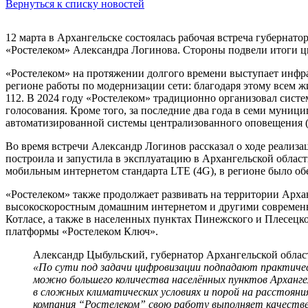
Вернуться к списку новостей
12 марта в Архангельске состоялась рабочая встреча губерна
«Ростелеком» Александра Логинова. Стороны подвели итоги ц
«Ростелеком» на протяжении долгого времени выступает инфр
регионе работы по модернизации сети: благодаря этому всем 
112. В 2024 году «Ростелеком» традиционно организовал сист
голосования. Кроме того, за последние два года в семи муниц
автоматизированной системы централизованного оповещения
Во время встречи Александр Логинов рассказал о ходе реализа
построила и запустила в эксплуатацию в Архангельской област
мобильным интернетом стандарта LTE (4G), в регионе было об
«Ростелеком» также продолжает развивать на территории Арха
высокоскоростным домашним интернетом и другими современным
Котласе, а также в населенных пунктах Пинежского и Плесецк
платформы «Ростелеком Ключ».
Александр Цыбульский, губернатор Архангельской облас
«По сути под задачи цифровизации подпадают практичес
можно большего количества населённых пунктов Арханге
в сложных климатических условиях и порой на расстояния
компания “Ростелеком” свою работу выполняет качестве