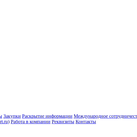
ы
Закупки
Раскрытие информации
Международное сотрудничес
t.ru)
Работа в компании
Реквизиты
Контакты