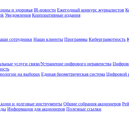
цины и здоровья
IR-новости
Ежегодный конкурс журналистов
К
nk
Уведомления
Корпоративные издания
аши сотрудники
Наши клиенты
Программы
Киберграмотность
льные услуги связи/Устранение цифрового неравенства
Цифрови
ность
нологии на выборах
Единая биометрическая система
Цифровой 
кции и долговые инструменты
Общие собрания акционеров
Рей
нды
Информация для акционеров
Полезные ссылки