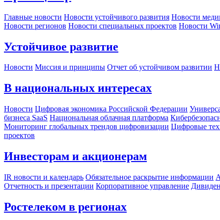
Главные новости
Новости устойчивого развития
Новости меди
Новости регионов
Новости специальных проектов
Новости Wi
Устойчивое развитие
Новости
Миссия и принципы
Отчет об устойчивом развитии
Н
В национальных интересах
Новости
Цифровая экономика Российской Федерации
Универса
бизнеса SaaS
Национальная облачная платформа
Кибербезопас
Мониторинг глобальных трендов цифровизации
Цифровые тех
проектов
Инвесторам и акционерам
IR новости и календарь
Обязательное раскрытие информации
А
Отчетность и презентации
Корпоративное управление
Дивиде
Ростелеком в регионах