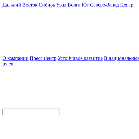
Дальний Восток
Сибирь
Урал
Волга
Юг
Северо-Запад
Центр
О компании
Пресс-центр
Устойчивое развитие
В национальных
ру
en