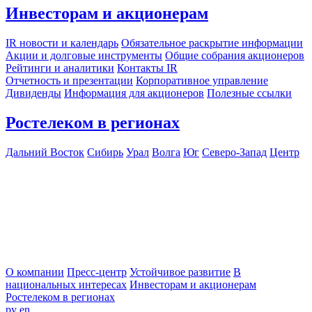
Инвесторам и акционерам
IR новости и календарь
Обязательное раскрытие информации
Акции и долговые инструменты
Общие собрания акционеров
Рейтинги и аналитики
Контакты IR
Отчетность и презентации
Корпоративное управление
Дивиденды
Информация для акционеров
Полезные ссылки
Ростелеком в регионах
Дальний Восток
Сибирь
Урал
Волга
Юг
Северо-Запад
Центр
О компании
Пресс-центр
Устойчивое развитие
В
национальных интересах
Инвесторам и акционерам
Ростелеком в регионах
ру
en