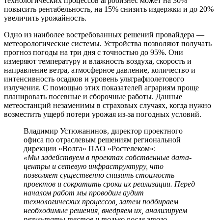
технологических процессов агробизнес может на 30%
повысить рентабельность, на 15% снизить издержки и до 20%
увеличить урожайность.
Одно из наиболее востребованных решений провайдера —
метеорологические системы. Устройства позволяют получать
прогноз погоды на три дня с точностью до 95%. Они
измеряют температуру и влажность воздуха, скорость и
направление ветра, атмосферное давление, количество и
интенсивность осадков и уровень ультрафиолетового
излучения. С помощью этих показателей аграриям проще
планировать посевные и сборочные работы. Данные
метеостанций незаменимы в страховых случаях, когда нужно
возместить ущерб потери урожая из-за погодных условий.
Владимир Устюжанинов, директор проектного
офиса по отраслевым решениям региональной
дирекции «Волга» ПАО «Ростелеком»:
«Мы задействуем в проектах собственные дата-
центры и сетевую инфраструктуру, что
позволяет существенно снизить стоимость
проектов и сократить сроки их реализации. Перед
началом работ мы проводим аудит
технологических процессов, затем подбираем
необходимые решения, внедряем их, анализируем
результаты тестов и только после этого