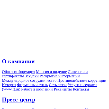
О компании
Общая информация
Миссия и видение
Лицензии и
сертификаты
Закупки
Раскрытие информации
Международное сотрудничество
Противодействие коррупции
История
Фирменный стиль
Сеть связи
Услуги и сервисы
(www.rt.ru)
Работа в компании
Реквизиты
Контакты
Пресс-центр