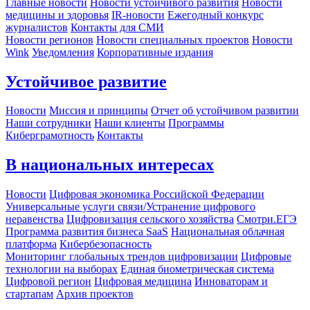
Главные новости
Новости устойчивого развития
Новости
медицины и здоровья
IR-новости
Ежегодный конкурс
журналистов
Контакты для СМИ
Новости регионов
Новости специальных проектов
Новости
Wink
Уведомления
Корпоративные издания
Устойчивое развитие
Новости
Миссия и принципы
Отчет об устойчивом развитии
Наши сотрудники
Наши клиенты
Программы
Киберграмотность
Контакты
В национальных интересах
Новости
Цифровая экономика Российской Федерации
Универсальные услуги связи/Устранение цифрового
неравенства
Цифровизация сельского хозяйства
Смотри.ЕГЭ
Программа развития бизнеса SaaS
Национальная облачная
платформа
Кибербезопасность
Мониторинг глобальных трендов цифровизации
Цифровые
технологии на выборах
Единая биометрическая система
Цифровой регион
Цифровая медицина
Инноваторам и
стартапам
Архив проектов