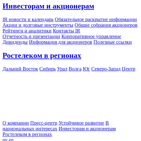
Инвесторам и акционерам
IR новости и календарь
Обязательное раскрытие информации
Акции и долговые инструменты
Общие собрания акционеров
Рейтинги и аналитики
Контакты IR
Отчетность и презентации
Корпоративное управление
Дивиденды
Информация для акционеров
Полезные ссылки
Ростелеком в регионах
Дальний Восток
Сибирь
Урал
Волга
Юг
Северо-Запад
Центр
О компании
Пресс-центр
Устойчивое развитие
В
национальных интересах
Инвесторам и акционерам
Ростелеком в регионах
ру
en