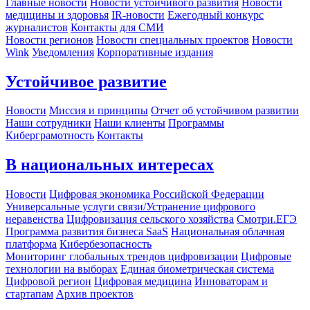
Главные новости
Новости устойчивого развития
Новости
медицины и здоровья
IR-новости
Ежегодный конкурс
журналистов
Контакты для СМИ
Новости регионов
Новости специальных проектов
Новости
Wink
Уведомления
Корпоративные издания
Устойчивое развитие
Новости
Миссия и принципы
Отчет об устойчивом развитии
Наши сотрудники
Наши клиенты
Программы
Киберграмотность
Контакты
В национальных интересах
Новости
Цифровая экономика Российской Федерации
Универсальные услуги связи/Устранение цифрового
неравенства
Цифровизация сельского хозяйства
Смотри.ЕГЭ
Программа развития бизнеса SaaS
Национальная облачная
платформа
Кибербезопасность
Мониторинг глобальных трендов цифровизации
Цифровые
технологии на выборах
Единая биометрическая система
Цифровой регион
Цифровая медицина
Инноваторам и
стартапам
Архив проектов