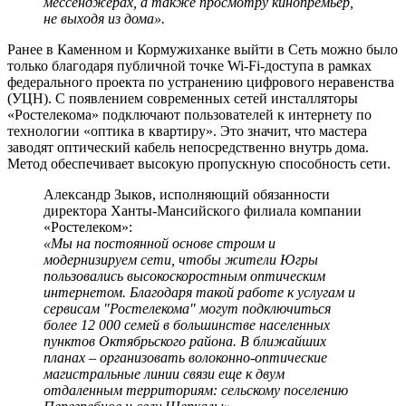
мессенджерах, а также просмотру кинопремьер,
не выходя из дома».
Ранее в Каменном и Кормужиханке выйти в Сеть можно было
только благодаря публичной точке Wi-Fi-доступа в рамках
федерального проекта по устранению цифрового неравенства
(УЦН). С появлением современных сетей инсталляторы
«Ростелекома» подключают пользователей к интернету по
технологии «оптика в квартиру». Это значит, что мастера
заводят оптический кабель непосредственно внутрь дома.
Метод обеспечивает высокую пропускную способность сети.
Александр Зыков, исполняющий обязанности
директора Ханты-Мансийского филиала компании
«Ростелеком»:
«Мы на постоянной основе строим и
модернизируем сети, чтобы жители Югры
пользовались высокоскоростным оптическим
интернетом. Благодаря такой работе к услугам и
сервисам "Ростелекома" могут подключиться
более 12 000 семей в большинстве населенных
пунктов Октябрьского района. В ближайших
планах – организовать волоконно-оптические
магистральные линии связи еще к двум
отдаленным территориям: сельскому поселению