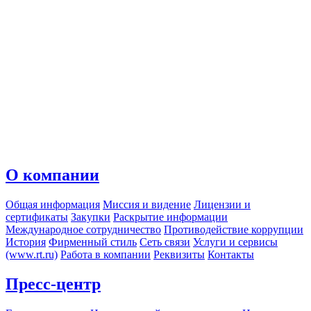
О компании
Общая информация
Миссия и видение
Лицензии и
сертификаты
Закупки
Раскрытие информации
Международное сотрудничество
Противодействие коррупции
История
Фирменный стиль
Сеть связи
Услуги и сервисы
(www.rt.ru)
Работа в компании
Реквизиты
Контакты
Пресс-центр