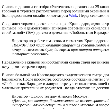
С июля и до конца сентября «Ростелеком» организовал 25 кин
горожан и туристов располагались перед большими экранами и
был предоставлен онлайн-кинотеатром
Wink
. Перед сеансами
Соорганизаторами проекта стали парк «Краснодар», админист
фильмов, но и демонстрации эпизодов современных сериалов: 
своей мамой» (16+), детского детектива «Любопытная Варвара» 
Директор по работе с массовым сегментом Краснодарско
«Каждый год наша компания старается создать людям ле
вечер на свежем воздухе, да еще за просмотром интере
и старшее поколение».
Параллельно важными кинособытиями сезона стали организован
ведущими театрами города.
В июле большой зал Краснодарского академического театра др
Басинского. После просмотра состоялось обсуждение ленты с у
«Любопытная Варвара» и живую встречу с исполнительницей 
маленьких зрителей и их родителей. Звезда ответила на десятк
Директор «Одного театра» Алексей Мосолов:
«Для нас, как театра, большое значение имеют зрители
интересно и важно вступить в диалог с маленьким профе