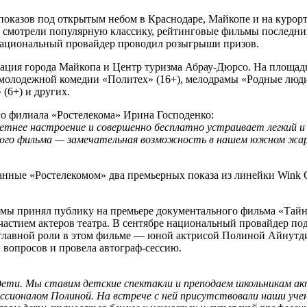
опоказов под открытым небом в Краснодаре, Майкопе и на куро
 смотрели популярную классику, рейтинговые фильмы последних
 национальный провайдер проводил розыгрыши призов.
рация города Майкопа и Центр туризма Абрау-Дюрсо. На площад
молодежной комедии «Политех» (16+), мелодрамы «Родные люди»
(6+) и других.
го филиала «Ростелекома» Ирина Господенко:
тнее настроение и совершенно бесплатно устраивает легкий и
сного фильма — замечательная возможность в нашем южном жарк
ные «Ростелекомом» два премьерных показа из линейки Wink Ori
амы принял публику на премьере документального фильма «Тайн
частием актеров театра. В сентябре национальный провайдер по
главной роли в этом фильме — юной актрисой Полиной Айнутди
и вопросов и провела автограф-сессию.
-дети. Мы ставим детские спектакли и преподаем школьникам а
ссионалом Полиной. На встрече с ней присутствовали наши учен