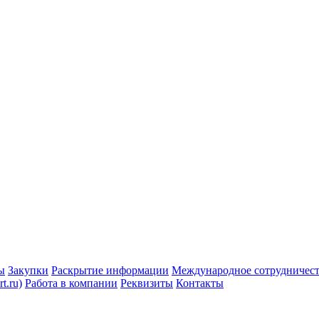
ы
Закупки
Раскрытие информации
Международное сотрудничес
t.ru)
Работа в компании
Реквизиты
Контакты