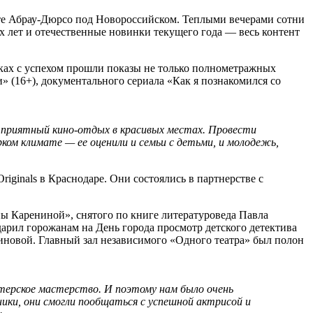
рте Абрау-Дюрсо под Новороссийском. Теплыми вечерами сотни
 лет и отечественные новинки текущего года — весь контент
ках с успехом прошли показы не только полнометражных
 (16+), документального сериала «Как я познакомился со
 приятный кино-отдых в красивых местах. Провести
ом климате — ее оценили и семьи с детьми, и молодежь,
ginals в Краснодаре. Они состоялись в партнерстве с
ы Карениной», снятого по книге литературоведа Павла
дарил горожанам на День города просмотр детского детектива
новой. Главный зал независимого «Одного театра» был полон
ктерское мастерство. И поэтому нам было очень
ики, они смогли пообщаться с успешной актрисой и