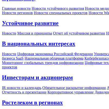
Главные новости
Новости устойчивого развития
Новости меди
Новости регионов
Новости специальных проектов
Новости Wi
Устойчивое развитие
Новости
Миссия и принципы
Отчет об устойчивом развитии
Н
В национальных интересах
Новости
Цифровая экономика Российской Федерации
Универса
бизнеса SaaS
Национальная облачная платформа
Кибербезопас
Мониторинг глобальных трендов цифровизации
Цифровые тех
проектов
Инвесторам и акционерам
IR новости и календарь
Обязательное раскрытие информации
А
Отчетность и презентации
Корпоративное управление
Дивиде
Ростелеком в регионах