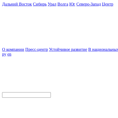
Дальний Восток
Сибирь
Урал
Волга
Юг
Северо-Запад
Центр
О компании
Пресс-центр
Устойчивое развитие
В национальных
ру
en