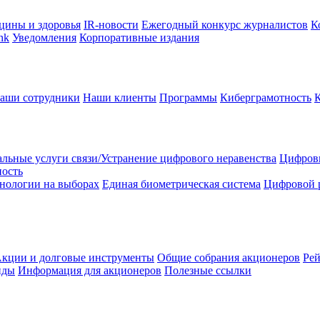
цины и здоровья
IR-новости
Ежегодный конкурс журналистов
К
nk
Уведомления
Корпоративные издания
аши сотрудники
Наши клиенты
Программы
Киберграмотность
льные услуги связи/Устранение цифрового неравенства
Цифрови
ность
нологии на выборах
Единая биометрическая система
Цифровой 
кции и долговые инструменты
Общие собрания акционеров
Рей
нды
Информация для акционеров
Полезные ссылки