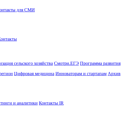
онтакты для СМИ
Контакты
зация сельского хозяйства
Смотри.ЕГЭ
Программа развития
регион
Цифровая медицина
Инноваторам и стартапам
Архив
тинги и аналитики
Контакты IR