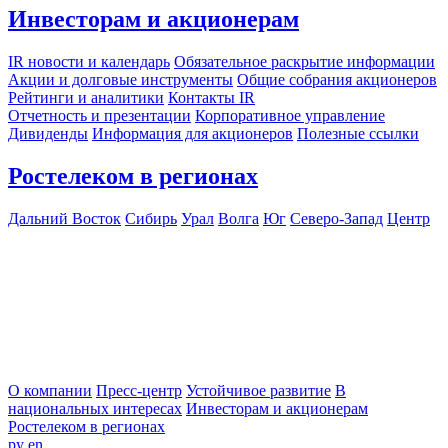
Инвесторам и акционерам
IR новости и календарь
Обязательное раскрытие информации
Акции и долговые инструменты
Общие собрания акционеров
Рейтинги и аналитики
Контакты IR
Отчетность и презентации
Корпоративное управление
Дивиденды
Информация для акционеров
Полезные ссылки
Ростелеком в регионах
Дальний Восток
Сибирь
Урал
Волга
Юг
Северо-Запад
Центр
О компании
Пресс-центр
Устойчивое развитие
В
национальных интересах
Инвесторам и акционерам
Ростелеком в регионах
ру
en