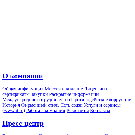
О компании
Общая информация
Миссия и видение
Лицензии и
сертификаты
Закупки
Раскрытие информации
Международное сотрудничество
Противодействие коррупции
История
Фирменный стиль
Сеть связи
Услуги и сервисы
(www.rt.ru)
Работа в компании
Реквизиты
Контакты
Пресс-центр