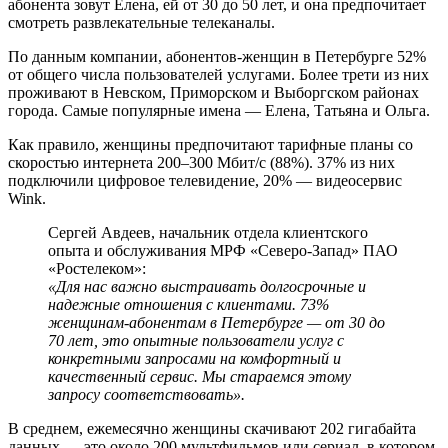
абонента зовут Елена, ей от 30 до 50 лет, и она предпочитает
смотреть развлекательные телеканалы.
По данным компании, абонентов-женщин в Петербурге 52%
от общего числа пользователей услугами. Более трети из них
проживают в Невском, Приморском и Выборгском районах
города. Самые популярные имена — Елена, Татьяна и Ольга.
Как правило, женщины предпочитают тарифные планы со
скоростью интернета 200–300 Мбит/с (88%). 37% из них
подключили цифровое телевидение, 20% — видеосервис
Wink.
Сергей Авдеев, начальник отдела клиентского
опыта и обслуживания МРФ «Северо-Запад» ПАО
«Ростелеком»:
«Для нас важно выстраивать долгосрочные и
надежные отношения с клиентами. 73%
женщинам-абонентам в Петербурге — от 30 до
70 лет, это опытные пользователи услуг с
конкретными запросами на комфортный и
качественный сервис. Мы стараемся этому
запросу соответствовать».
В среднем, ежемесячно женщины скачивают 202 гигабайта
данных — это около 200 мультфильмов или сериал, в котором