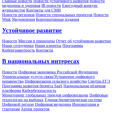
Главные новости
Новости устойчивого развития
Новости
медицины и здоровья
IR-новости
Ежегодный конкурс
журналистов
Контакты для СМИ
Новости регионов
Новости специальных проектов
Новости
Wink
Уведомления
Корпоративные издания
Устойчивое развитие
Новости
Миссия и принципы
Отчет об устойчивом развитии
Наши сотрудники
Наши клиенты
Программы
Киберграмотность
Контакты
В национальных интересах
Новости
Цифровая экономика Российской Федерации
Универсальные услуги связи/Устранение цифрового
неравенства
Цифровизация сельского хозяйства
Смотри.ЕГЭ
Программа развития бизнеса SaaS
Национальная облачная
платформа
Кибербезопасность
Мониторинг глобальных трендов цифровизации
Цифровые
технологии на выборах
Единая биометрическая система
Цифровой регион
Цифровая медицина
Инноваторам и
стартапам
Архив проектов