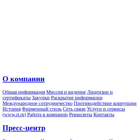
О компании
Общая информация
Миссия и видение
Лицензии и
сертификаты
Закупки
Раскрытие информации
Международное сотрудничество
Противодействие коррупции
История
Фирменный стиль
Сеть связи
Услуги и сервисы
(www.rt.ru)
Работа в компании
Реквизиты
Контакты
Пресс-центр