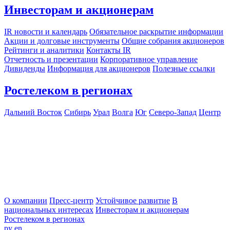
Инвесторам и акционерам
IR новости и календарь
Обязательное раскрытие информации
Акции и долговые инструменты
Общие собрания акционеров
Рейтинги и аналитики
Контакты IR
Отчетность и презентации
Корпоративное управление
Дивиденды
Информация для акционеров
Полезные ссылки
Ростелеком в регионах
Дальний Восток
Сибирь
Урал
Волга
Юг
Северо-Запад
Центр
О компании
Пресс-центр
Устойчивое развитие
В
национальных интересах
Инвесторам и акционерам
Ростелеком в регионах
ру
en