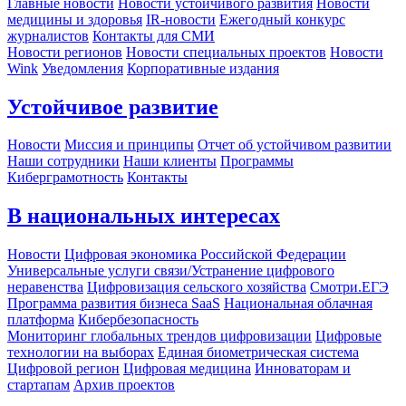
Главные новости
Новости устойчивого развития
Новости
медицины и здоровья
IR-новости
Ежегодный конкурс
журналистов
Контакты для СМИ
Новости регионов
Новости специальных проектов
Новости
Wink
Уведомления
Корпоративные издания
Устойчивое развитие
Новости
Миссия и принципы
Отчет об устойчивом развитии
Наши сотрудники
Наши клиенты
Программы
Киберграмотность
Контакты
В национальных интересах
Новости
Цифровая экономика Российской Федерации
Универсальные услуги связи/Устранение цифрового
неравенства
Цифровизация сельского хозяйства
Смотри.ЕГЭ
Программа развития бизнеса SaaS
Национальная облачная
платформа
Кибербезопасность
Мониторинг глобальных трендов цифровизации
Цифровые
технологии на выборах
Единая биометрическая система
Цифровой регион
Цифровая медицина
Инноваторам и
стартапам
Архив проектов