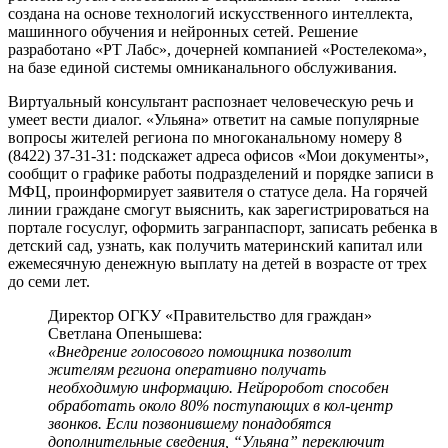
создана на основе технологий искусственного интеллекта,
машинного обучения и нейронных сетей. Решение
разработано «РТ Лабс», дочерней компанией «Ростелекома»,
на базе единой системы омниканального обслуживания.
Виртуальный консультант распознает человеческую речь и
умеет вести диалог. «Ульяна» ответит на самые популярные
вопросы жителей региона по многоканальному номеру 8
(8422) 37-31-31: подскажет адреса офисов «Мои документы»,
сообщит о графике работы подразделений и порядке записи в
МФЦ, проинформирует заявителя о статусе дела. На горячей
линии граждане смогут выяснить, как зарегистрироваться на
портале госуслуг, оформить загранпаспорт, записать ребенка в
детский сад, узнать, как получить материнский капитал или
ежемесячную денежную выплату на детей в возрасте от трех
до семи лет.
Директор ОГКУ «Правительство для граждан»
Светлана Опенышева:
«Внедрение голосового помощника позволит
жителям региона оперативно получать
необходимую информацию. Нейроробот способен
обработать около 80% поступающих в кол-центр
звонков. Если позвонившему понадобятся
дополнительные сведения, “Ульяна” переключит