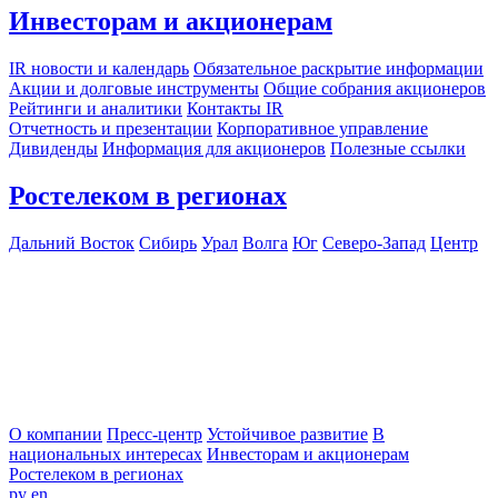
Инвесторам и акционерам
IR новости и календарь
Обязательное раскрытие информации
Акции и долговые инструменты
Общие собрания акционеров
Рейтинги и аналитики
Контакты IR
Отчетность и презентации
Корпоративное управление
Дивиденды
Информация для акционеров
Полезные ссылки
Ростелеком в регионах
Дальний Восток
Сибирь
Урал
Волга
Юг
Северо-Запад
Центр
О компании
Пресс-центр
Устойчивое развитие
В
национальных интересах
Инвесторам и акционерам
Ростелеком в регионах
ру
en