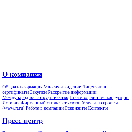
О компании
Общая информация
Миссия и видение
Лицензии и
сертификаты
Закупки
Раскрытие информации
Международное сотрудничество
Противодействие коррупции
История
Фирменный стиль
Сеть связи
Услуги и сервисы
(www.rt.ru)
Работа в компании
Реквизиты
Контакты
Пресс-центр