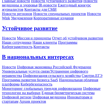
Главные новости
Новости устойчивого развития
Новости
медицины и здоровья
IR-новости
Ежегодный конкурс
журналистов
Контакты для СМИ
Новости регионов
Новости специальных проектов
Новости
Wink
Уведомления
Корпоративные издания
Устойчивое развитие
Новости
Миссия и принципы
Отчет об устойчивом развитии
Наши сотрудники
Наши клиенты
Программы
Киберграмотность
Контакты
В национальных интересах
Новости
Цифровая экономика Российской Федерации
Универсальные услуги связи/Устранение цифрового
неравенства
Цифровизация сельского хозяйства
Смотри.ЕГЭ
Программа развития бизнеса SaaS
Национальная облачная
платформа
Кибербезопасность
Мониторинг глобальных трендов цифровизации
Цифровые
технологии на выборах
Единая биометрическая система
Цифровой регион
Цифровая медицина
Инноваторам и
стартапам
Архив проектов