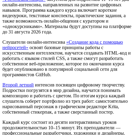
онлайн-интенсива, направленных на развитие цифровых
навыков. Программа каждого курса включает короткие
видеоуроки, текстовые конспекты, практические задания, а
также возможность онлайн-общения с куратором и
«однокурсниками». Материалы будут доступны на платформе
до 31 августа 2026 года.
Слушатели онлайн-интенсива
«Создание кода с помощью
нейросетей»
освоят базовые принципы работы с
искусственным интеллектом, научатся создавать HTML-код и
работать с языком стилей CSS, а также смогут разработать
собственное веб-приложение, которое по окончании курса
будет опубликовано в популярной социальной сети для
программистов GitHub.
Второй летний
интенсив посвящен цифровому творчеству.
Подростки погрузятся в мир дизайна, научатся понимать
композицию и работать с цветом. По итогам курса каждый
слушатель соберет портфолио из трех работ: самостоятельно
нарисованный персонаж в графическом редакторе Krita,
собственный стикерпак, а также сверстанный постер.
Каждый курс состоит из десяти интерактивных уроков
продолжительностью 10–15 минут. Их преподаватели —
профессиональные разработчики, художники и дизайнеры.