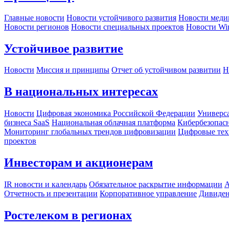
Главные новости
Новости устойчивого развития
Новости меди
Новости регионов
Новости специальных проектов
Новости Wi
Устойчивое развитие
Новости
Миссия и принципы
Отчет об устойчивом развитии
Н
В национальных интересах
Новости
Цифровая экономика Российской Федерации
Универса
бизнеса SaaS
Национальная облачная платформа
Кибербезопас
Мониторинг глобальных трендов цифровизации
Цифровые тех
проектов
Инвесторам и акционерам
IR новости и календарь
Обязательное раскрытие информации
А
Отчетность и презентации
Корпоративное управление
Дивиде
Ростелеком в регионах