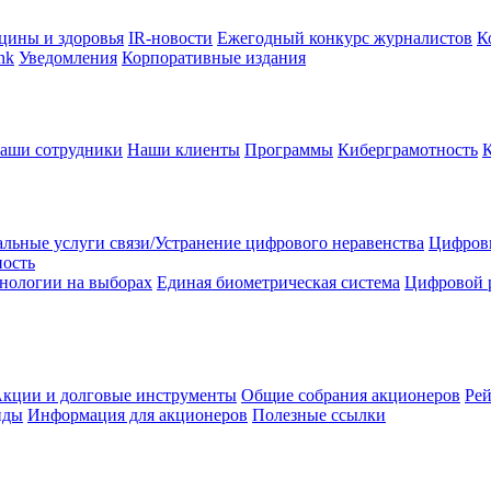
цины и здоровья
IR-новости
Ежегодный конкурс журналистов
К
nk
Уведомления
Корпоративные издания
аши сотрудники
Наши клиенты
Программы
Киберграмотность
льные услуги связи/Устранение цифрового неравенства
Цифрови
ность
нологии на выборах
Единая биометрическая система
Цифровой 
кции и долговые инструменты
Общие собрания акционеров
Рей
нды
Информация для акционеров
Полезные ссылки