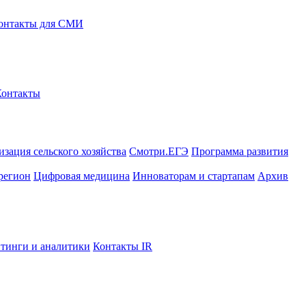
онтакты для СМИ
Контакты
зация сельского хозяйства
Смотри.ЕГЭ
Программа развития
регион
Цифровая медицина
Инноваторам и стартапам
Архив
тинги и аналитики
Контакты IR