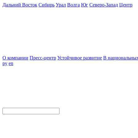
Дальний Восток
Сибирь
Урал
Волга
Юг
Северо-Запад
Центр
О компании
Пресс-центр
Устойчивое развитие
В национальных
ру
en