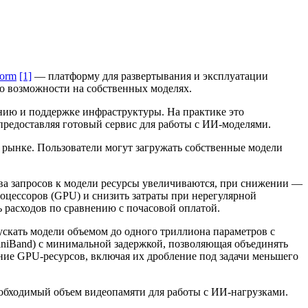
form
[1]
— платформу для развертывания и эксплуатации
го возможности на собственных моделях.
нию и поддержке инфраструктуры. На практике это
 предоставляя готовый сервис для работы с ИИ-моделями.
рынке. Пользователи могут загружать собственные модели
тва запросов к модели ресурсы увеличиваются, при снижении —
оцессоров (GPU) и снизить затраты при нерегулярной
 расходов по сравнению с почасовой оплатой.
ускать модели объемом до одного триллиона параметров с
finiBand) с минимальной задержкой, позволяющая объединять
ние GPU-ресурсов, включая их дробление под задачи меньшего
обходимый объем видеопамяти для работы с ИИ-нагрузками.