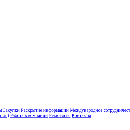
ы
Закупки
Раскрытие информации
Международное сотрудничес
t.ru)
Работа в компании
Реквизиты
Контакты