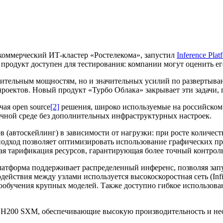
коммерческий ИТ-кластер «Ростелекома», запустил
Inference Plat
 продукт доступен для тестирования: компании могут оценить е
ительным мощностям, но и значительных усилий по развертыва
проектов. Новый продукт «Турбо Облака» закрывает эти задачи,
чая open source
[2]
решения, широко используемые на российском 
ачной среде без дополнительных инфраструктурных настроек.
в (автоскейлинг) в зависимости от нагрузки: при росте количес
одход позволяет оптимизировать использование графических пр
я тарификация ресурсов, гарантирующая более точный контроль
латформа поддерживает распределенный инференс, позволяя зап
действия между узлами используется высокоскоростная сеть (In
дообучения крупных моделей. Также доступно гибкое использова
IA H200 SXM, обеспечивающие высокую производительность и не