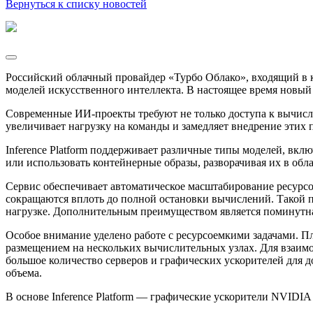
Вернуться к списку новостей
Российский облачный провайдер «Турбо Облако», входящий в 
моделей искусственного интеллекта. В настоящее время новый
Современные ИИ-проекты требуют не только доступа к вычисл
увеличивает нагрузку на команды и замедляет внедрение этих 
Inference Platform поддерживает различные типы моделей, вклю
или использовать контейнерные образы, разворачивая их в обл
Сервис обеспечивает автоматическое масштабирование ресурсо
сокращаются вплоть до полной остановки вычислений. Такой п
нагрузке. Дополнительным преимуществом является поминутна
Особое внимание уделено работе с ресурсоемкими задачами. П
размещением на нескольких вычислительных узлах. Для взаимо
большое количество серверов и графических ускорителей для 
объема.
В основе Inference Platform — графические ускорители NVID