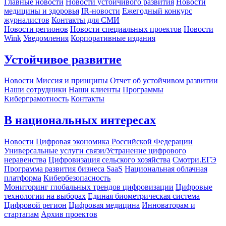
Главные новости
Новости устойчивого развития
Новости
медицины и здоровья
IR-новости
Ежегодный конкурс
журналистов
Контакты для СМИ
Новости регионов
Новости специальных проектов
Новости
Wink
Уведомления
Корпоративные издания
Устойчивое развитие
Новости
Миссия и принципы
Отчет об устойчивом развитии
Наши сотрудники
Наши клиенты
Программы
Киберграмотность
Контакты
В национальных интересах
Новости
Цифровая экономика Российской Федерации
Универсальные услуги связи/Устранение цифрового
неравенства
Цифровизация сельского хозяйства
Смотри.ЕГЭ
Программа развития бизнеса SaaS
Национальная облачная
платформа
Кибербезопасность
Мониторинг глобальных трендов цифровизации
Цифровые
технологии на выборах
Единая биометрическая система
Цифровой регион
Цифровая медицина
Инноваторам и
стартапам
Архив проектов