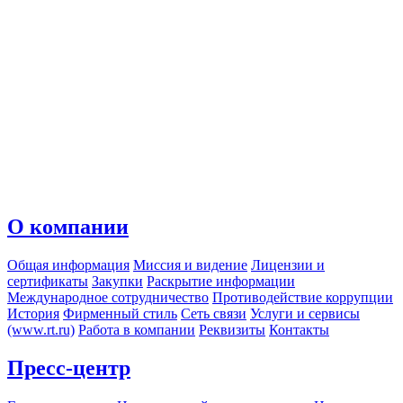
О компании
Общая информация
Миссия и видение
Лицензии и
сертификаты
Закупки
Раскрытие информации
Международное сотрудничество
Противодействие коррупции
История
Фирменный стиль
Сеть связи
Услуги и сервисы
(www.rt.ru)
Работа в компании
Реквизиты
Контакты
Пресс-центр