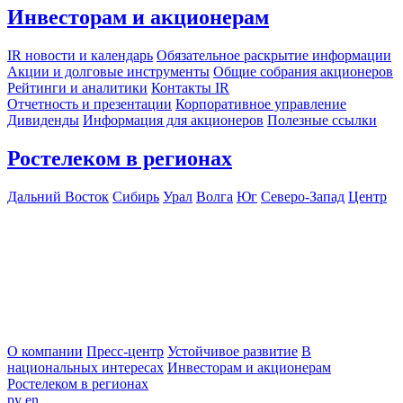
Инвесторам и акционерам
IR новости и календарь
Обязательное раскрытие информации
Акции и долговые инструменты
Общие собрания акционеров
Рейтинги и аналитики
Контакты IR
Отчетность и презентации
Корпоративное управление
Дивиденды
Информация для акционеров
Полезные ссылки
Ростелеком в регионах
Дальний Восток
Сибирь
Урал
Волга
Юг
Северо-Запад
Центр
О компании
Пресс-центр
Устойчивое развитие
В
национальных интересах
Инвесторам и акционерам
Ростелеком в регионах
ру
en