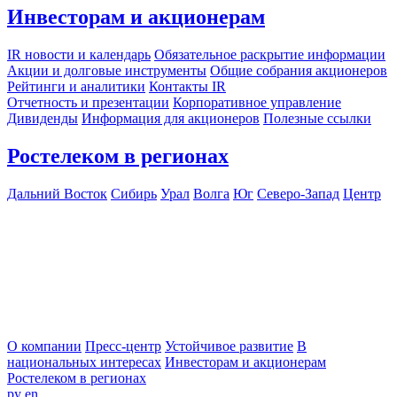
Инвесторам и акционерам
IR новости и календарь
Обязательное раскрытие информации
Акции и долговые инструменты
Общие собрания акционеров
Рейтинги и аналитики
Контакты IR
Отчетность и презентации
Корпоративное управление
Дивиденды
Информация для акционеров
Полезные ссылки
Ростелеком в регионах
Дальний Восток
Сибирь
Урал
Волга
Юг
Северо-Запад
Центр
О компании
Пресс-центр
Устойчивое развитие
В
национальных интересах
Инвесторам и акционерам
Ростелеком в регионах
ру
en