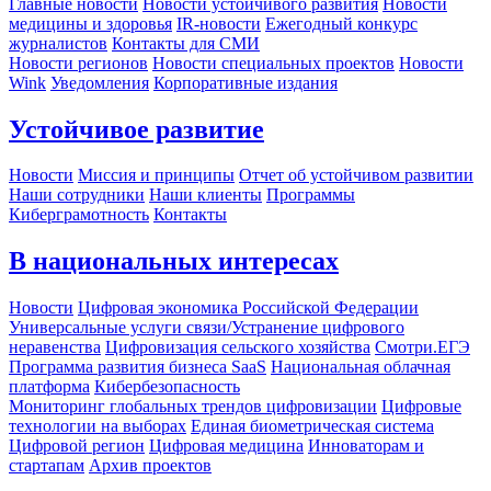
Главные новости
Новости устойчивого развития
Новости
медицины и здоровья
IR-новости
Ежегодный конкурс
журналистов
Контакты для СМИ
Новости регионов
Новости специальных проектов
Новости
Wink
Уведомления
Корпоративные издания
Устойчивое развитие
Новости
Миссия и принципы
Отчет об устойчивом развитии
Наши сотрудники
Наши клиенты
Программы
Киберграмотность
Контакты
В национальных интересах
Новости
Цифровая экономика Российской Федерации
Универсальные услуги связи/Устранение цифрового
неравенства
Цифровизация сельского хозяйства
Смотри.ЕГЭ
Программа развития бизнеса SaaS
Национальная облачная
платформа
Кибербезопасность
Мониторинг глобальных трендов цифровизации
Цифровые
технологии на выборах
Единая биометрическая система
Цифровой регион
Цифровая медицина
Инноваторам и
стартапам
Архив проектов