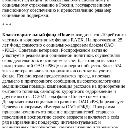
социальному страхованию в России, государственному
пенсионному обеспечению и предоставлению ряда мер
социальной поддержки.
* * *
Благотворительный фонд «Почет»
входит в топ-10 рейтинга
частных и корпоративных фондов RAEX. На протяжении 25
лет Фонд совместно с социально-кадровым блоком ОАО
«РЖД», Советами ветеранов, Роспрофжелом активно
участвует в реализации социальной политики, осуществляя
свою деятельность в основном за счет благотворительных
пожертвований ОАО «РЖД» и дочерних обществ. Более 574
тысяч ветеранов-железнодорожников состоят на учете в
фонде. Пенсионерам предоставляется проезд в поездах
дальнего и пригородного сообщения, высокотехнологичная
медицинская помощь, компенсация расходов на приобретение
бытового топлива, санаторно-курортного оздоровление и
другие льготы. С 2021 года фонд «Почет» совместно с
Департаментом социального развития ОАО «РЖД» реализует
Целевую программу «Ветераны ОАО «РЖД». Программа
призвана изменить отношение представителей старшего
поколения к восприятию своего возраста и включает в себя
ряд направлений: поддержку интеллектуальных и
когнитивных способностей, самореализацию и творческое