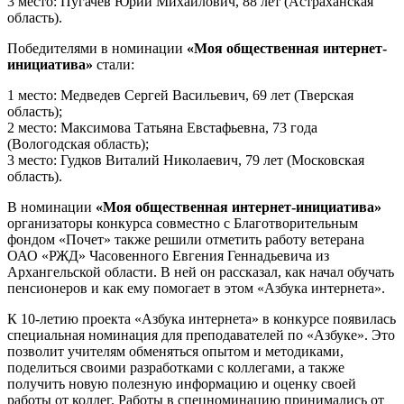
3 место: Пугачев Юрий Михайлович, 88 лет (Астраханская
область).
Победителями в номинации
«Моя общественная интернет-
инициатива»
стали:
1 место: Медведев Сергей Васильевич, 69 лет (Тверская
область);
2 место: Максимова Татьяна Евстафьевна, 73 года
(Вологодская область);
3 место: Гудков Виталий Николаевич, 79 лет (Московская
область).
В номинации
«Моя общественная интернет-инициатива»
организаторы конкурса совместно с Благотворительным
фондом «Почет» также решили отметить работу ветерана
ОАО «РЖД» Часовенного Евгения Геннадьевича из
Архангельской области. В ней он рассказал, как начал обучать
пенсионеров и как ему помогает в этом «Азбука интернета».
К 10-летию проекта «Азбука интернета» в конкурсе появилась
специальная номинация для преподавателей по «Азбуке». Это
позволит учителям обменяться опытом и методиками,
поделиться своими разработками с коллегами, а также
получить новую полезную информацию и оценку своей
работы от коллег. Работы в спецноминацию принимались от