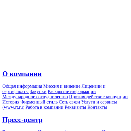
О компании
Общая информация
Миссия и видение
Лицензии и
сертификаты
Закупки
Раскрытие информации
Международное сотрудничество
Противодействие коррупции
История
Фирменный стиль
Сеть связи
Услуги и сервисы
(www.rt.ru)
Работа в компании
Реквизиты
Контакты
Пресс-центр