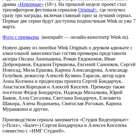
драмы
«Неверные»
(18+). На прошлой неделе проект стал
триумфатором фестиваля сериалов
Original+
, где получил
сразу три награды, включая главный приз за лучший сериал.
Первые две серии будут доступны подписчикам Wink.ru уже 7
марта.
Фото с премьеры
(копирайт — онлайн-кинотеатр Wink.ru).
Новую драму из линейки Wink Originals о дерзком адвокате с
алкогольной зависимостью гостям премьеры представили
актеры Оксана Акиньшина, Роман Евдокимов, Иван
Добронравов, Евдокия Германова, Евгений Санников, Сергей
Новосад, Мила Ершова, Карина Александрова, Александр
Голубков, режиссер Алексей Кузмин-Тарасов, автор идеи
Анна Колчина и продюсеры проекта Сергей Бондарчук,
Анастасия Корецкая и Алексей Киселев. Премьеру также
посетили Фёдор Бондарчук, Надежда Михалкова, Юрий
Быков, Алла Сигалова, Светлана Бондарчук, Елизавета
Шакира, Алена Водонаева, Святослав Рогожан, Карина
Мурашкина и другие.
Производством сериала занимается «Студия Видеопрокат»
(«Псих», «Балет») Сергея Бондарчука и Алексея Киселева
совместно с «НМГ Студией».