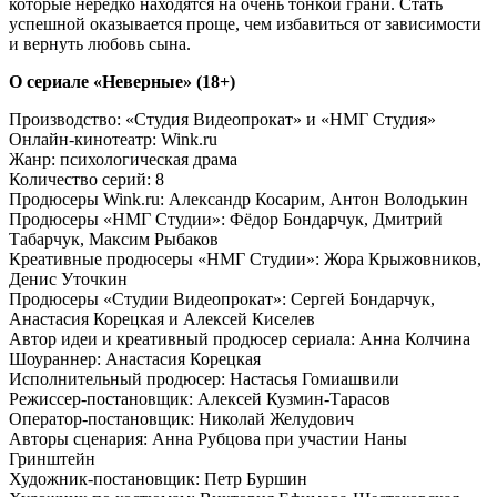
которые нередко находятся на очень тонкой грани. Стать
успешной оказывается проще, чем избавиться от зависимости
и вернуть любовь сына.
О сериале «Неверные» (18+)
Производство: «Студия Видеопрокат» и «НМГ Студия»
Онлайн-кинотеатр: Wink.ru
Жанр: психологическая драма
Количество серий: 8
Продюсеры Wink.ru: Александр Косарим, Антон Володькин
Продюсеры «НМГ Студии»: Фёдор Бондарчук, Дмитрий
Табарчук, Максим Рыбаков
Креативные продюсеры «НМГ Студии»: Жора Крыжовников,
Денис Уточкин
Продюсеры «Студии Видеопрокат»: Сергей Бондарчук,
Анастасия Корецкая и Алексей Киселев
Автор идеи и креативный продюсер сериала: Анна Колчина
Шоураннер: Анастасия Корецкая
Исполнительный продюсер: Настасья Гомиашвили
Режиссер-постановщик: Алексей Кузмин-Тарасов
Оператор-постановщик: Николай Желудович
Авторы сценария: Анна Рубцова при участии Наны
Гринштейн
Художник-постановщик: Петр Буршин