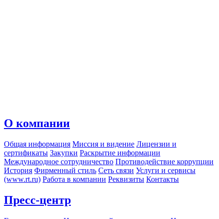
О компании
Общая информация
Миссия и видение
Лицензии и
сертификаты
Закупки
Раскрытие информации
Международное сотрудничество
Противодействие коррупции
История
Фирменный стиль
Сеть связи
Услуги и сервисы
(www.rt.ru)
Работа в компании
Реквизиты
Контакты
Пресс-центр