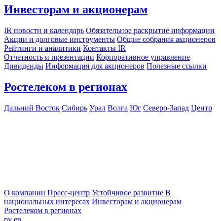
Инвесторам и акционерам
IR новости и календарь
Обязательное раскрытие информации
Акции и долговые инструменты
Общие собрания акционеров
Рейтинги и аналитики
Контакты IR
Отчетность и презентации
Корпоративное управление
Дивиденды
Информация для акционеров
Полезные ссылки
Ростелеком в регионах
Дальний Восток
Сибирь
Урал
Волга
Юг
Северо-Запад
Центр
О компании
Пресс-центр
Устойчивое развитие
В
национальных интересах
Инвесторам и акционерам
Ростелеком в регионах
ру
en