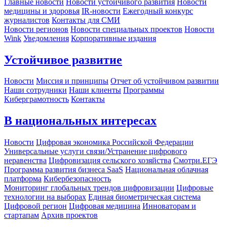
Главные новости
Новости устойчивого развития
Новости
медицины и здоровья
IR-новости
Ежегодный конкурс
журналистов
Контакты для СМИ
Новости регионов
Новости специальных проектов
Новости
Wink
Уведомления
Корпоративные издания
Устойчивое развитие
Новости
Миссия и принципы
Отчет об устойчивом развитии
Наши сотрудники
Наши клиенты
Программы
Киберграмотность
Контакты
В национальных интересах
Новости
Цифровая экономика Российской Федерации
Универсальные услуги связи/Устранение цифрового
неравенства
Цифровизация сельского хозяйства
Смотри.ЕГЭ
Программа развития бизнеса SaaS
Национальная облачная
платформа
Кибербезопасность
Мониторинг глобальных трендов цифровизации
Цифровые
технологии на выборах
Единая биометрическая система
Цифровой регион
Цифровая медицина
Инноваторам и
стартапам
Архив проектов