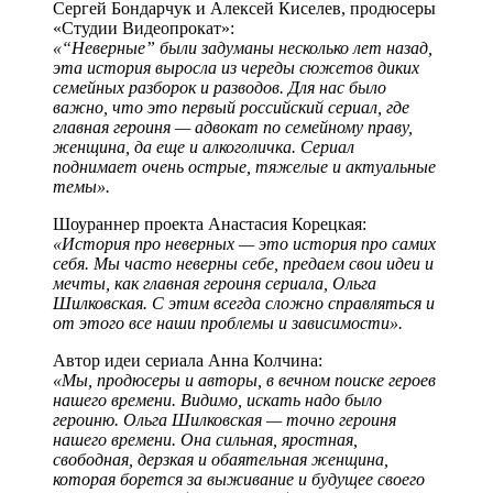
Сергей Бондарчук и Алексей Киселев, продюсеры
«Студии Видеопрокат»:
«“Неверные” были задуманы несколько лет назад,
эта история выросла из череды сюжетов диких
семейных разборок и разводов. Для нас было
важно, что это первый российский сериал, где
главная героиня — адвокат по семейному праву,
женщина, да еще и алкоголичка. Сериал
поднимает очень острые, тяжелые и актуальные
темы».
Шоураннер проекта Анастасия Корецкая:
«История про неверных — это история про самих
себя. Мы часто неверны себе, предаем свои идеи и
мечты, как главная героиня сериала, Ольга
Шилковская. С этим всегда сложно справляться и
от этого все наши проблемы и зависимости».
Автор идеи сериала Анна Колчина:
«Мы, продюсеры и авторы, в вечном поиске героев
нашего времени. Видимо, искать надо было
героиню. Ольга Шилковская — точно героиня
нашего времени. Она сильная, яростная,
свободная, дерзкая и обаятельная женщина,
которая борется за выживание и будущее своего