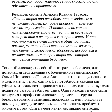
ребенка. Которой, конечно, сейчас сложно, но она
обязательно справиться».
Режиссер сериала Алексей Кузмин-Тарасов:
«Это история про нелюбовь, про нелюбимых и
ненужных детей, которые проносят через всю
жизнь эту нелюбовь. И потом очень хотят
компенсировать это чувство, ищут его в мире,
который так и не научился их принимать. И про
то, что мы все существуем в общепринятых
рамках, считая, общественное мнение важнее,
чем быть психологически здоровым, неудобным и
независимым. А еще про старость, которая
пытается отменить будущее».
Топовый адвокат, способный выиграть любое дело, или
потерявшая себя женщина с болезненной зависимостью?
Ольга Шилковская (Оксана Акиньшина) — жена успешного
мужа, мать и… алкоголичка. Ее потребность каждый раз
убежать от реальности приводит к полному одиночеству: муж
подает на развод и забирает сына. Ольга находит в себе силы
вернуться к профессии адвоката и делает карьеру на
бракоразводных и семейных процессах. К ней приходят за
помощью, когда уже нет возможности решить проблемы
мирным путем. Ольга умеет найти нестандартные ходы,