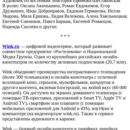
Художник по костюмам: Виктория Ефимова-Шестаковская
В ролях: Оксана Акиньшина, Роман Евдокимов, Егор
Дружинин, Иван Добронравов, Евдокия Германова, Нелли
Уварова, Мила Ершова, Лидия Вележева, Алена Хмельницкая,
Евгений Санников, Павел Баршак, Евгений Романцов,
Надежда Сысоева и другие.
* * *
Wink.ru
— цифровой видеосервис, который развивает
совместное предприятие «Ростелекома» и Национальной
Медиа Группы. Один из крупнейших российских онлайн-
кинотеатров по количеству активных подписчиков (20,7 млн).
Wink объединяет преимущества интерактивного телевидения
(более 300 телеканалов) и онлайн-кинотеатра с отличной
коллекцией кино, сериалов, мультфильмов, концертов и
другого контента, включая блогерский, на любой вкус (60 000
позиций). Он доступен на экранах домашнего телевизора (с
помощью ТВ-приставки, приложений в Smart TV, Apple TV и
Android TV), смартфоне или планшете (с помощью
мобильных приложений для Android и iOS), ноутбуке и
компьютере (на видеопортале wink.ru). Также в сервисе
представлены аудиокниги и караоке.
Wink — базовый онлайн-кинотеатр в тарифных линейках