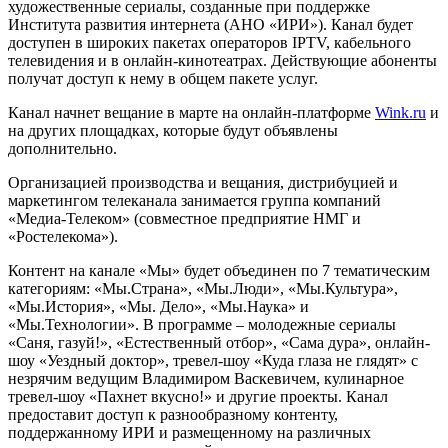
художественные сериалы, созданные при поддержке
Института развития интернета (АНО «ИРИ»). Канал будет
доступен в широких пакетах операторов IPTV, кабельного
телевидения и в онлайн-кинотеатрах. Действующие абоненты
получат доступ к нему в общем пакете услуг.
Канал начнет вещание в марте на онлайн-платформе
Wink.ru
и
на других площадках, которые будут объявлены
дополнительно.
Организацией производства и вещания, дистрибуцией и
маркетингом телеканала занимается группа компаний
«Медиа-Телеком» (совместное предприятие НМГ и
«Ростелекома»).
Контент на канале «Мы» будет объединен по 7 тематическим
категориям: «Мы.Страна», «Мы.Люди», «Мы.Культура»,
«Мы.История», «Мы. Дело», «Мы.Наука» и
«Мы.Технологии». В программе – молодежные сериалы
«Саня, газуй!», «Естественный отбор», «Сама дура», онлайн-
шоу «Уездный доктор», тревел-шоу «Куда глаза не глядят» с
незрячим ведущим Владимиром Васкевичем, кулинарное
тревел-шоу «Пахнет вкусно!» и другие проекты. Канал
предоставит доступ к разнообразному контенту,
поддержанному ИРИ и размещенному на различных