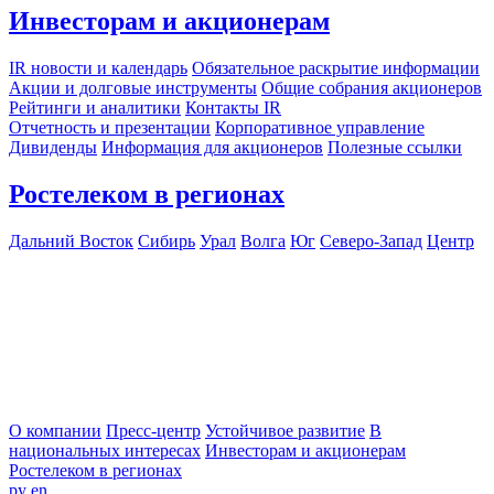
Инвесторам и акционерам
IR новости и календарь
Обязательное раскрытие информации
Акции и долговые инструменты
Общие собрания акционеров
Рейтинги и аналитики
Контакты IR
Отчетность и презентации
Корпоративное управление
Дивиденды
Информация для акционеров
Полезные ссылки
Ростелеком в регионах
Дальний Восток
Сибирь
Урал
Волга
Юг
Северо-Запад
Центр
О компании
Пресс-центр
Устойчивое развитие
В
национальных интересах
Инвесторам и акционерам
Ростелеком в регионах
ру
en