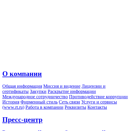
О компании
Общая информация
Миссия и видение
Лицензии и
сертификаты
Закупки
Раскрытие информации
Международное сотрудничество
Противодействие коррупции
История
Фирменный стиль
Сеть связи
Услуги и сервисы
(www.rt.ru)
Работа в компании
Реквизиты
Контакты
Пресс-центр