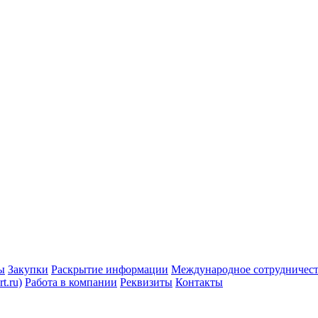
ы
Закупки
Раскрытие информации
Международное сотрудничес
t.ru)
Работа в компании
Реквизиты
Контакты