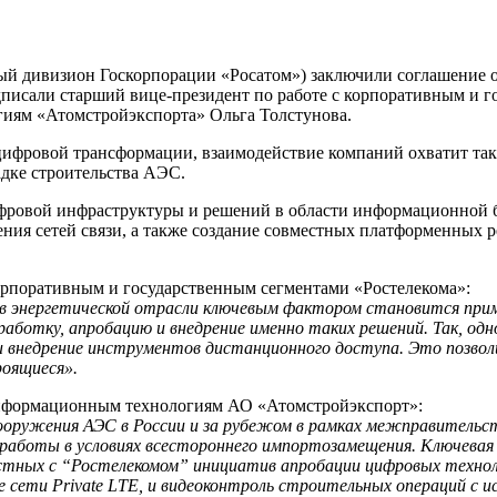
й дивизион Госкорпорации «Росатом») заключили соглашение о 
исали старший вице-президент по работе с корпоративным и г
иям «Атомстройэкспорта» Ольга Толстунова.
цифровой трансформации, взаимодействие компаний охватит так
дке строительства АЭС.
ифровой инфраструктуры и решений в области информационной б
ия сетей связи, а также создание совместных платформенных р
корпоративным и государственным сегментами «Ростелекома»:
и в энергетической отрасли ключевым фактором становится пр
отку, апробацию и внедрение именно таких решений. Так, одно
 и внедрение инструментов дистанционного доступа. Это позво
роящиеся».
информационным технологиям АО «Атомстройэкспорт»:
сооружения АЭС в России и за рубежом в рамках межправитель
работы в условиях всестороннего импортозамещения. Ключевая
тных с “Ростелекомом” инициатив апробации цифровых техноло
 сети Private LTE, и видеоконтроль строительных операций с и