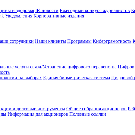
цины и здоровья
IR-новости
Ежегодный конкурс журналистов
К
nk
Уведомления
Корпоративные издания
аши сотрудники
Наши клиенты
Программы
Киберграмотность
льные услуги связи/Устранение цифрового неравенства
Цифрови
ность
нологии на выборах
Единая биометрическая система
Цифровой 
кции и долговые инструменты
Общие собрания акционеров
Рей
нды
Информация для акционеров
Полезные ссылки