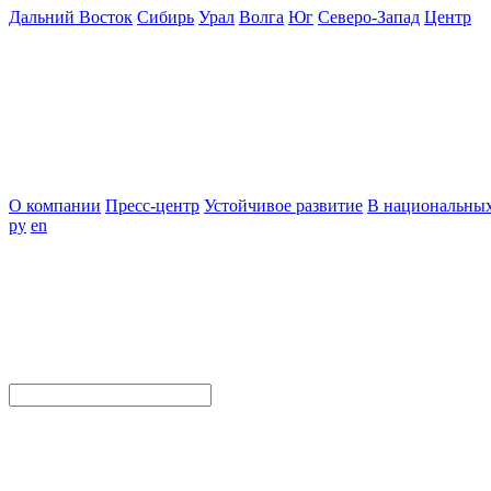
Дальний Восток
Сибирь
Урал
Волга
Юг
Северо-Запад
Центр
О компании
Пресс-центр
Устойчивое развитие
В национальных
ру
en