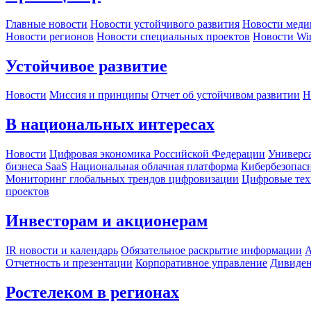
Главные новости
Новости устойчивого развития
Новости меди
Новости регионов
Новости специальных проектов
Новости Wi
Устойчивое развитие
Новости
Миссия и принципы
Отчет об устойчивом развитии
Н
В национальных интересах
Новости
Цифровая экономика Российской Федерации
Универса
бизнеса SaaS
Национальная облачная платформа
Кибербезопас
Мониторинг глобальных трендов цифровизации
Цифровые тех
проектов
Инвесторам и акционерам
IR новости и календарь
Обязательное раскрытие информации
А
Отчетность и презентации
Корпоративное управление
Дивиде
Ростелеком в регионах