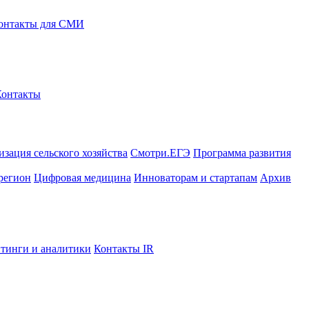
онтакты для СМИ
Контакты
зация сельского хозяйства
Смотри.ЕГЭ
Программа развития
регион
Цифровая медицина
Инноваторам и стартапам
Архив
тинги и аналитики
Контакты IR