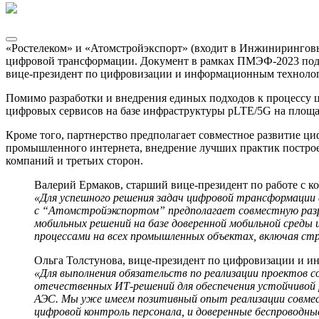
«Ростелеком» и «Атомстройэкспорт» (входит в Инжиниринговы
цифровой трансформации. Документ в рамках ПМЭФ-2023 подп
вице-президент по цифровизации и информационным технолог
Помимо разработки и внедрения единых подходов к процессу 
цифровых сервисов на базе инфраструктуры pLTE/5G на площа
Кроме того, партнерство предполагает совместное развитие ц
промышленного интернета, внедрение лучших практик построен
компаний и третьих сторон.
Валерий Ермаков, старший вице-президент по работе с 
«Для успешного решения задач цифровой трансформаци
с “Атомстройэкспортом” предполагает совместную разраб
мобильных решений на базе доверенной мобильной среды
процессами на всех промышленных объектах, включая ст
Ольга Толстунова, вице-президент по цифровизации и 
«Для выполнения обязательств по реализации проектов 
отечественных ИТ-решений для обеспечения устойчивой 
АЭС. Мы уже имеем позитивный опыт реализации совмес
цифровой контроль персонала, и доверенные беспроводные