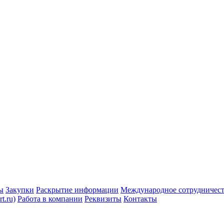
ы
Закупки
Раскрытие информации
Международное сотрудничес
t.ru)
Работа в компании
Реквизиты
Контакты