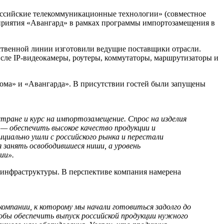
оссийские телекоммуникационные технологии» (совместное
риятия «Авангард» в рамках программы импортозамещения в
ственной линии изготовили ведущие поставщики отрасли.
исле IP-видеокамеры, роутеры, коммутаторы, маршрутизаторы и
кома» и «Авангарда». В присутствии гостей были запущены
тране и курс на импортозамещение. Спрос на изделия
с — обеспечить высокое качество продукции и
циально ушли с российского рынка и перестали
 занять освободившиеся ниши, а уровень
ии».
 инфраструктуры. В перспективе компания намерена
омпании, к которому мы начали готовиться задолго до
обы обеспечить выпуск российской продукции нужного