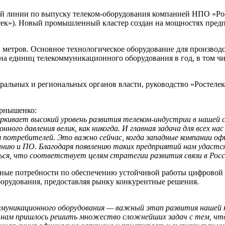
ной линии по выпуску телеком-оборудования компанией НПО «Р
к»). Новый промышленный кластер создан на мощностях предп
х метров. Основное технологическое оборудование для производ
она единиц телекоммуникационного оборудования в год, в том ч
ральных и региональных органов власти, руководство «Ростеле
ернышенко:
кивает высокий уровень развития телеком-индустрии в нашей с
ного давления велик, как никогда. И главная задача для всех на
я потребителей. Это важно сейчас, когда западные компании офи
нию и ПО. Благодаря появлению таких предприятий нам удастся
я, что соответствует целям стратегии развития связи в Росс
нные потребности по обеспечению устойчивой работы цифровой
орудования, предоставляя рынку конкурентные решения.
ммуникационного оборудования — важный этап развития нашей к
о нам пришлось решить множество сложнейших задач с тем, чт