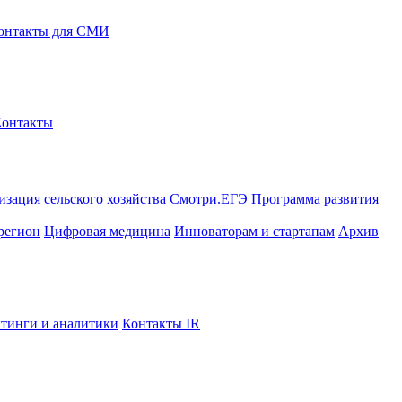
онтакты для СМИ
Контакты
зация сельского хозяйства
Смотри.ЕГЭ
Программа развития
регион
Цифровая медицина
Инноваторам и стартапам
Архив
тинги и аналитики
Контакты IR