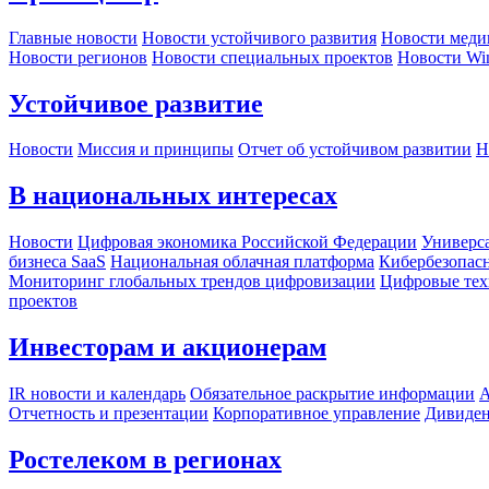
Главные новости
Новости устойчивого развития
Новости меди
Новости регионов
Новости специальных проектов
Новости Wi
Устойчивое развитие
Новости
Миссия и принципы
Отчет об устойчивом развитии
Н
В национальных интересах
Новости
Цифровая экономика Российской Федерации
Универса
бизнеса SaaS
Национальная облачная платформа
Кибербезопас
Мониторинг глобальных трендов цифровизации
Цифровые тех
проектов
Инвесторам и акционерам
IR новости и календарь
Обязательное раскрытие информации
А
Отчетность и презентации
Корпоративное управление
Дивиде
Ростелеком в регионах