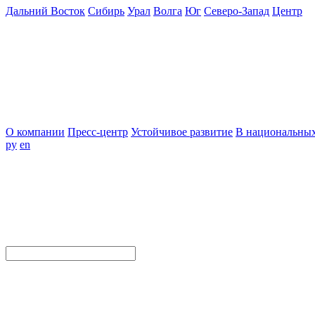
Дальний Восток
Сибирь
Урал
Волга
Юг
Северо-Запад
Центр
О компании
Пресс-центр
Устойчивое развитие
В национальных
ру
en