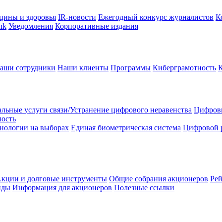
цины и здоровья
IR-новости
Ежегодный конкурс журналистов
К
nk
Уведомления
Корпоративные издания
аши сотрудники
Наши клиенты
Программы
Киберграмотность
льные услуги связи/Устранение цифрового неравенства
Цифрови
ность
нологии на выборах
Единая биометрическая система
Цифровой 
кции и долговые инструменты
Общие собрания акционеров
Рей
нды
Информация для акционеров
Полезные ссылки