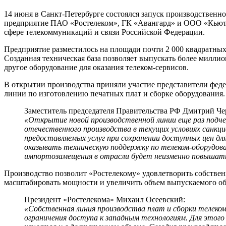
14 июня в Санкт-Петербурге состоялся запуск производствен
предприятие ПАО «Ростелеком», ГК «Авангард» и ООО «Кьюте
сфере телекоммуникаций и связи Российской Федерации.
Предприятие разместилось на площади почти 2 000 квадратны
Созданная техническая база позволяет выпускать более милли
другое оборудование для оказания телеком-сервисов.
В открытии производства приняли участие представители феде
линии по изготовлению печатных плат и сборке оборудования.
Заместитель председателя Правительства РФ Дмитрий Ч
«Открытие новой производственной линии еще раз подчер
отечественного производства в текущих условиях санкцион
предоставляемых услуг при сохранении доступных цен дл
оказывать техническую поддержку по телеком-оборудова
импортозамещения в отрасли будет неизменно повышатьс
Производство позволит «Ростелекому» удовлетворить собстве
масштабировать мощности и увеличить объем выпускаемого об
Президент «Ростелекома» Михаил Осеевский:
«Собственная линия производства плат и сборки телеко
ограничения доступа к западным технологиям. Для этог