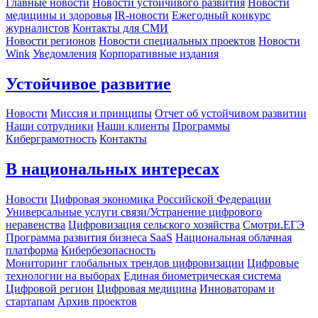
Главные новости
Новости устойчивого развития
Новости
медицины и здоровья
IR-новости
Ежегодный конкурс
журналистов
Контакты для СМИ
Новости регионов
Новости специальных проектов
Новости
Wink
Уведомления
Корпоративные издания
Устойчивое развитие
Новости
Миссия и принципы
Отчет об устойчивом развитии
Наши сотрудники
Наши клиенты
Программы
Киберграмотность
Контакты
В национальных интересах
Новости
Цифровая экономика Российской Федерации
Универсальные услуги связи/Устранение цифрового
неравенства
Цифровизация сельского хозяйства
Смотри.ЕГЭ
Программа развития бизнеса SaaS
Национальная облачная
платформа
Кибербезопасность
Мониторинг глобальных трендов цифровизации
Цифровые
технологии на выборах
Единая биометрическая система
Цифровой регион
Цифровая медицина
Инноваторам и
стартапам
Архив проектов