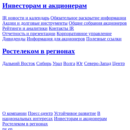
Инвесторам и акционерам
IR новости и календарь
Обязательное раскрытие информации
Акции и долговые инструменты
Общие собрания акционеров
Рейтинги и аналитики
Контакты IR
Отчетность и презентации
Корпоративное управление
Дивиденды
Информация для акционеров
Полезные ссылки
Ростелеком в регионах
Дальний Восток
Сибирь
Урал
Волга
Юг
Северо-Запад
Центр
О компании
Пресс-центр
Устойчивое развитие
В
национальных интересах
Инвесторам и акционерам
Ростелеком в регионах
ру
en