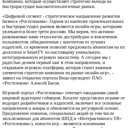
Компании, который осуществляет стратегию выхода на
быстрорастущие высокотехнологичные рынки.
«Цифровой сегмент - стратегическое направление развития
бизнеса «Ростелекома». Одним из наиболее привлекательных
и быстрорастущих рынков являются онлайн-игры, которыми
увлекаются более трети россиян. Мы верим, что активно
развиваемые нами технологии дистрибуции и вовлечения
пользователя, объединенные с контентом от лучших
издателей, со временем позволят предложить абонентам на их
десктопах и SmartTV по-настоящему уникальную,
интегрированную игровую экосистему. А сегодня мы с
радостью делаем первый шаг в этом направлении, и
открываем игровую платформу, которая станет важным
элементом стратегии компании на рынке онлайн-игр», -
заявил на открытии портала Вице-президент ПАО
«Ростелеком» Алексей Басов.
Игровой портал «Ростелекома» отвечает ожиданиям самой
широкой аудитории геймеров. Каталог представлен играми от
ведущих разработчиков и издателей, включает все основные
направления и жанры и обновляется на регулярной основе.
Предложение новинок, специальных акций (в том числе
эксклюзивных для абонентов ШПД и «Интерактивного ТВ»
«Ростелекома»), новости игр – являются основными