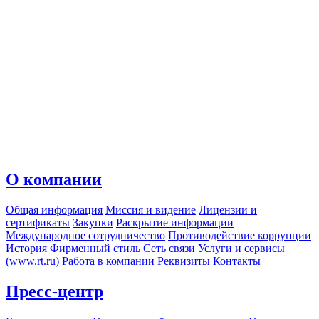
О компании
Общая информация
Миссия и видение
Лицензии и
сертификаты
Закупки
Раскрытие информации
Международное сотрудничество
Противодействие коррупции
История
Фирменный стиль
Сеть связи
Услуги и сервисы
(www.rt.ru)
Работа в компании
Реквизиты
Контакты
Пресс-центр