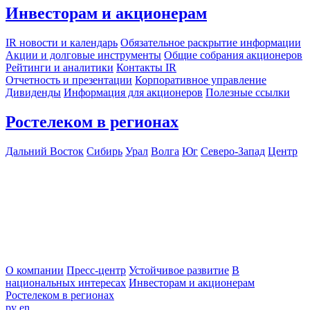
Инвесторам и акционерам
IR новости и календарь
Обязательное раскрытие информации
Акции и долговые инструменты
Общие собрания акционеров
Рейтинги и аналитики
Контакты IR
Отчетность и презентации
Корпоративное управление
Дивиденды
Информация для акционеров
Полезные ссылки
Ростелеком в регионах
Дальний Восток
Сибирь
Урал
Волга
Юг
Северо-Запад
Центр
О компании
Пресс-центр
Устойчивое развитие
В
национальных интересах
Инвесторам и акционерам
Ростелеком в регионах
ру
en