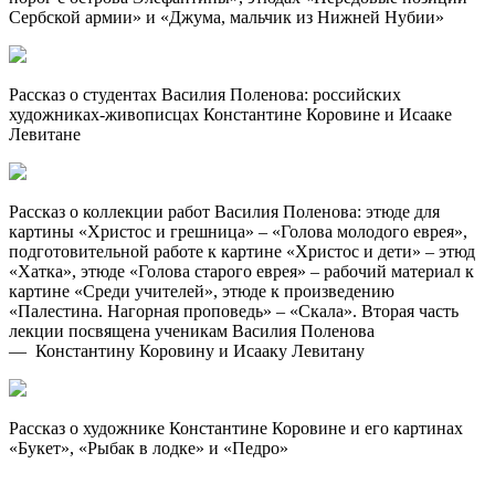
Сербской армии» и «Джума, мальчик из Нижней Нубии»
Рассказ о студентах Василия Поленова: российских
художниках-живописцах Константине Коровине и Исааке
Левитане
Рассказ о коллекции работ Василия Поленова: этюде для
картины «Христос и грешница» – «Голова молодого еврея»,
подготовительной работе к картине «Христос и дети» – этюд
«Хатка», этюде «Голова старого еврея» – рабочий материал к
картине «Среди учителей», этюде к произведению
«Палестина. Нагорная проповедь» – «Скала». Вторая часть
лекции посвящена ученикам Василия Поленова
— Константину Коровину и Исааку Левитану
Рассказ о художнике Константине Коровине и его картинах
«Букет», «Рыбак в лодке» и «Педро»