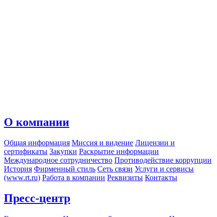
О компании
Общая информация
Миссия и видение
Лицензии и
сертификаты
Закупки
Раскрытие информации
Международное сотрудничество
Противодействие коррупции
История
Фирменный стиль
Сеть связи
Услуги и сервисы
(www.rt.ru)
Работа в компании
Реквизиты
Контакты
Пресс-центр