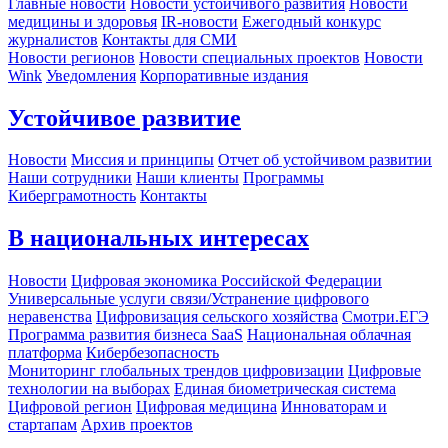
Главные новости
Новости устойчивого развития
Новости
медицины и здоровья
IR-новости
Ежегодный конкурс
журналистов
Контакты для СМИ
Новости регионов
Новости специальных проектов
Новости
Wink
Уведомления
Корпоративные издания
Устойчивое развитие
Новости
Миссия и принципы
Отчет об устойчивом развитии
Наши сотрудники
Наши клиенты
Программы
Киберграмотность
Контакты
В национальных интересах
Новости
Цифровая экономика Российской Федерации
Универсальные услуги связи/Устранение цифрового
неравенства
Цифровизация сельского хозяйства
Смотри.ЕГЭ
Программа развития бизнеса SaaS
Национальная облачная
платформа
Кибербезопасность
Мониторинг глобальных трендов цифровизации
Цифровые
технологии на выборах
Единая биометрическая система
Цифровой регион
Цифровая медицина
Инноваторам и
стартапам
Архив проектов