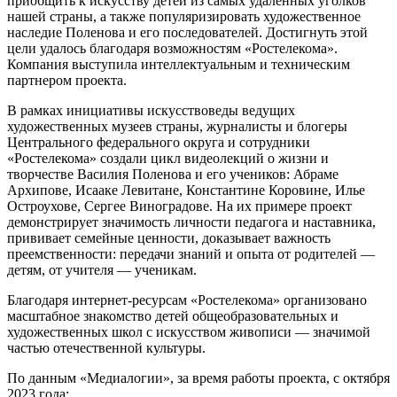
приобщить к искусству детей из самых удаленных уголков
нашей страны, а также популяризировать художественное
наследие Поленова и его последователей. Достигнуть этой
цели удалось благодаря возможностям «Ростелекома».
Компания выступила интеллектуальным и техническим
партнером проекта.
В рамках инициативы искусствоведы ведущих
художественных музеев страны, журналисты и блогеры
Центрального федерального округа и сотрудники
«Ростелекома» создали цикл видеолекций о жизни и
творчестве Василия Поленова и его учеников: Абраме
Архипове, Исааке Левитане, Константине Коровине, Илье
Остроухове, Сергее Виноградове. На их примере проект
демонстрирует значимость личности педагога и наставника,
прививает семейные ценности, доказывает важность
преемственности: передачи знаний и опыта от родителей —
детям, от учителя — ученикам.
Благодаря интернет-ресурсам «Ростелекома» организовано
масштабное знакомство детей общеобразовательных и
художественных школ с искусством живописи — значимой
частью отечественной культуры.
По данным «Медиалогии», за время работы проекта, с октября
2023 года: