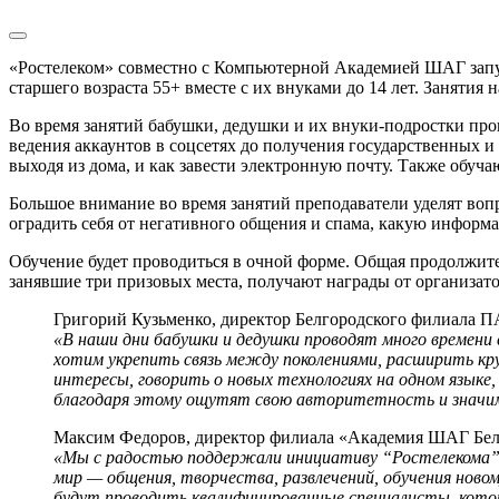
«Ростелеком» совместно с Компьютерной Академией ШАГ запус
старшего возраста 55+ вместе с их внуками до 14 лет. Занятия
Во время занятий бабушки, дедушки и их внуки-подростки про
ведения аккаунтов в соцсетях до получения государственных и
выходя из дома, и как завести электронную почту. Также обуча
Большое внимание во время занятий преподаватели уделят воп
оградить себя от негативного общения и спама, какую информ
Обучение будет проводиться в очной форме. Общая продолжите
занявшие три призовых места, получают награды от организато
Григорий Кузьменко, директор Белгородского филиала П
«В наши дни бабушки и дедушки проводят много времени 
хотим укрепить связь между поколениями, расширить кр
интересы, говорить о новых технологиях на одном языке
благодаря этому ощутят свою авторитетность и значим
Максим Федоров, директор филиала «Академия ШАГ Бел
«Мы с радостью поддержали инициативу “Ростелекома” 
мир — общения, творчества, развлечений, обучения новом
будут проводить квалифицированные специалисты, кот