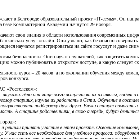
кает в Белгороде образовательный проект «IT-семья». Он напр
 на базе Компьютерной Академии начнутся 29 ноября.
качают свои знания в области использования современных цифро
 банковских услуг онлайн. Они узнают, как безопасно совершать
ющиеся научатся регистрироваться на сайте госуслуг и даже сни
росам безопасности. Они научат слушателей, как защитить ком
ацию можно публиковать в открытом доступе, а какую следует ск
льность курса – 20 часов, а по окончании обучения между кома
ров конкурса.
АО «Ростелеком»:
с внуками. Это они чаще всего встречают их из школы, водят в
угозор старших, научив их работать в Сети. Обучение в соста
, почувствовать поддержку друг друга. Внуки станут помогать 
ость. А старшие родственники, в свою очередь, будут делит
город»:
и решили принять участие в этом проекте. Освоение компьют
у. У нас есть все необходимое для учебного процесса: оборудов
орые уже много лет преподают информационные технологии. М