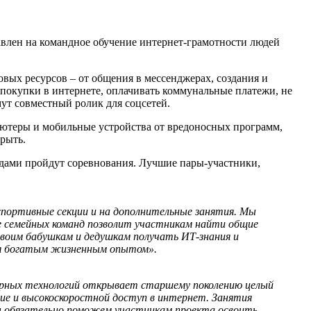
авлен на командное обучение интернет-грамотности людей
вых ресурсов – от общения в мессенджерах, создания и
 покупки в интернете, оплачивать коммунальные платежи, не
мут совместный ролик для соцсетей.
пьютеры и мобильные устройства от вредоносных программ,
рыть.
ндами пройдут соревнования. Лучшие пары-участники,
 спортивные секции и на дополнительные занятия. Мы
ве семейных команд позволит участникам найти общие
своим бабушкам и дедушкам получать ИТ-знания и
ься богатым жизненным опытом».
ерных технологий открывает старшему поколению целый
ание и высокоскоростной доступ в интернет. Занятия
ы обязательно поможем участникам проекта освоить