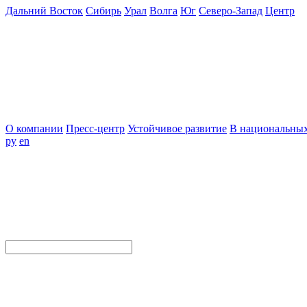
Дальний Восток
Сибирь
Урал
Волга
Юг
Северо-Запад
Центр
О компании
Пресс-центр
Устойчивое развитие
В национальных
ру
en