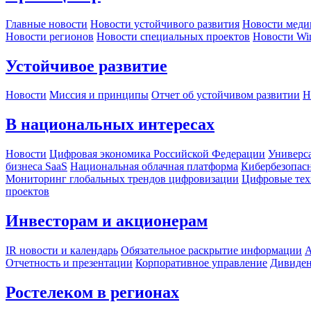
Главные новости
Новости устойчивого развития
Новости меди
Новости регионов
Новости специальных проектов
Новости Wi
Устойчивое развитие
Новости
Миссия и принципы
Отчет об устойчивом развитии
Н
В национальных интересах
Новости
Цифровая экономика Российской Федерации
Универса
бизнеса SaaS
Национальная облачная платформа
Кибербезопас
Мониторинг глобальных трендов цифровизации
Цифровые тех
проектов
Инвесторам и акционерам
IR новости и календарь
Обязательное раскрытие информации
А
Отчетность и презентации
Корпоративное управление
Дивиде
Ростелеком в регионах