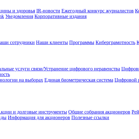
цины и здоровья
IR-новости
Ежегодный конкурс журналистов
К
nk
Уведомления
Корпоративные издания
аши сотрудники
Наши клиенты
Программы
Киберграмотность
льные услуги связи/Устранение цифрового неравенства
Цифрови
ность
нологии на выборах
Единая биометрическая система
Цифровой 
кции и долговые инструменты
Общие собрания акционеров
Рей
нды
Информация для акционеров
Полезные ссылки