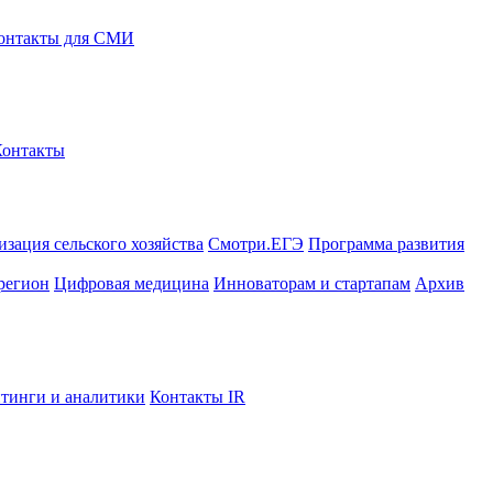
онтакты для СМИ
Контакты
зация сельского хозяйства
Смотри.ЕГЭ
Программа развития
регион
Цифровая медицина
Инноваторам и стартапам
Архив
тинги и аналитики
Контакты IR