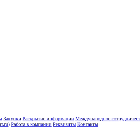
ы
Закупки
Раскрытие информации
Международное сотрудничес
t.ru)
Работа в компании
Реквизиты
Контакты