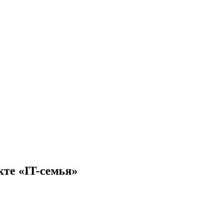
кте «IT-семья»