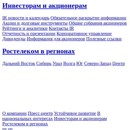
Инвесторам и акционерам
IR новости и календарь
Обязательное раскрытие информации
Акции и долговые инструменты
Общие собрания акционеров
Рейтинги и аналитики
Контакты IR
Отчетность и презентации
Корпоративное управление
Дивиденды
Информация для акционеров
Полезные ссылки
Ростелеком в регионах
Дальний Восток
Сибирь
Урал
Волга
Юг
Северо-Запад
Центр
О компании
Пресс-центр
Устойчивое развитие
В
национальных интересах
Инвесторам и акционерам
Ростелеком в регионах
ру
en