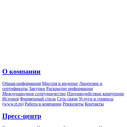
О компании
Общая информация
Миссия и видение
Лицензии и
сертификаты
Закупки
Раскрытие информации
Международное сотрудничество
Противодействие коррупции
История
Фирменный стиль
Сеть связи
Услуги и сервисы
(www.rt.ru)
Работа в компании
Реквизиты
Контакты
Пресс-центр