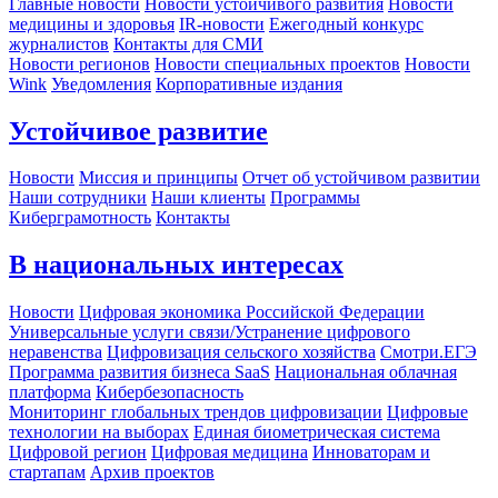
Главные новости
Новости устойчивого развития
Новости
медицины и здоровья
IR-новости
Ежегодный конкурс
журналистов
Контакты для СМИ
Новости регионов
Новости специальных проектов
Новости
Wink
Уведомления
Корпоративные издания
Устойчивое развитие
Новости
Миссия и принципы
Отчет об устойчивом развитии
Наши сотрудники
Наши клиенты
Программы
Киберграмотность
Контакты
В национальных интересах
Новости
Цифровая экономика Российской Федерации
Универсальные услуги связи/Устранение цифрового
неравенства
Цифровизация сельского хозяйства
Смотри.ЕГЭ
Программа развития бизнеса SaaS
Национальная облачная
платформа
Кибербезопасность
Мониторинг глобальных трендов цифровизации
Цифровые
технологии на выборах
Единая биометрическая система
Цифровой регион
Цифровая медицина
Инноваторам и
стартапам
Архив проектов