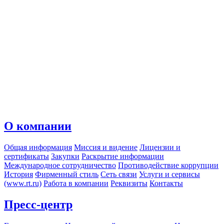
О компании
Общая информация
Миссия и видение
Лицензии и
сертификаты
Закупки
Раскрытие информации
Международное сотрудничество
Противодействие коррупции
История
Фирменный стиль
Сеть связи
Услуги и сервисы
(www.rt.ru)
Работа в компании
Реквизиты
Контакты
Пресс-центр