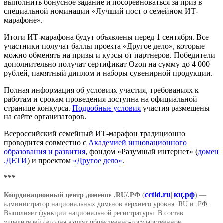
выполнить бонусное задание и посоревноваться за приз в
специальной номинации «Лучший пост о семейном ИТ-
марафоне».
Итоги ИТ-марафона будут объявлены перед 1 сентября. Все
участники получат баллы проекта «Другое дело», которые
можно обменять на призы и курсы от партнеров. Победители
дополнительно получат сертификат Ozon на сумму до 4 000
рублей, памятный диплом и наборы сувенирной продукции.
Полная информация об условиях участия, требованиях к
работам и срокам проведения доступна на официальной
странице конкурса.
Подробные условия
участия размещены
на сайте организаторов.
Всероссийский семейный ИТ-марафон традиционно
проводится совместно с
Академией инновационного
образования и развития
, фондом «Разумный интернет» (
домен
.ДЕТИ
) и проектом
«Другое дело»
.
***
cctld.ru
кц.рф
Координационный центр доменов .RU/.РФ
(
||
) —
администратор национальных доменов верхнего уровня .RU и .РФ.
Выполняет функции национальной регистратуры. В состав
учредителей сегодня входят общественно-государственное