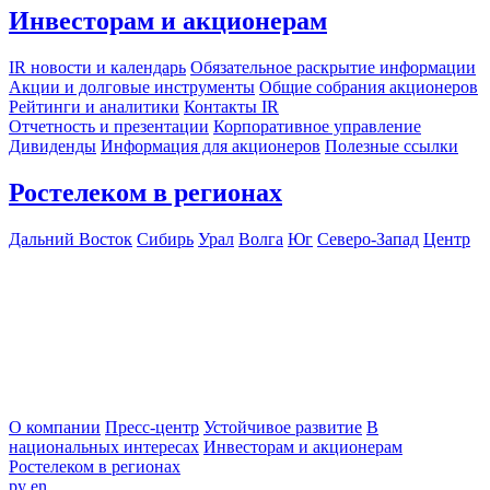
Инвесторам и акционерам
IR новости и календарь
Обязательное раскрытие информации
Акции и долговые инструменты
Общие собрания акционеров
Рейтинги и аналитики
Контакты IR
Отчетность и презентации
Корпоративное управление
Дивиденды
Информация для акционеров
Полезные ссылки
Ростелеком в регионах
Дальний Восток
Сибирь
Урал
Волга
Юг
Северо-Запад
Центр
О компании
Пресс-центр
Устойчивое развитие
В
национальных интересах
Инвесторам и акционерам
Ростелеком в регионах
ру
en