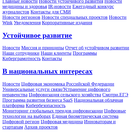
Главные новости
Новости устойчивого развития
Новости
медицины и здоровья
IR-новости
Ежегодный конкурс
журналистов
Контакты для СМИ
Новости регионов
Новости специальных проектов
Новости
Wink
Уведомления
Корпоративные издания
Устойчивое развитие
Новости
Миссия и принципы
Отчет об устойчивом развитии
Наши сотрудники
Наши клиенты
Программы
Киберграмотность
Контакты
В национальных интересах
Новости
Цифровая экономика Российской Федерации
Универсальные услуги связи/Устранение цифрового
неравенства
Цифровизация сельского хозяйства
Смотри.ЕГЭ
Программа развития бизнеса SaaS
Национальная облачная
платформа
Кибербезопасность
Мониторинг глобальных трендов цифровизации
Цифровые
технологии на выборах
Единая биометрическая система
Цифровой регион
Цифровая медицина
Инноваторам и
стартапам
Архив проектов