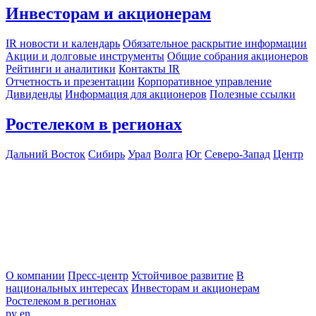
Инвесторам и акционерам
IR новости и календарь
Обязательное раскрытие информации
Акции и долговые инструменты
Общие собрания акционеров
Рейтинги и аналитики
Контакты IR
Отчетность и презентации
Корпоративное управление
Дивиденды
Информация для акционеров
Полезные ссылки
Ростелеком в регионах
Дальний Восток
Сибирь
Урал
Волга
Юг
Северо-Запад
Центр
О компании
Пресс-центр
Устойчивое развитие
В
национальных интересах
Инвесторам и акционерам
Ростелеком в регионах
ру
en