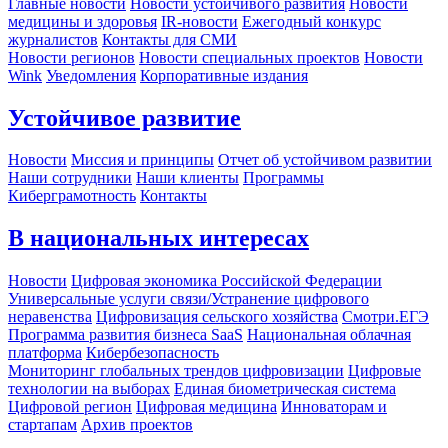
Главные новости
Новости устойчивого развития
Новости
медицины и здоровья
IR-новости
Ежегодный конкурс
журналистов
Контакты для СМИ
Новости регионов
Новости специальных проектов
Новости
Wink
Уведомления
Корпоративные издания
Устойчивое развитие
Новости
Миссия и принципы
Отчет об устойчивом развитии
Наши сотрудники
Наши клиенты
Программы
Киберграмотность
Контакты
В национальных интересах
Новости
Цифровая экономика Российской Федерации
Универсальные услуги связи/Устранение цифрового
неравенства
Цифровизация сельского хозяйства
Смотри.ЕГЭ
Программа развития бизнеса SaaS
Национальная облачная
платформа
Кибербезопасность
Мониторинг глобальных трендов цифровизации
Цифровые
технологии на выборах
Единая биометрическая система
Цифровой регион
Цифровая медицина
Инноваторам и
стартапам
Архив проектов