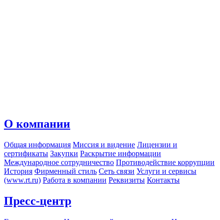
О компании
Общая информация
Миссия и видение
Лицензии и
сертификаты
Закупки
Раскрытие информации
Международное сотрудничество
Противодействие коррупции
История
Фирменный стиль
Сеть связи
Услуги и сервисы
(www.rt.ru)
Работа в компании
Реквизиты
Контакты
Пресс-центр