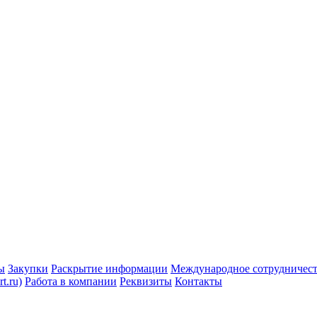
ы
Закупки
Раскрытие информации
Международное сотрудничес
t.ru)
Работа в компании
Реквизиты
Контакты