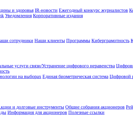
цины и здоровья
IR-новости
Ежегодный конкурс журналистов
К
nk
Уведомления
Корпоративные издания
аши сотрудники
Наши клиенты
Программы
Киберграмотность
льные услуги связи/Устранение цифрового неравенства
Цифрови
ность
нологии на выборах
Единая биометрическая система
Цифровой 
кции и долговые инструменты
Общие собрания акционеров
Рей
нды
Информация для акционеров
Полезные ссылки