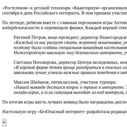
«Ростелеком» и детский технопарк «Кванториум» организовал
сентября в день Российского интернета. В нем приняли участие 
По легенде, ребятам вместе с главным персонажем игры Антив
кибербезопасности и перемещали фишки. Каждый верный отве
Евгений Петров, вице-президент, директор Нижегородс
«Каждый из нас рискует стать жертвой мошенников, ут
поэтому была создана специальная командная настольная
Нижегородскую школьную лигу безопасного интернета, 
Светлана Непокорова, директор Центра молодежных, ин
«В игровой форме детям проще разобраться в опасных с
школьники лучше усвоили важные правила поведения в ин
Максим Шибанов, пятиклассник, участник турнира:
«Нашей команде достался вопрос о травле в интернете. Т
онлайн-играх, а если ситуация выходит из-под контроля,
По итогам игры шесть лучших команд были награждены диплом
Настольную игру «БезОпасный интернет» разработала редакци