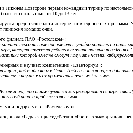
и в Нижнем Новгороде первый командный турнир по настольной
более ста школьников от 10 до 13 лет.
ирусом предстояло спасти интернет от вредоносных программ. У
т приносил команде очки.
кого филиала ПАО «Ростелеком»:
ратить персональные данные или случайно попасть на опасны
 игра, которая поможет ребятам освоить правила поведения в С
участники которой вместе смогут получать навыки киберграмо
женерных и научных компетенций «Кванториум»:
итуациях, поджидающих в Сети. Педагоги технопарка добавили 
тернете и научились их применять в реальной жизни».
еперь знаю, что такое буллинг и как реагировать на агрессию.
 сразу сообщить о проблеме взрослым».
ами и подарками от «Ростелекома».
я журнала «Радуга» при содействии «Ростелекома» для повышен