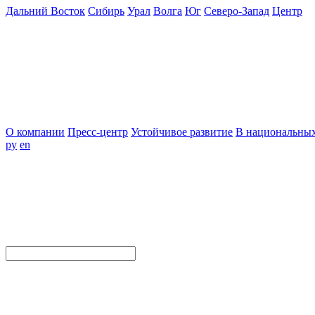
Дальний Восток
Сибирь
Урал
Волга
Юг
Северо-Запад
Центр
О компании
Пресс-центр
Устойчивое развитие
В национальных
ру
en