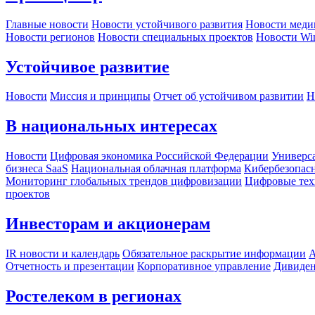
Главные новости
Новости устойчивого развития
Новости меди
Новости регионов
Новости специальных проектов
Новости Wi
Устойчивое развитие
Новости
Миссия и принципы
Отчет об устойчивом развитии
Н
В национальных интересах
Новости
Цифровая экономика Российской Федерации
Универса
бизнеса SaaS
Национальная облачная платформа
Кибербезопас
Мониторинг глобальных трендов цифровизации
Цифровые тех
проектов
Инвесторам и акционерам
IR новости и календарь
Обязательное раскрытие информации
А
Отчетность и презентации
Корпоративное управление
Дивиде
Ростелеком в регионах