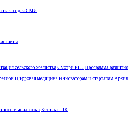
онтакты для СМИ
Контакты
зация сельского хозяйства
Смотри.ЕГЭ
Программа развития
регион
Цифровая медицина
Инноваторам и стартапам
Архив
тинги и аналитики
Контакты IR