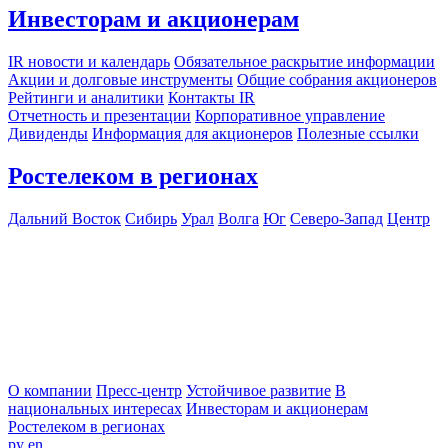
Инвесторам и акционерам
IR новости и календарь
Обязательное раскрытие информации
Акции и долговые инструменты
Общие собрания акционеров
Рейтинги и аналитики
Контакты IR
Отчетность и презентации
Корпоративное управление
Дивиденды
Информация для акционеров
Полезные ссылки
Ростелеком в регионах
Дальний Восток
Сибирь
Урал
Волга
Юг
Северо-Запад
Центр
О компании
Пресс-центр
Устойчивое развитие
В
национальных интересах
Инвесторам и акционерам
Ростелеком в регионах
ру
en