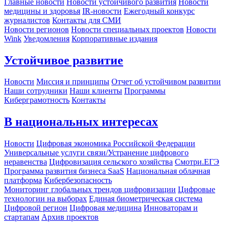
Главные новости
Новости устойчивого развития
Новости
медицины и здоровья
IR-новости
Ежегодный конкурс
журналистов
Контакты для СМИ
Новости регионов
Новости специальных проектов
Новости
Wink
Уведомления
Корпоративные издания
Устойчивое развитие
Новости
Миссия и принципы
Отчет об устойчивом развитии
Наши сотрудники
Наши клиенты
Программы
Киберграмотность
Контакты
В национальных интересах
Новости
Цифровая экономика Российской Федерации
Универсальные услуги связи/Устранение цифрового
неравенства
Цифровизация сельского хозяйства
Смотри.ЕГЭ
Программа развития бизнеса SaaS
Национальная облачная
платформа
Кибербезопасность
Мониторинг глобальных трендов цифровизации
Цифровые
технологии на выборах
Единая биометрическая система
Цифровой регион
Цифровая медицина
Инноваторам и
стартапам
Архив проектов