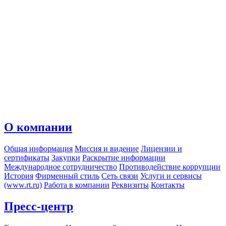
О компании
Общая информация
Миссия и видение
Лицензии и
сертификаты
Закупки
Раскрытие информации
Международное сотрудничество
Противодействие коррупции
История
Фирменный стиль
Сеть связи
Услуги и сервисы
(www.rt.ru)
Работа в компании
Реквизиты
Контакты
Пресс-центр