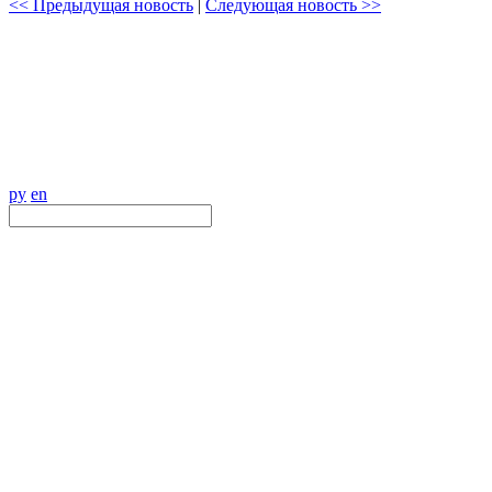
<< Предыдущая новость
|
Следующая новость >>
ру
en