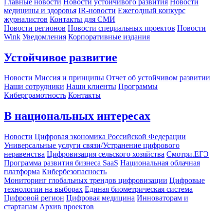
Главные новости
Новости устойчивого развития
Новости
медицины и здоровья
IR-новости
Ежегодный конкурс
журналистов
Контакты для СМИ
Новости регионов
Новости специальных проектов
Новости
Wink
Уведомления
Корпоративные издания
Устойчивое развитие
Новости
Миссия и принципы
Отчет об устойчивом развитии
Наши сотрудники
Наши клиенты
Программы
Киберграмотность
Контакты
В национальных интересах
Новости
Цифровая экономика Российской Федерации
Универсальные услуги связи/Устранение цифрового
неравенства
Цифровизация сельского хозяйства
Смотри.ЕГЭ
Программа развития бизнеса SaaS
Национальная облачная
платформа
Кибербезопасность
Мониторинг глобальных трендов цифровизации
Цифровые
технологии на выборах
Единая биометрическая система
Цифровой регион
Цифровая медицина
Инноваторам и
стартапам
Архив проектов