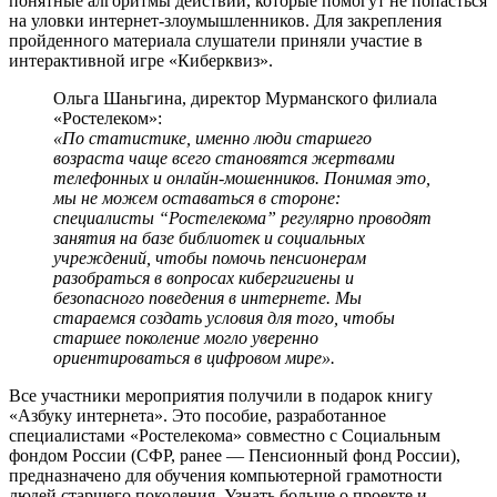
понятные алгоритмы действий, которые помогут не попасться
на уловки интернет-злоумышленников. Для закрепления
пройденного материала слушатели приняли участие в
интерактивной игре «Киберквиз».
Ольга Шаньгина, директор Мурманского филиала
«Ростелеком»:
«По статистике, именно люди старшего
возраста чаще всего становятся жертвами
телефонных и онлайн-мошенников. Понимая это,
мы не можем оставаться в стороне:
специалисты “Ростелекома” регулярно проводят
занятия на базе библиотек и социальных
учреждений, чтобы помочь пенсионерам
разобраться в вопросах кибергигиены и
безопасного поведения в интернете. Мы
стараемся создать условия для того, чтобы
старшее поколение могло уверенно
ориентироваться в цифровом мире».
Все участники мероприятия получили в подарок книгу
«Азбуку интернета». Это пособие, разработанное
специалистами «Ростелекома» совместно с Социальным
фондом России (СФР, ранее — Пенсионный фонд России),
предназначено для обучения компьютерной грамотности
людей старшего поколения. Узнать больше о проекте и