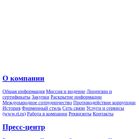
О компании
Общая информация
Миссия и видение
Лицензии и
сертификаты
Закупки
Раскрытие информации
Международное сотрудничество
Противодействие коррупции
История
Фирменный стиль
Сеть связи
Услуги и сервисы
(www.rt.ru)
Работа в компании
Реквизиты
Контакты
Пресс-центр