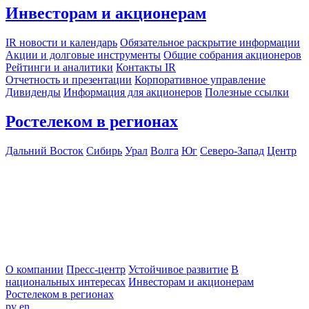
Инвесторам и акционерам
IR новости и календарь
Обязательное раскрытие информации
Акции и долговые инструменты
Общие собрания акционеров
Рейтинги и аналитики
Контакты IR
Отчетность и презентации
Корпоративное управление
Дивиденды
Информация для акционеров
Полезные ссылки
Ростелеком в регионах
Дальний Восток
Сибирь
Урал
Волга
Юг
Северо-Запад
Центр
О компании
Пресс-центр
Устойчивое развитие
В
национальных интересах
Инвесторам и акционерам
Ростелеком в регионах
ру
en