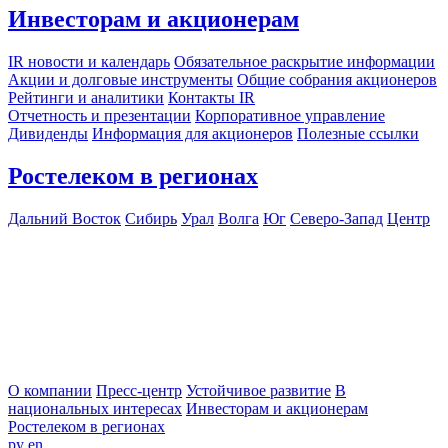
Инвесторам и акционерам
IR новости и календарь
Обязательное раскрытие информации
Акции и долговые инструменты
Общие собрания акционеров
Рейтинги и аналитики
Контакты IR
Отчетность и презентации
Корпоративное управление
Дивиденды
Информация для акционеров
Полезные ссылки
Ростелеком в регионах
Дальний Восток
Сибирь
Урал
Волга
Юг
Северо-Запад
Центр
О компании
Пресс-центр
Устойчивое развитие
В
национальных интересах
Инвесторам и акционерам
Ростелеком в регионах
ру
en