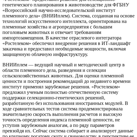
генетического планирования в животноводстве для ФГБНУ
«Всероссийский научно-исследовательский институт
племенного дела» (ВНИИплем). Система, созданная на основе
технологий искусственного интеллекта, ориентирована на
племенные хозяйства и агропредприятия с большим
поголовьем животных и отвечает требованиям
импортозамещения. В качестве отраслевого интегратора
«Ростелеком» обеспечил внедрение решения в ИТ-ландшафт
заказчика и предоставил необходимые мощности, включая
защищенную облачную инфраструктуру.
ВНИИплем — ведущий научный и методический центр в
области племенного дела, разведения и селекции
сельскохозяйственных животных. Для оценки племенной
ценности и построения рекомендаций до недавнего времени
институт применял зарубежные решения. «Ростелеком»
предложил ученым полностью отечественную систему
поддержки селекционно-генетических решений,
разработанную без использования иностранных модулей. В
ходе сравнительных тестов система продемонстрировала
значительную скорость выполнения расчетов и высокую
точность определения индекса племенной ценности, не
уступив зарубежным аналогам, а по ряду параметров
превзойдя их. Сейчас система собирает и анализирует данные
по крупному рогатому скоту и свиноводству, в перспективе ее