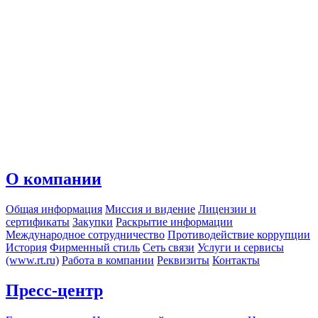
О компании
Общая информация
Миссия и видение
Лицензии и
сертификаты
Закупки
Раскрытие информации
Международное сотрудничество
Противодействие коррупции
История
Фирменный стиль
Сеть связи
Услуги и сервисы
(www.rt.ru)
Работа в компании
Реквизиты
Контакты
Пресс-центр