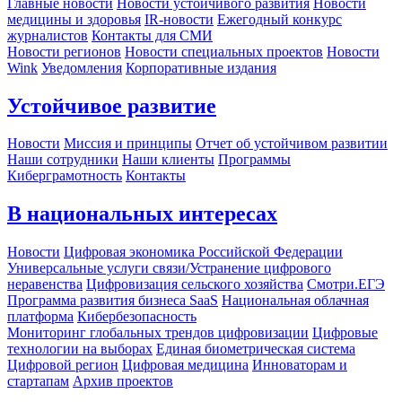
Главные новости
Новости устойчивого развития
Новости
медицины и здоровья
IR-новости
Ежегодный конкурс
журналистов
Контакты для СМИ
Новости регионов
Новости специальных проектов
Новости
Wink
Уведомления
Корпоративные издания
Устойчивое развитие
Новости
Миссия и принципы
Отчет об устойчивом развитии
Наши сотрудники
Наши клиенты
Программы
Киберграмотность
Контакты
В национальных интересах
Новости
Цифровая экономика Российской Федерации
Универсальные услуги связи/Устранение цифрового
неравенства
Цифровизация сельского хозяйства
Смотри.ЕГЭ
Программа развития бизнеса SaaS
Национальная облачная
платформа
Кибербезопасность
Мониторинг глобальных трендов цифровизации
Цифровые
технологии на выборах
Единая биометрическая система
Цифровой регион
Цифровая медицина
Инноваторам и
стартапам
Архив проектов