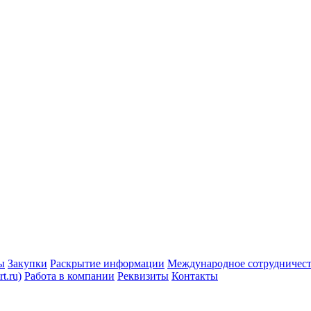
ы
Закупки
Раскрытие информации
Международное сотрудничес
t.ru)
Работа в компании
Реквизиты
Контакты