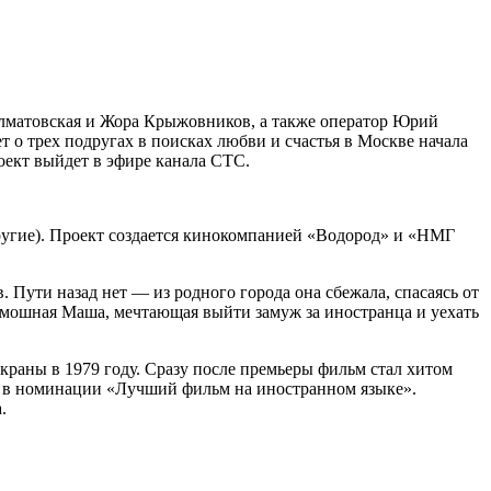
лматовская и Жора Крыжовников, а также оператор Юрий
т о трех подругах в поисках любви и счастья в Москве начала
роект выйдет в эфире канала СТС.
 другие). Проект создается кинокомпанией «Водород» и «НМГ
. Пути назад нет — из родного города она сбежала, спасаясь от
лмошная Маша, мечтающая выйти замуж за иностранца и уехать
раны в 1979 году. Сразу после премьеры фильм стал хитом
р» в номинации «Лучший фильм на иностранном языке».
.