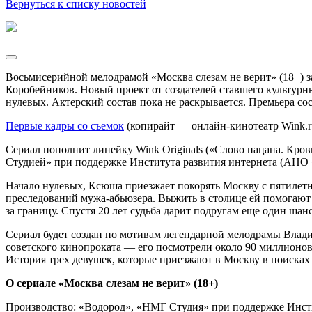
Вернуться к списку новостей
Восьмисерийной мелодрамой «Москва слезам не верит» (18+)
Коробейников. Новый проект от создателей ставшего культурны
нулевых. Актерский состав пока не раскрывается. Премьера со
Первые кадры со съемок
(копирайт — онлайн-кинотеатр Wink.r
Сериал пополнит линейку Wink Originals («‎Слово пацана. Кров
Студией» при поддержке Института развития интернета (АНО
Начало нулевых, Ксюша приезжает покорять Москву с пятилетним
преследований мужа-абьюзера. Выжить в столице ей помогают
за границу. Спустя 20 лет судьба дарит подругам еще один шанс
Сериал будет создан по мотивам легендарной мелодрамы Влади
советского кинопроката — его посмотрели около 90 миллионов
История трех девушек, которые приезжают в Москву в поисках 
О сериале «Москва слезам не верит» (18+)
Производство: «Водород», «НМГ Студия» при поддержке Инст