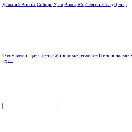
Дальний Восток
Сибирь
Урал
Волга
Юг
Северо-Запад
Центр
О компании
Пресс-центр
Устойчивое развитие
В национальных
ру
en