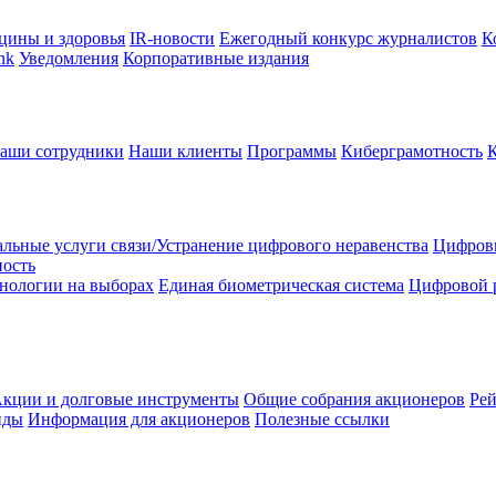
цины и здоровья
IR-новости
Ежегодный конкурс журналистов
К
nk
Уведомления
Корпоративные издания
аши сотрудники
Наши клиенты
Программы
Киберграмотность
льные услуги связи/Устранение цифрового неравенства
Цифрови
ность
нологии на выборах
Единая биометрическая система
Цифровой 
кции и долговые инструменты
Общие собрания акционеров
Рей
нды
Информация для акционеров
Полезные ссылки