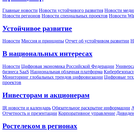
Главные новости
Новости устойчивого развития
Новости меди
Новости регионов
Новости специальных проектов
Новости Wi
Устойчивое развитие
Новости
Миссия и принципы
Отчет об устойчивом развитии
Н
В национальных интересах
Новости
Цифровая экономика Российской Федерации
Универса
бизнеса SaaS
Национальная облачная платформа
Кибербезопас
Мониторинг глобальных трендов цифровизации
Цифровые тех
проектов
Инвесторам и акционерам
IR новости и календарь
Обязательное раскрытие информации
А
Отчетность и презентации
Корпоративное управление
Дивиде
Ростелеком в регионах