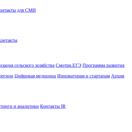
онтакты для СМИ
Контакты
зация сельского хозяйства
Смотри.ЕГЭ
Программа развития
регион
Цифровая медицина
Инноваторам и стартапам
Архив
тинги и аналитики
Контакты IR