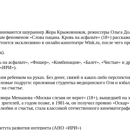
 занимаются шоураннер Жора Крыжовников, режиссеры Ольга До
м феноменом «‎Слова пацана. Кровь на асфальте» (18+) расскаже
стоится эксклюзивно в онлайн-кинотеатре Wink.ru, после чего п
u).
ь на асфальте»‎, «Фишер», «Комбинация», «‎Балет»‎, «Чистые» и
 «ИРИ»).
 ребенком на руках. Без денег, связей и каких-либо перспектив
 новые подруги: прилежная студентка медицинского Оля и взба
 на счастье.
мира Меньшова «Москва слезам не верит» (18+), вышедшей на эк
 зрителей, а годом позже, в 1981-м, он получил премию «Оска
любви и счастья, стала классикой отечественного кинематографа
итута развития интернета (АНО «ИРИ»)