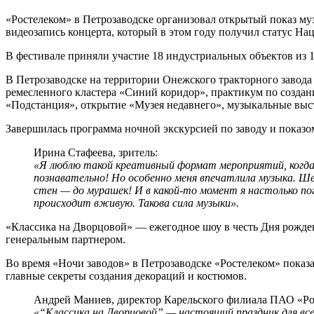
«Ростелеком» в Петрозаводске организовал открытый показ му
видеозапись концерта, который в этом году получил статус На
В фестивале приняли участие 18 индустриальных объектов из 1
В Петрозаводске на территории Онежского тракторного завода
ремесленного кластера «Синий коридор», практикум по создан
«Подстанция», открытие «Музея недавнего», музыкальные выст
Завершилась программа ночной экскурсией по заводу и показо
Ирина Стафеева, зритель:
«Я люблю такой креативный формат мероприятий, когда 
познавательно! Но особенно меня впечатлила музыка. Шед
стен — до мурашек! И в какой-то момент я настолько по
происходит вживую. Такова сила музыки».
«Классика на Дворцовой» — ежегодное шоу в честь Дня рожден
генеральным партнером.
Во время «Ночи заводов» в Петрозаводске «Ростелеком» показ
главные секреты создания декораций и костюмов.
Андрей Маниев, директор Карельского филиала ПАО «Ро
«“Классика на Дворцовой” — настоящий праздник для вс