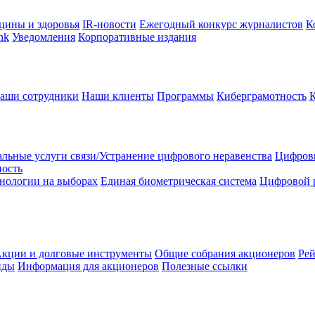
цины и здоровья
IR-новости
Ежегодный конкурс журналистов
К
nk
Уведомления
Корпоративные издания
аши сотрудники
Наши клиенты
Программы
Киберграмотность
льные услуги связи/Устранение цифрового неравенства
Цифрови
ность
нологии на выборах
Единая биометрическая система
Цифровой 
кции и долговые инструменты
Общие собрания акционеров
Рей
нды
Информация для акционеров
Полезные ссылки