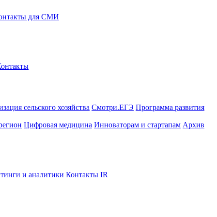
онтакты для СМИ
Контакты
зация сельского хозяйства
Смотри.ЕГЭ
Программа развития
регион
Цифровая медицина
Инноваторам и стартапам
Архив
тинги и аналитики
Контакты IR