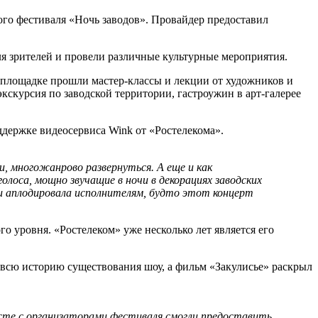
ого фестиваля «Ночь заводов». Провайдер предоставил
ля зрителей и провели различные культурные мероприятия.
 площадке прошли мастер-классы и лекции от художников и
скурсия по заводской территории, гастроужин в арт-галерее
держке видеосервиса Wink от «Ростелекома».
, многожанрово развернуться. А еще и как
олоса, мощно звучащие в ночи в декорациях заводских
 и аплодировала исполнителям, будто этот концерт
 уровня. «Ростелеком» уже несколько лет является его
 всю историю существования шоу, а фильм «Закулисье» раскрыл
есте с организаторами фестиваля смогли предоставить