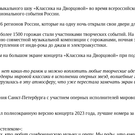
зыкального шоу «Классика на Дворцовой» во время всероссийск
ционального события России.
6 регионов России, которые на одну ночь открыли свои двери д
 более 1500 горожан стали участниками творческих событий. На
ию совместной музыкальной композиции с горожанами, ночная эк
упления от инди-рока до джаза и электроакустики.
м на большом экране концерта «Классика на Дворцовой» при под
нет каких-то рамок и можно воплотить любые творческие идеи
евры мировой классики в исполнении оперных звезд, волшебные г
грузилась в эту атмосферу, что уже перестала замечать экран
ия Санкт-Петербурга с участием оперных исполнителей мирового
ал полноэкранную версию концерта 2023 года, лучшие номера за
стелеком»:
ех, кто любит симфоническую музыку и оперу. Мы рады, что вм