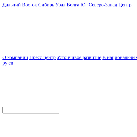
Дальний Восток
Сибирь
Урал
Волга
Юг
Северо-Запад
Центр
О компании
Пресс-центр
Устойчивое развитие
В национальных
ру
en