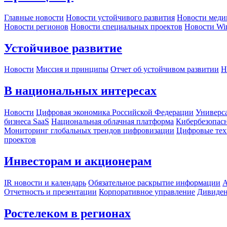
Главные новости
Новости устойчивого развития
Новости меди
Новости регионов
Новости специальных проектов
Новости Wi
Устойчивое развитие
Новости
Миссия и принципы
Отчет об устойчивом развитии
Н
В национальных интересах
Новости
Цифровая экономика Российской Федерации
Универса
бизнеса SaaS
Национальная облачная платформа
Кибербезопас
Мониторинг глобальных трендов цифровизации
Цифровые тех
проектов
Инвесторам и акционерам
IR новости и календарь
Обязательное раскрытие информации
А
Отчетность и презентации
Корпоративное управление
Дивиде
Ростелеком в регионах