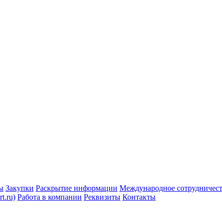
ы
Закупки
Раскрытие информации
Международное сотрудничес
t.ru)
Работа в компании
Реквизиты
Контакты