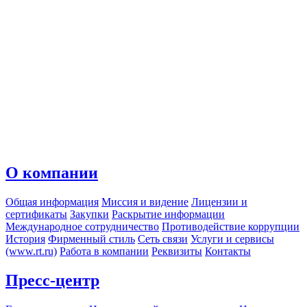
О компании
Общая информация
Миссия и видение
Лицензии и
сертификаты
Закупки
Раскрытие информации
Международное сотрудничество
Противодействие коррупции
История
Фирменный стиль
Сеть связи
Услуги и сервисы
(www.rt.ru)
Работа в компании
Реквизиты
Контакты
Пресс-центр