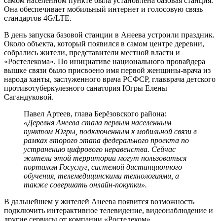
самом населенном пункте была установлена базовая станция.
Она обеспечивает мобильный интернет и голосовую связь
стандартов 4G/LTE.
В день запуска базовой станции в Анеева устроили праздник.
Около объекта, который появился в самом центре деревни,
собрались жители, представители местной власти и
«Ростелекома». По инициативе национального провайдера
вышке связи было присвоено имя первой женщины-врача из
народа ханты, заслуженного врача РСФСР, главврача детского
противотуберкулезного санатория Югры Елены
Сагандуковой.
Павел Артеев, глава Берёзовского района:
«Деревня Анеева стала первым населенным
пунктом Югры, подключенным к мобильной связи в
рамках второго этапа федерального проекта по
устранению цифрового неравенства. Сейчас
жители этой территории могут пользоваться
порталом Госуслуг, системой дистанционного
обучения, телемедицинскими технологиями, а
также совершать онлайн-покупки».
В дальнейшем у жителей Анеева появится возможность
подключить интерактивное телевидение, видеонаблюдение и
другие сервисы от компании «Ростелеком».