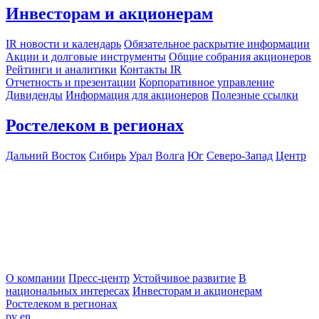
Инвесторам и акционерам
IR новости и календарь
Обязательное раскрытие информации
Акции и долговые инструменты
Общие собрания акционеров
Рейтинги и аналитики
Контакты IR
Отчетность и презентации
Корпоративное управление
Дивиденды
Информация для акционеров
Полезные ссылки
Ростелеком в регионах
Дальний Восток
Сибирь
Урал
Волга
Юг
Северо-Запад
Центр
О компании
Пресс-центр
Устойчивое развитие
В
национальных интересах
Инвесторам и акционерам
Ростелеком в регионах
ру
en