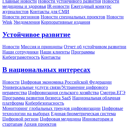
Главные новости
Новости устойчивого развития
Новости
медицины и здоровья
IR-новости
Ежегодный конкурс
журналистов
Контакты для СМИ
Новости регионов
Новости специальных проектов
Новости
Wink
Уведомления
Корпоративные издания
Устойчивое развитие
Новости
Миссия и принципы
Отчет об устойчивом развитии
Наши сотрудники
Наши клиенты
Программы
Киберграмотность
Контакты
В национальных интересах
Новости
Цифровая экономика Российской Федерации
Универсальные услуги связи/Устранение цифрового
неравенства
Цифровизация сельского хозяйства
Смотри.ЕГЭ
Программа развития бизнеса SaaS
Национальная облачная
платформа
Кибербезопасность
Мониторинг глобальных трендов цифровизации
Цифровые
технологии на выборах
Единая биометрическая система
Цифровой регион
Цифровая медицина
Инноваторам и
стартапам
Архив проектов