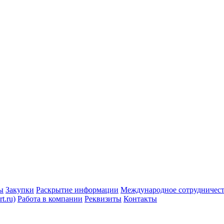
ы
Закупки
Раскрытие информации
Международное сотрудничес
t.ru)
Работа в компании
Реквизиты
Контакты