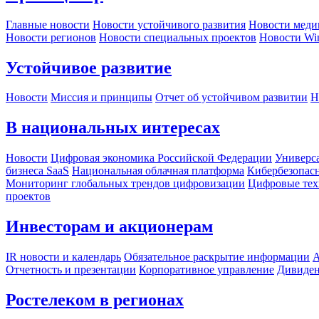
Главные новости
Новости устойчивого развития
Новости меди
Новости регионов
Новости специальных проектов
Новости Wi
Устойчивое развитие
Новости
Миссия и принципы
Отчет об устойчивом развитии
Н
В национальных интересах
Новости
Цифровая экономика Российской Федерации
Универса
бизнеса SaaS
Национальная облачная платформа
Кибербезопас
Мониторинг глобальных трендов цифровизации
Цифровые тех
проектов
Инвесторам и акционерам
IR новости и календарь
Обязательное раскрытие информации
А
Отчетность и презентации
Корпоративное управление
Дивиде
Ростелеком в регионах