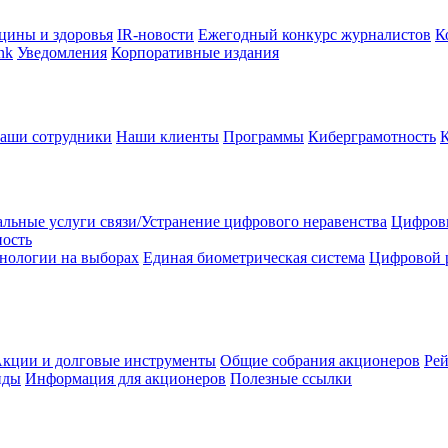
цины и здоровья
IR-новости
Ежегодный конкурс журналистов
К
nk
Уведомления
Корпоративные издания
аши сотрудники
Наши клиенты
Программы
Киберграмотность
льные услуги связи/Устранение цифрового неравенства
Цифрови
ность
нологии на выборах
Единая биометрическая система
Цифровой 
кции и долговые инструменты
Общие собрания акционеров
Рей
нды
Информация для акционеров
Полезные ссылки