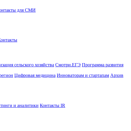
онтакты для СМИ
Контакты
зация сельского хозяйства
Смотри.ЕГЭ
Программа развития
регион
Цифровая медицина
Инноваторам и стартапам
Архив
тинги и аналитики
Контакты IR