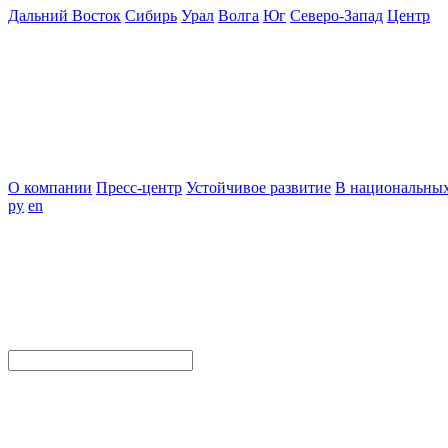
Дальний Восток
Сибирь
Урал
Волга
Юг
Северо-Запад
Центр
О компании
Пресс-центр
Устойчивое развитие
В национальных
ру
en