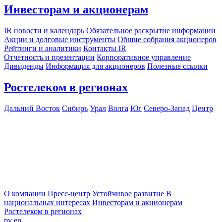
Инвесторам и акционерам
IR новости и календарь
Обязательное раскрытие информации
Акции и долговые инструменты
Общие собрания акционеров
Рейтинги и аналитики
Контакты IR
Отчетность и презентации
Корпоративное управление
Дивиденды
Информация для акционеров
Полезные ссылки
Ростелеком в регионах
Дальний Восток
Сибирь
Урал
Волга
Юг
Северо-Запад
Центр
О компании
Пресс-центр
Устойчивое развитие
В
национальных интересах
Инвесторам и акционерам
Ростелеком в регионах
ру
en