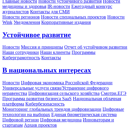
Главные новости
Новости устойчивого развития
Новости
медицины и здоровья
IR-новости
Ежегодный конкурс
журналистов
Контакты для СМИ
Новости регионов
Новости специальных проектов
Новости
Wink
Уведомления
Корпоративные издания
Устойчивое развитие
Новости
Миссия и принципы
Отчет об устойчивом развитии
Наши сотрудники
Наши клиенты
Программы
Киберграмотность
Контакты
В национальных интересах
Новости
Цифровая экономика Российской Федерации
Универсальные услуги связи/Устранение цифрового
неравенства
Цифровизация сельского хозяйства
Смотри.ЕГЭ
Программа развития бизнеса SaaS
Национальная облачная
платформа
Кибербезопасность
Мониторинг глобальных трендов цифровизации
Цифровые
технологии на выборах
Единая биометрическая система
Цифровой регион
Цифровая медицина
Инноваторам и
стартапам
Архив проектов