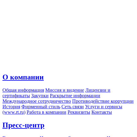
О компании
Общая информация
Миссия и видение
Лицензии и
сертификаты
Закупки
Раскрытие информации
Международное сотрудничество
Противодействие коррупции
История
Фирменный стиль
Сеть связи
Услуги и сервисы
(www.rt.ru)
Работа в компании
Реквизиты
Контакты
Пресс-центр