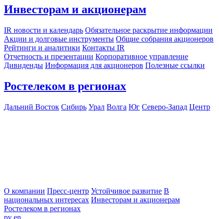
Инвесторам и акционерам
IR новости и календарь
Обязательное раскрытие информации
Акции и долговые инструменты
Общие собрания акционеров
Рейтинги и аналитики
Контакты IR
Отчетность и презентации
Корпоративное управление
Дивиденды
Информация для акционеров
Полезные ссылки
Ростелеком в регионах
Дальний Восток
Сибирь
Урал
Волга
Юг
Северо-Запад
Центр
О компании
Пресс-центр
Устойчивое развитие
В
национальных интересах
Инвесторам и акционерам
Ростелеком в регионах
ру
en