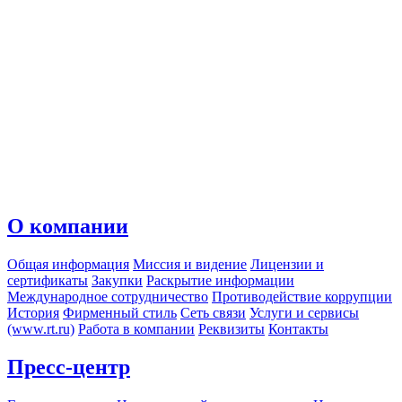
О компании
Общая информация
Миссия и видение
Лицензии и
сертификаты
Закупки
Раскрытие информации
Международное сотрудничество
Противодействие коррупции
История
Фирменный стиль
Сеть связи
Услуги и сервисы
(www.rt.ru)
Работа в компании
Реквизиты
Контакты
Пресс-центр