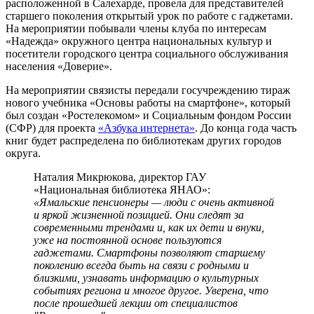
расположенной в Салехарде, провела для представителей
старшего поколения открытый урок по работе с гаджетами.
На мероприятии побывали члены клуба по интересам
«Надежда» окружного центра национальных культур и
посетители городского центра социального обслуживания
населения «Доверие».
На мероприятии связисты передали госучреждению тираж
нового учебника «Основы работы на смартфоне», который
был создан «Ростелекомом» и Социальным фондом России
(СФР) для проекта
«Азбука интернета»
. До конца года часть
книг будет распределена по библиотекам других городов
округа.
Наталия Микрюкова, директор ГАУ
«Национальная библиотека ЯНАО»:
«Ямальские пенсионеры — люди с очень активной
и яркой жизненной позицией. Они следят за
современными трендами и, как их дети и внуки,
уже на постоянной основе пользуются
гаджетами. Смартфоны позволяют старшему
поколению всегда быть на связи с родными и
близкими, узнавать информацию о культурных
событиях региона и многое другое. Уверена, что
после прошедшей лекции от специалистов