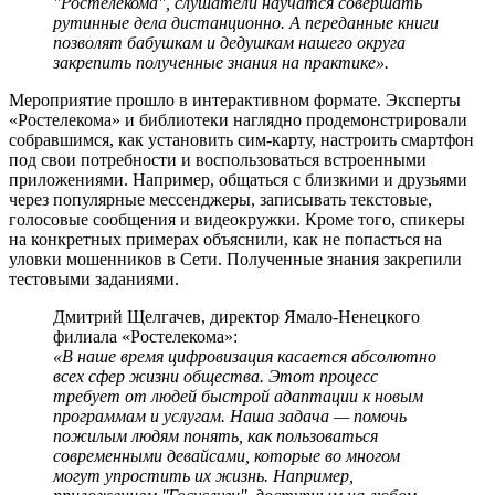
"Ростелекома", слушатели научатся совершать
рутинные дела дистанционно. А переданные книги
позволят бабушкам и дедушкам нашего округа
закрепить полученные знания на практике».
Мероприятие прошло в интерактивном формате. Эксперты
«Ростелекома» и библиотеки наглядно продемонстрировали
собравшимся, как установить сим-карту, настроить смартфон
под свои потребности и воспользоваться встроенными
приложениями. Например, общаться с близкими и друзьями
через популярные мессенджеры, записывать текстовые,
голосовые сообщения и видеокружки. Кроме того, спикеры
на конкретных примерах объяснили, как не попасться на
уловки мошенников в Сети. Полученные знания закрепили
тестовыми заданиями.
Дмитрий Щелгачев, директор Ямало-Ненецкого
филиала «Ростелекома»:
«В наше время цифровизация касается абсолютно
всех сфер жизни общества. Этот процесс
требует от людей быстрой адаптации к новым
программам и услугам. Наша задача — помочь
пожилым людям понять, как пользоваться
современными девайсами, которые во многом
могут упростить их жизнь. Например,