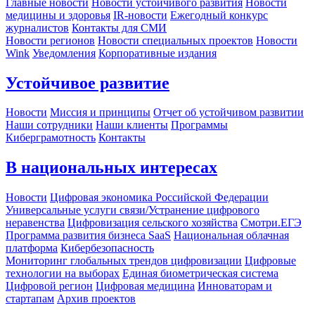
Главные новости
Новости устойчивого развития
Новости
медицины и здоровья
IR-новости
Ежегодный конкурс
журналистов
Контакты для СМИ
Новости регионов
Новости специальных проектов
Новости
Wink
Уведомления
Корпоративные издания
Устойчивое развитие
Новости
Миссия и принципы
Отчет об устойчивом развитии
Наши сотрудники
Наши клиенты
Программы
Киберграмотность
Контакты
В национальных интересах
Новости
Цифровая экономика Российской Федерации
Универсальные услуги связи/Устранение цифрового
неравенства
Цифровизация сельского хозяйства
Смотри.ЕГЭ
Программа развития бизнеса SaaS
Национальная облачная
платформа
Кибербезопасность
Мониторинг глобальных трендов цифровизации
Цифровые
технологии на выборах
Единая биометрическая система
Цифровой регион
Цифровая медицина
Инноваторам и
стартапам
Архив проектов