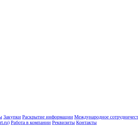
ы
Закупки
Раскрытие информации
Международное сотрудничес
t.ru)
Работа в компании
Реквизиты
Контакты