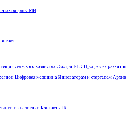
онтакты для СМИ
Контакты
зация сельского хозяйства
Смотри.ЕГЭ
Программа развития
регион
Цифровая медицина
Инноваторам и стартапам
Архив
тинги и аналитики
Контакты IR