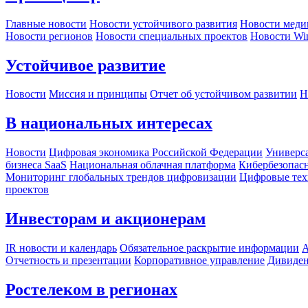
Главные новости
Новости устойчивого развития
Новости меди
Новости регионов
Новости специальных проектов
Новости Wi
Устойчивое развитие
Новости
Миссия и принципы
Отчет об устойчивом развитии
Н
В национальных интересах
Новости
Цифровая экономика Российской Федерации
Универса
бизнеса SaaS
Национальная облачная платформа
Кибербезопас
Мониторинг глобальных трендов цифровизации
Цифровые тех
проектов
Инвесторам и акционерам
IR новости и календарь
Обязательное раскрытие информации
А
Отчетность и презентации
Корпоративное управление
Дивиде
Ростелеком в регионах