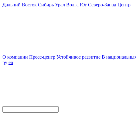
Дальний Восток
Сибирь
Урал
Волга
Юг
Северо-Запад
Центр
О компании
Пресс-центр
Устойчивое развитие
В национальных
ру
en