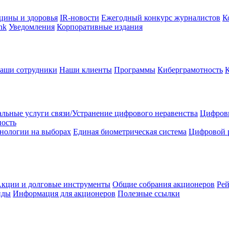
цины и здоровья
IR-новости
Ежегодный конкурс журналистов
К
nk
Уведомления
Корпоративные издания
аши сотрудники
Наши клиенты
Программы
Киберграмотность
льные услуги связи/Устранение цифрового неравенства
Цифрови
ность
нологии на выборах
Единая биометрическая система
Цифровой 
кции и долговые инструменты
Общие собрания акционеров
Рей
нды
Информация для акционеров
Полезные ссылки