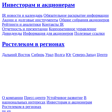
Инвесторам и акционерам
IR новости и календарь
Обязательное раскрытие информации
Акции и долговые инструменты
Общие собрания акционеров
Рейтинги и аналитики
Контакты IR
Отчетность и презентации
Корпоративное управление
Дивиденды
Информация для акционеров
Полезные ссылки
Ростелеком в регионах
Дальний Восток
Сибирь
Урал
Волга
Юг
Северо-Запад
Центр
О компании
Пресс-центр
Устойчивое развитие
В
национальных интересах
Инвесторам и акционерам
Ростелеком в регионах
ру
en