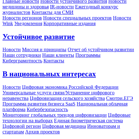
Главные новости
Новости устойчивого развития
Новости
медицины и здоровья
IR-новости
Ежегодный конкурс
журналистов
Контакты для СМИ
Новости регионов
Новости специальных проектов
Новости
Wink
Уведомления
Корпоративные издания
Устойчивое развитие
Новости
Миссия и принципы
Отчет об устойчивом развитии
Наши сотрудники
Наши клиенты
Программы
Киберграмотность
Контакты
В национальных интересах
Новости
Цифровая экономика Российской Федерации
Универсальные услуги связи/Устранение цифрового
неравенства
Цифровизация сельского хозяйства
Смотри.ЕГЭ
Программа развития бизнеса SaaS
Национальная облачная
платформа
Кибербезопасность
Мониторинг глобальных трендов цифровизации
Цифровые
технологии на выборах
Единая биометрическая система
Цифровой регион
Цифровая медицина
Инноваторам и
стартапам
Архив проектов