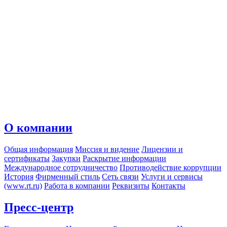
О компании
Общая информация
Миссия и видение
Лицензии и
сертификаты
Закупки
Раскрытие информации
Международное сотрудничество
Противодействие коррупции
История
Фирменный стиль
Сеть связи
Услуги и сервисы
(www.rt.ru)
Работа в компании
Реквизиты
Контакты
Пресс-центр