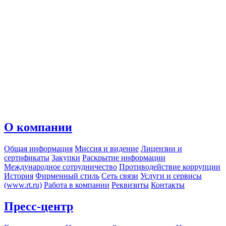
О компании
Общая информация
Миссия и видение
Лицензии и
сертификаты
Закупки
Раскрытие информации
Международное сотрудничество
Противодействие коррупции
История
Фирменный стиль
Сеть связи
Услуги и сервисы
(www.rt.ru)
Работа в компании
Реквизиты
Контакты
Пресс-центр