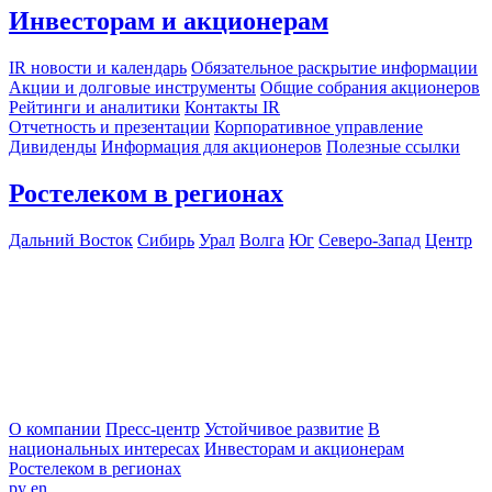
Инвесторам и акционерам
IR новости и календарь
Обязательное раскрытие информации
Акции и долговые инструменты
Общие собрания акционеров
Рейтинги и аналитики
Контакты IR
Отчетность и презентации
Корпоративное управление
Дивиденды
Информация для акционеров
Полезные ссылки
Ростелеком в регионах
Дальний Восток
Сибирь
Урал
Волга
Юг
Северо-Запад
Центр
О компании
Пресс-центр
Устойчивое развитие
В
национальных интересах
Инвесторам и акционерам
Ростелеком в регионах
ру
en