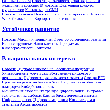
Главные новости
Новости устойчивого развития
Новости
медицины и здоровья
IR-новости
Ежегодный конкурс
журналистов
Контакты для СМИ
Новости регионов
Новости специальных проектов
Новости
Wink
Уведомления
Корпоративные издания
Устойчивое развитие
Новости
Миссия и принципы
Отчет об устойчивом развитии
Наши сотрудники
Наши клиенты
Программы
Киберграмотность
Контакты
В национальных интересах
Новости
Цифровая экономика Российской Федерации
Универсальные услуги связи/Устранение цифрового
неравенства
Цифровизация сельского хозяйства
Смотри.ЕГЭ
Программа развития бизнеса SaaS
Национальная облачная
платформа
Кибербезопасность
Мониторинг глобальных трендов цифровизации
Цифровые
технологии на выборах
Единая биометрическая система
Цифровой регион
Цифровая медицина
Инноваторам и
стартапам
Архив проектов