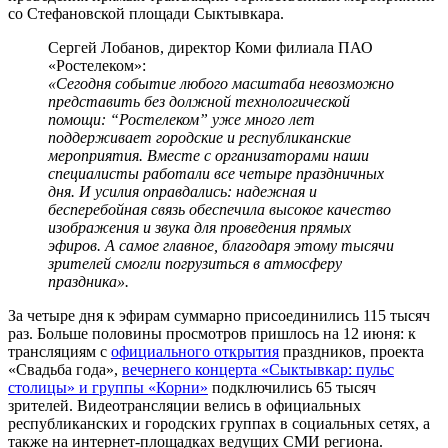
со Стефановской площади Сыктывкара.
Сергей Лобанов, директор Коми филиала ПАО
«Ростелеком»:
«Сегодня событие любого масштаба невозможно
представить без должной технологической
помощи: “Ростелеком” уже много лет
поддерживает городские и республиканские
мероприятия. Вместе с организаторами наши
специалисты работали все четыре праздничных
дня. И усилия оправдались: надежная и
бесперебойная связь обеспечила высокое качество
изображения и звука для проведения прямых
эфиров. А самое главное, благодаря этому тысячи
зрителей смогли погрузиться в атмосферу
праздника».
За четыре дня к эфирам суммарно присоединились 115 тысяч
раз. Больше половины просмотров пришлось на 12 июня: к
трансляциям с
официального открытия
праздников, проекта
«Свадьба года»,
вечернего концерта «Сыктывкар: пульс
столицы» и группы «Корни»
подключились 65 тысяч
зрителей. Видеотрансляции велись в официальных
республиканских и городских группах в социальных сетях, а
также на интернет-площадках ведущих СМИ региона.