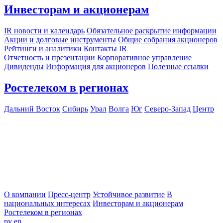
Инвесторам и акционерам
IR новости и календарь
Обязательное раскрытие информации
Акции и долговые инструменты
Общие собрания акционеров
Рейтинги и аналитики
Контакты IR
Отчетность и презентации
Корпоративное управление
Дивиденды
Информация для акционеров
Полезные ссылки
Ростелеком в регионах
Дальний Восток
Сибирь
Урал
Волга
Юг
Северо-Запад
Центр
О компании
Пресс-центр
Устойчивое развитие
В
национальных интересах
Инвесторам и акционерам
Ростелеком в регионах
ру
en