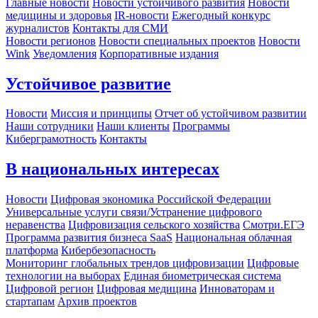
Главные новости
Новости устойчивого развития
Новости
медицины и здоровья
IR-новости
Ежегодный конкурс
журналистов
Контакты для СМИ
Новости регионов
Новости специальных проектов
Новости
Wink
Уведомления
Корпоративные издания
Устойчивое развитие
Новости
Миссия и принципы
Отчет об устойчивом развитии
Наши сотрудники
Наши клиенты
Программы
Киберграмотность
Контакты
В национальных интересах
Новости
Цифровая экономика Российской Федерации
Универсальные услуги связи/Устранение цифрового
неравенства
Цифровизация сельского хозяйства
Смотри.ЕГЭ
Программа развития бизнеса SaaS
Национальная облачная
платформа
Кибербезопасность
Мониторинг глобальных трендов цифровизации
Цифровые
технологии на выборах
Единая биометрическая система
Цифровой регион
Цифровая медицина
Инноваторам и
стартапам
Архив проектов