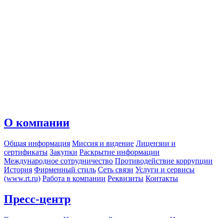
О компании
Общая информация
Миссия и видение
Лицензии и
сертификаты
Закупки
Раскрытие информации
Международное сотрудничество
Противодействие коррупции
История
Фирменный стиль
Сеть связи
Услуги и сервисы
(www.rt.ru)
Работа в компании
Реквизиты
Контакты
Пресс-центр