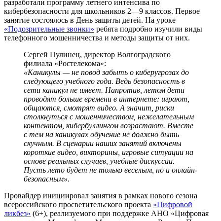
разработали программу летнего интенсива по
кибербезопасности для школьников 2—9 классов. Первое
занятие состоялось в День защиты детей. На уроке
«Подозрительные звонки»
ребята подробно изучили виды
телефонного мошенничества и методы защиты от них.
Сергей Пулинец, директор Волгоградского
филиала «Ростелекома»:
«Каникулы — не повод забыть о киберугрозах до
следующего учебного года. Ведь безопасность в
сети каникул не имеет. Напротив, летом дети
проводят больше времени в интернете: играют,
общаются, смотрят видео. А значит, риски
столкнуться с мошенничеством, нежелательным
контентом, кибербуллингом возрастают. Вместе
с тем на каникулах обучение не должно быть
скучным. В сценарии наших занятий включены
короткие видео, викторины, игровые ситуации на
основе реальных случаев, учебные дискуссии.
Пусть лето будет не только веселым, но и онлайн-
безопасным».
Провайдер инициировал занятия в рамках нового сезона
всероссийского просветительского проекта
«Цифровой
ликбез»
(6+), реализуемого при поддержке АНО «Цифровая