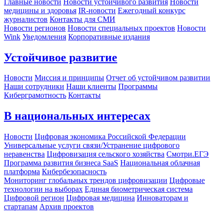
Главные новости
Новости устойчивого развития
Новости
медицины и здоровья
IR-новости
Ежегодный конкурс
журналистов
Контакты для СМИ
Новости регионов
Новости специальных проектов
Новости
Wink
Уведомления
Корпоративные издания
Устойчивое развитие
Новости
Миссия и принципы
Отчет об устойчивом развитии
Наши сотрудники
Наши клиенты
Программы
Киберграмотность
Контакты
В национальных интересах
Новости
Цифровая экономика Российской Федерации
Универсальные услуги связи/Устранение цифрового
неравенства
Цифровизация сельского хозяйства
Смотри.ЕГЭ
Программа развития бизнеса SaaS
Национальная облачная
платформа
Кибербезопасность
Мониторинг глобальных трендов цифровизации
Цифровые
технологии на выборах
Единая биометрическая система
Цифровой регион
Цифровая медицина
Инноваторам и
стартапам
Архив проектов