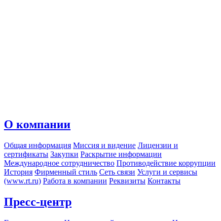
О компании
Общая информация
Миссия и видение
Лицензии и
сертификаты
Закупки
Раскрытие информации
Международное сотрудничество
Противодействие коррупции
История
Фирменный стиль
Сеть связи
Услуги и сервисы
(www.rt.ru)
Работа в компании
Реквизиты
Контакты
Пресс-центр