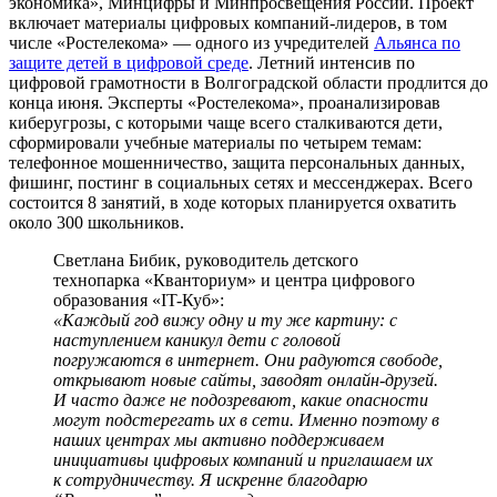
экономика», Минцифры и Минпросвещения России. Проект
включает материалы цифровых компаний-лидеров, в том
числе «Ростелекома» — одного из учредителей
Альянса по
защите детей в цифровой среде
. Летний интенсив по
цифровой грамотности в Волгоградской области продлится до
конца июня. Эксперты «Ростелекома», проанализировав
киберугрозы, с которыми чаще всего сталкиваются дети,
сформировали учебные материалы по четырем темам:
телефонное мошенничество, защита персональных данных,
фишинг, постинг в социальных сетях и мессенджерах. Всего
состоится 8 занятий, в ходе которых планируется охватить
около 300 школьников.
Светлана Бибик, руководитель детского
технопарка «Кванториум» и центра цифрового
образования «IT-Куб»:
«Каждый год вижу одну и ту же картину: с
наступлением каникул дети с головой
погружаются в интернет. Они радуются свободе,
открывают новые сайты, заводят онлайн‑друзей.
И часто даже не подозревают, какие опасности
могут подстерегать их в сети. Именно поэтому в
наших центрах мы активно поддерживаем
инициативы цифровых компаний и приглашаем их
к сотрудничеству. Я искренне благодарю