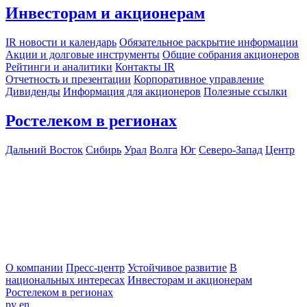
Инвесторам и акционерам
IR новости и календарь
Обязательное раскрытие информации
Акции и долговые инструменты
Общие собрания акционеров
Рейтинги и аналитики
Контакты IR
Отчетность и презентации
Корпоративное управление
Дивиденды
Информация для акционеров
Полезные ссылки
Ростелеком в регионах
Дальний Восток
Сибирь
Урал
Волга
Юг
Северо-Запад
Центр
О компании
Пресс-центр
Устойчивое развитие
В
национальных интересах
Инвесторам и акционерам
Ростелеком в регионах
ру
en