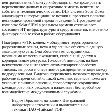
централизованный контур киберзащиты, контролировать
перемещение данных и оперативно замечать нештатные
события в технологических сетях. DLP-система Solar Dozor
анализирует информационные потоки и пресекает попытки
несанкционированной передачи сведений. Программный
комплекс Solar SIEM в реальном времени отслеживает
состояние ИТ-инфраструктуры и средств защиты, мгновенно
фиксируя любые сбои в работе оборудования.
Платформа «РТК-коннект» объединяет территориально
разрозненные офисы, цеха и удаленные объекты в единую
защищенную сеть. Она обеспечивает сотрудникам,
независимо от местонахождения, стабильный доступ к
корпоративным ресурсам. Голосовой помощник на базе
искусственного интеллекта автоматизирует обработку
типовых запросов и оперативное распределение задач между
подразделениями. Видеоконференцсвязь позволяет проводить
рабочие встречи онлайн. Такой комплекс сервисов помогает
ускорить принятие решений, способствуют сокращению
командировочных расходов и налаживает бесперебойное
взаимодействие междуразличными службами.
Вадим Гераськин, начальник Центральной
лаборатории автоматики и вычислительной
техники ПАО «Гайский ГОК»: