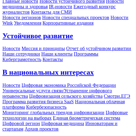
Главные новости
Новости устойчивого развития
Новости
медицины и здоровья
IR-новости
Ежегодный конкурс
журналистов
Контакты для СМИ
Новости регионов
Новости специальных проектов
Новости
Wink
Уведомления
Корпоративные издания
Устойчивое развитие
Новости
Миссия и принципы
Отчет об устойчивом развитии
Наши сотрудники
Наши клиенты
Программы
Киберграмотность
Контакты
В национальных интересах
Новости
Цифровая экономика Российской Федерации
Универсальные услуги связи/Устранение цифрового
неравенства
Цифровизация сельского хозяйства
Смотри.ЕГЭ
Программа развития бизнеса SaaS
Национальная облачная
платформа
Кибербезопасность
Мониторинг глобальных трендов цифровизации
Цифровые
технологии на выборах
Единая биометрическая система
Цифровой регион
Цифровая медицина
Инноваторам и
стартапам
Архив проектов