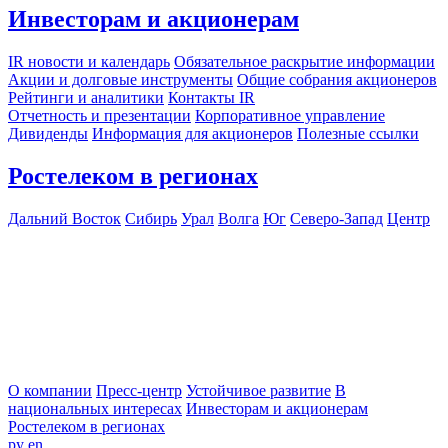
Инвесторам и акционерам
IR новости и календарь
Обязательное раскрытие информации
Акции и долговые инструменты
Общие собрания акционеров
Рейтинги и аналитики
Контакты IR
Отчетность и презентации
Корпоративное управление
Дивиденды
Информация для акционеров
Полезные ссылки
Ростелеком в регионах
Дальний Восток
Сибирь
Урал
Волга
Юг
Северо-Запад
Центр
О компании
Пресс-центр
Устойчивое развитие
В
национальных интересах
Инвесторам и акционерам
Ростелеком в регионах
ру
en