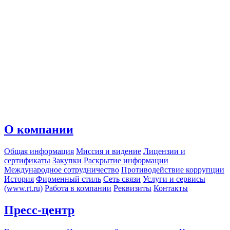
О компании
Общая информация
Миссия и видение
Лицензии и
сертификаты
Закупки
Раскрытие информации
Международное сотрудничество
Противодействие коррупции
История
Фирменный стиль
Сеть связи
Услуги и сервисы
(www.rt.ru)
Работа в компании
Реквизиты
Контакты
Пресс-центр