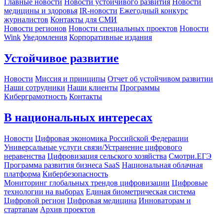
Главные новости
Новости устойчивого развития
Новости
медицины и здоровья
IR-новости
Ежегодный конкурс
журналистов
Контакты для СМИ
Новости регионов
Новости специальных проектов
Новости
Wink
Уведомления
Корпоративные издания
Устойчивое развитие
Новости
Миссия и принципы
Отчет об устойчивом развитии
Наши сотрудники
Наши клиенты
Программы
Киберграмотность
Контакты
В национальных интересах
Новости
Цифровая экономика Российской Федерации
Универсальные услуги связи/Устранение цифрового
неравенства
Цифровизация сельского хозяйства
Смотри.ЕГЭ
Программа развития бизнеса SaaS
Национальная облачная
платформа
Кибербезопасность
Мониторинг глобальных трендов цифровизации
Цифровые
технологии на выборах
Единая биометрическая система
Цифровой регион
Цифровая медицина
Инноваторам и
стартапам
Архив проектов