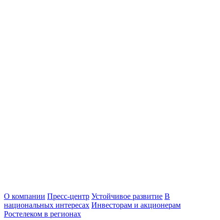
О компании
Пресс-центр
Устойчивое развитие
В
национальных интересах
Инвесторам и акционерам
Ростелеком в регионах