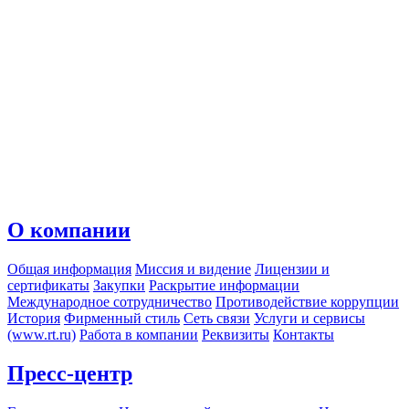
О компании
Общая информация
Миссия и видение
Лицензии и
сертификаты
Закупки
Раскрытие информации
Международное сотрудничество
Противодействие коррупции
История
Фирменный стиль
Сеть связи
Услуги и сервисы
(www.rt.ru)
Работа в компании
Реквизиты
Контакты
Пресс-центр