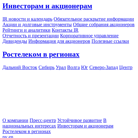
Инвесторам и акционерам
IR новости и календарь
Обязательное раскрытие информации
Акции и долговые инструменты
Общие собрания акционеров
Рейтинги и аналитики
Контакты IR
Отчетность и презентации
Корпоративное управление
Дивиденды
Информация для акционеров
Полезные ссылки
Ростелеком в регионах
Дальний Восток
Сибирь
Урал
Волга
Юг
Северо-Запад
Центр
О компании
Пресс-центр
Устойчивое развитие
В
национальных интересах
Инвесторам и акционерам
Ростелеком в регионах
ру
en