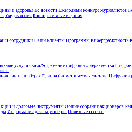
цины и здоровья
IR-новости
Ежегодный конкурс журналистов
К
nk
Уведомления
Корпоративные издания
аши сотрудники
Наши клиенты
Программы
Киберграмотность
льные услуги связи/Устранение цифрового неравенства
Цифрови
ность
нологии на выборах
Единая биометрическая система
Цифровой 
кции и долговые инструменты
Общие собрания акционеров
Рей
нды
Информация для акционеров
Полезные ссылки