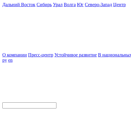
Дальний Восток
Сибирь
Урал
Волга
Юг
Северо-Запад
Центр
О компании
Пресс-центр
Устойчивое развитие
В национальных
ру
en