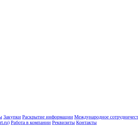
ы
Закупки
Раскрытие информации
Международное сотрудничес
t.ru)
Работа в компании
Реквизиты
Контакты