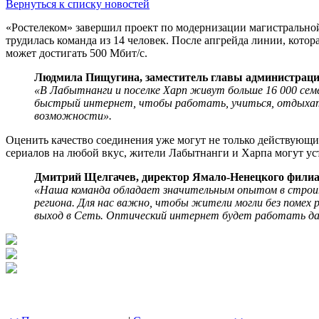
Вернуться к списку новостей
«Ростелеком» завершил проект по модернизации магистрально
трудилась команда из 14 человек. После апгрейда линии, котора
может достигать 500 Мбит/c.
Людмила Пищугина, заместитель главы администрац
«В Лабытнанги и поселке Харп живут больше 16 000 сем
быстрый интернет, чтобы работать, учиться, отдыхать
возможности».
Оценить качество соединения уже могут не только действующи
сериалов на любой вкус, жители Лабытнанги и Харпа могут у
Дмитрий Щелгачев, директор Ямало-Ненецкого филиа
«Наша команда обладает значительным опытом в строите
региона. Для нас важно, чтобы жители могли без помех
выход в Сеть. Оптический интернет будет работать да