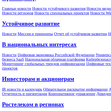
Главные новости
Новости устойчивого развития
Новости меди
Новости регионов
Новости специальных проектов
Новости Wi
Устойчивое развитие
Новости
Миссия и принципы
Отчет об устойчивом развитии
Н
В национальных интересах
Новости
Цифровая экономика Российской Федерации
Универса
бизнеса SaaS
Национальная облачная платформа
Кибербезопас
Мониторинг глобальных трендов цифровизации
Цифровые тех
проектов
Инвесторам и акционерам
IR новости и календарь
Обязательное раскрытие информации
А
Отчетность и презентации
Корпоративное управление
Дивиде
Ростелеком в регионах