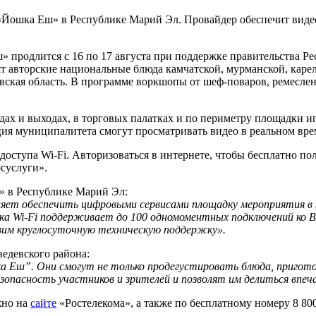
«Йошка Еш» в Республике Марий Эл. Провайдер обеспечит виде
 продлится с 16 по 17 августа при поддержке правительства Ре
ят авторские национальные блюда камчатской, мурманской, карел
ская область. В программе воркшопы от шеф-поваров, ремеслен
ах и выходах, в торговых палатках и по периметру площадки ип
я муниципалитета смогут просматривать видео в реальном врем
 доступа Wi-Fi. Авторизоваться в интернете, чтобы бесплатно п
осуслуги».
» в Республике Марий Эл:
яет обеспечить цифровыми сервисами площадку мероприятия в к
ка Wi-Fi поддерживает до 100 одномоментных подключений ко
авим круглосуточную техническую поддержку».
ведевского района:
а Еш”. Они смогут не только продегустировать блюда, пригот
опасность участников и зрителей и позволят им делиться впеча
жно на
сайте
«Ростелекома», а также по бесплатному номеру 8 800