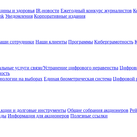
цины и здоровья
IR-новости
Ежегодный конкурс журналистов
К
nk
Уведомления
Корпоративные издания
аши сотрудники
Наши клиенты
Программы
Киберграмотность
льные услуги связи/Устранение цифрового неравенства
Цифрови
ность
нологии на выборах
Единая биометрическая система
Цифровой 
кции и долговые инструменты
Общие собрания акционеров
Рей
нды
Информация для акционеров
Полезные ссылки