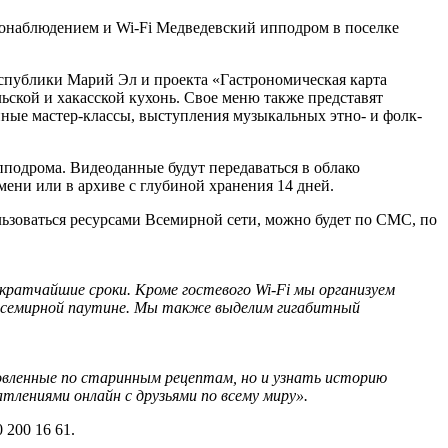
онаблюдением и Wi-Fi Медведевский ипподром в поселке
спублики Марий Эл и проекта «Гастрономическая карта
ьской и хакасской кухонь. Свое меню также представят
ные мастер-классы, выступления музыкальных этно- и фолк-
подрома. Видеоданные будут передаваться в облако
ени или в архиве с глубиной хранения 14 дней.
ользоваться ресурсами Всемирной сети, можно будет по СМС, по
ратчайшие сроки. Кроме гостевого Wi-Fi мы организуем
 Всемирной паутине. Мы также выделим гигабитный
овленные по старинным рецептам, но и узнать историю
тлениями онлайн с друзьями по всему миру».
 200 16 61.