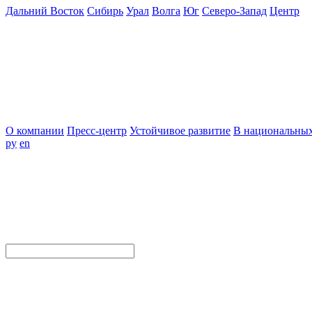
Дальний Восток
Сибирь
Урал
Волга
Юг
Северо-Запад
Центр
О компании
Пресс-центр
Устойчивое развитие
В национальных
ру
en