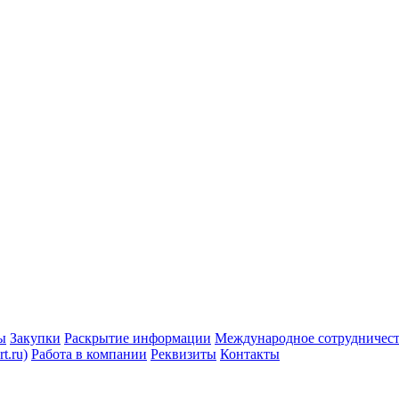
ы
Закупки
Раскрытие информации
Международное сотрудничес
t.ru)
Работа в компании
Реквизиты
Контакты