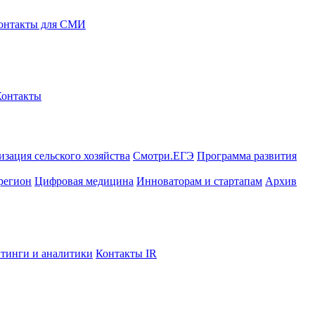
онтакты для СМИ
Контакты
зация сельского хозяйства
Смотри.ЕГЭ
Программа развития
регион
Цифровая медицина
Инноваторам и стартапам
Архив
тинги и аналитики
Контакты IR