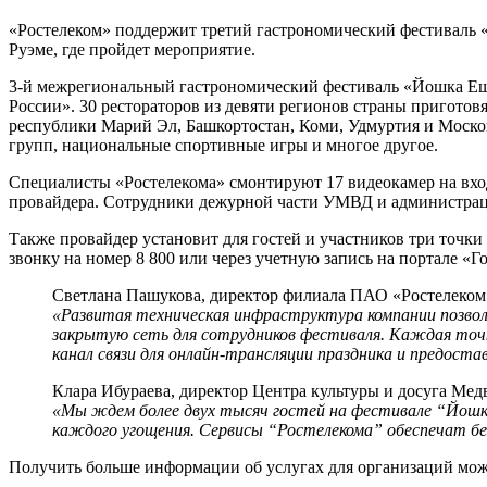
«Ростелеком» поддержит третий гастрономический фестиваль 
Руэме, где пройдет мероприятие.
3-й межрегиональный гастрономический фестиваль «Йошка Еш»
России». 30 рестораторов из девяти регионов страны приготов
республики Марий Эл, Башкортостан, Коми, Удмуртия и Москов
групп, национальные спортивные игры и многое другое.
Специалисты «Ростелекома» смонтируют 17 видеокамер на вход
провайдера. Сотрудники дежурной части УМВД и администраци
Также провайдер установит для гостей и участников три точки
звонку на номер 8 800 или через учетную запись на портале «Г
Светлана Пашукова, директор филиала ПАО «Ростелеком
«Развитая техническая инфраструктура компании позвол
закрытую сеть для сотрудников фестиваля. Каждая точ
канал связи для онлайн-трансляции праздника и предост
Клара Ибураева, директор Центра культуры и досуга Мед
«Мы ждем более двух тысяч гостей на фестивале “Йошк
каждого угощения. Сервисы “Ростелекома” обеспечат без
Получить больше информации об услугах для организаций мо