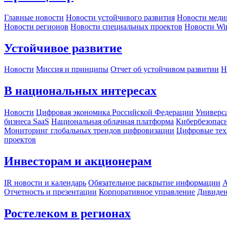
Главные новости
Новости устойчивого развития
Новости меди
Новости регионов
Новости специальных проектов
Новости Wi
Устойчивое развитие
Новости
Миссия и принципы
Отчет об устойчивом развитии
Н
В национальных интересах
Новости
Цифровая экономика Российской Федерации
Универса
бизнеса SaaS
Национальная облачная платформа
Кибербезопас
Мониторинг глобальных трендов цифровизации
Цифровые тех
проектов
Инвесторам и акционерам
IR новости и календарь
Обязательное раскрытие информации
А
Отчетность и презентации
Корпоративное управление
Дивиде
Ростелеком в регионах